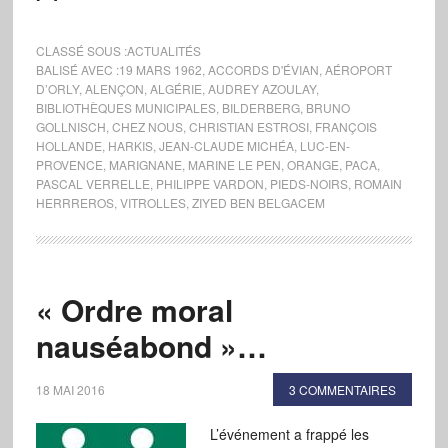
CLASSÉ SOUS :
ACTUALITÉS
BALISÉ AVEC :
19 MARS 1962
,
ACCORDS D'ÉVIAN
,
AÉROPORT
D’ORLY
,
ALENÇON
,
ALGÉRIE
,
AUDREY AZOULAY
,
BIBLIOTHÈQUES MUNICIPALES
,
BILDERBERG
,
BRUNO
GOLLNISCH
,
CHEZ NOUS
,
CHRISTIAN ESTROSI
,
FRANÇOIS
HOLLANDE
,
HARKIS
,
JEAN-CLAUDE MICHÉA
,
LUC-EN-
PROVENCE
,
MARIGNANE
,
MARINE LE PEN
,
ORANGE
,
PACA
,
PASCAL VERRELLE
,
PHILIPPE VARDON
,
PIEDS-NOIRS
,
ROMAIN
HERRREROS
,
VITROLLES
,
ZIYED BEN BELGACEM
« Ordre moral
nauséabond »…
18 MAI 2016
3 COMMENTAIRES
L’événement a frappé les