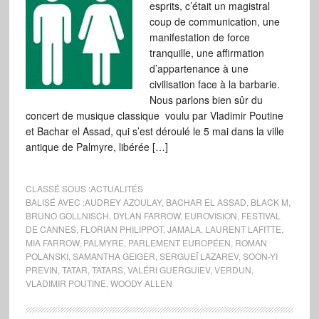
esprits, c’était un magistral
coup de communication, une
manifestation de force
tranquille, une affirmation
d’appartenance à une
civilisation face à la barbarie.
Nous parlons bien sûr du
concert de musique classique voulu par Vladimir Poutine
et Bachar el Assad, qui s’est déroulé le 5 mai dans la ville
antique de Palmyre, libérée […]
CLASSÉ SOUS :
ACTUALITÉS
BALISÉ AVEC :
AUDREY AZOULAY
,
BACHAR EL ASSAD
,
BLACK M
,
BRUNO GOLLNISCH
,
DYLAN FARROW
,
EUROVISION
,
FESTIVAL
DE CANNES
,
FLORIAN PHILIPPOT
,
JAMALA
,
LAURENT LAFITTE
,
MIA FARROW
,
PALMYRE
,
PARLEMENT EUROPÉEN
,
ROMAN
POLANSKI
,
SAMANTHA GEIGER
,
SERGUEÏ LAZAREV
,
SOON-YI
PREVIN
,
TATAR
,
TATARS
,
VALÉRI GUERGUIEV
,
VERDUN
,
VLADIMIR POUTINE
,
WOODY ALLEN