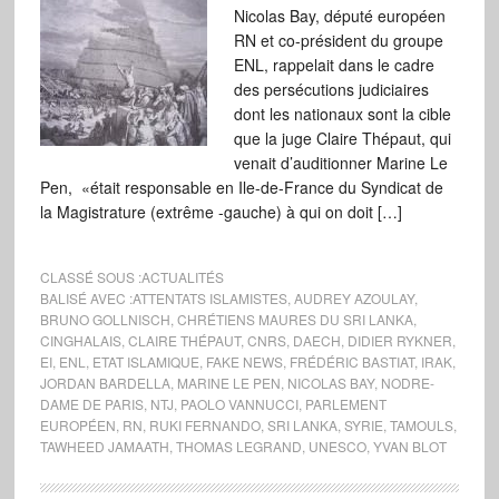
Nicolas Bay, député européen
RN et co-président du groupe
ENL, rappelait dans le cadre
des persécutions judiciaires
dont les nationaux sont la cible
que la juge Claire Thépaut, qui
venait d’auditionner Marine Le
Pen, «était responsable en Ile-de-France du Syndicat de
la Magistrature (extrême -gauche) à qui on doit […]
CLASSÉ SOUS :
ACTUALITÉS
BALISÉ AVEC :
ATTENTATS ISLAMISTES
,
AUDREY AZOULAY
,
BRUNO GOLLNISCH
,
CHRÉTIENS MAURES DU SRI LANKA
,
CINGHALAIS
,
CLAIRE THÉPAUT
,
CNRS
,
DAECH
,
DIDIER RYKNER
,
EI
,
ENL
,
ETAT ISLAMIQUE
,
FAKE NEWS
,
FRÉDÉRIC BASTIAT
,
IRAK
,
JORDAN BARDELLA
,
MARINE LE PEN
,
NICOLAS BAY
,
NODRE-
DAME DE PARIS
,
NTJ
,
PAOLO VANNUCCI
,
PARLEMENT
EUROPÉEN
,
RN
,
RUKI FERNANDO
,
SRI LANKA
,
SYRIE
,
TAMOULS
,
TAWHEED JAMAATH
,
THOMAS LEGRAND
,
UNESCO
,
YVAN BLOT