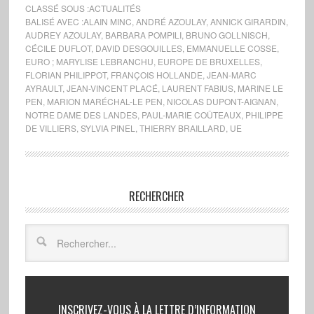
CLASSÉ SOUS :
ACTUALITÉS
BALISÉ AVEC :
ALAIN MINC
,
ANDRÉ AZOULAY
,
ANNICK GIRARDIN
,
AUDREY AZOULAY
,
BARBARA POMPILI
,
BRUNO GOLLNISCH
,
CÉCILE DUFLOT
,
DAVID DESGOUILLES
,
EMMANUELLE COSSE
,
EURO ; MARYLISE LEBRANCHU
,
EUROPE DE BRUXELLES
,
FLORIAN PHILIPPOT
,
FRANÇOIS HOLLANDE
,
JEAN-MARC
AYRAULT
,
JEAN-VINCENT PLACÉ
,
LAURENT FABIUS
,
MARINE LE
PEN
,
MARION MARÉCHAL-LE PEN
,
NICOLAS DUPONT-AIGNAN
,
NOTRE DAME DES LANDES
,
PAUL-MARIE COÛTEAUX
,
PHILIPPE
DE VILLIERS
,
SYLVIA PINEL
,
THIERRY BRAILLARD
,
UE
RECHERCHER
INSCRIVEZ-VOUS À LA LETTRE D’INFORMATION