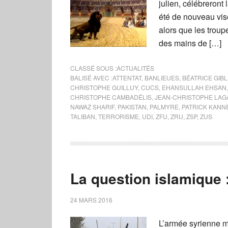
julien, célébreront 
été de nouveau vis
alors que les troup
des mains de […]
CLASSÉ SOUS :
ACTUALITÉS
BALISÉ AVEC :
ATTENTAT
,
BANLIEUES
,
BÉATRICE GIBL
CHRISTOPHE GUILLUY
,
CUCS
,
EHANSULLAH EHSAN
CHRISTOPHE CAMBADÉLIS
,
JEAN-CHRISTOPHE LA
NAWAZ SHARIF
,
PAKISTAN
,
PALMYRE
,
PATRICK KANN
TALIBAN
,
TERRORISME
,
UDI
,
ZFU
,
ZRU
,
ZSP
,
ZUS
La question islamique :
24 MARS 2016
L’armée syrienne ma