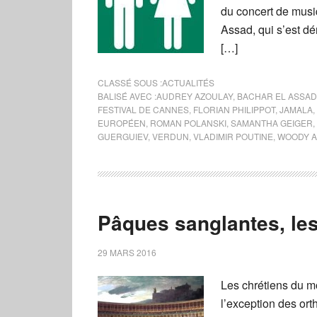
du concert de musi
Assad, qui s’est dé
[…]
CLASSÉ SOUS :
ACTUALITÉS
BALISÉ AVEC :
AUDREY AZOULAY
,
BACHAR EL ASSAD
FESTIVAL DE CANNES
,
FLORIAN PHILIPPOT
,
JAMALA
,
EUROPÉEN
,
ROMAN POLANSKI
,
SAMANTHA GEIGER
,
GUERGUIEV
,
VERDUN
,
VLADIMIR POUTINE
,
WOODY A
Pâques sanglantes, les
29 MARS 2016
Les chrétiens du mo
l’exception des ort