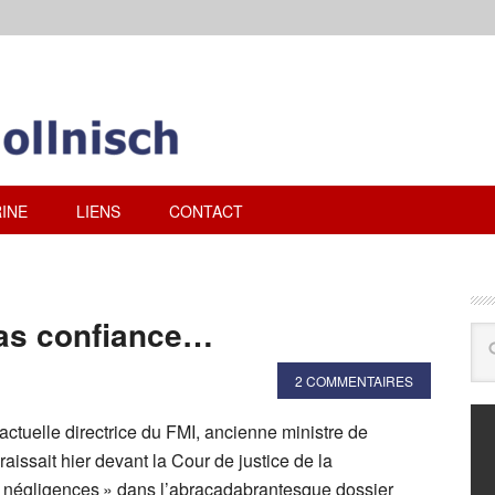
INE
LIENS
CONTACT
pas confiance…
2 COMMENTAIRES
actuelle directrice du FMI, ancienne ministre de
issait hier devant la Cour de justice de la
 négligences » dans l’abracadabrantesque dossier