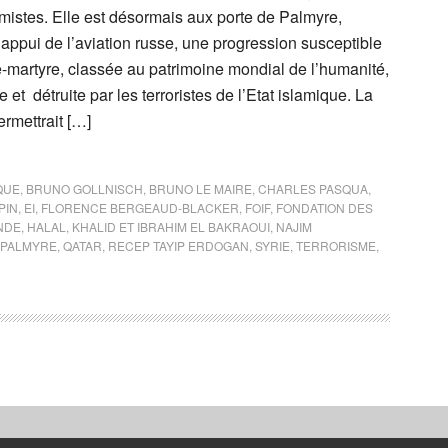
amistes. Elle est désormais aux porte de Palmyre,
’appui de l’aviation russe, une progression susceptible
lle-martyre, classée au patrimoine mondial de l’humanité,
 et détruite par les terroristes de l’Etat islamique. La
rmettrait […]
QUE
,
BRUNO GOLLNISCH
,
BRUNO LE MAIRE
,
CHARLES PASQUA
,
PIN
,
EI
,
FLORENCE BERGEAUD-BLACKER
,
FOIF
,
FONDATION DES
NDE
,
HALAL
,
KHALID ET IBRAHIM EL BAKRAOUI
,
NAJIM
PALMYRE
,
QATAR
,
RECEP TAYIP ERDOGAN
,
SYRIE
,
TERRORISME
,