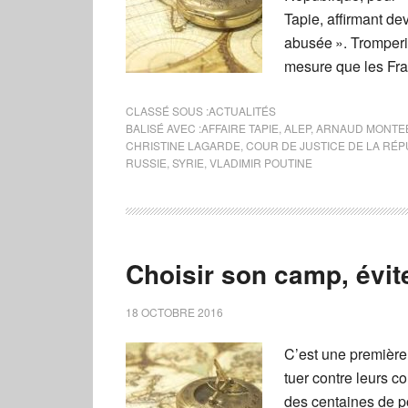
Tapie, affirmant dev
abusée ». Tromperie
mesure que les Fr
CLASSÉ SOUS :
ACTUALITÉS
BALISÉ AVEC :
AFFAIRE TAPIE
,
ALEP
,
ARNAUD MONTE
CHRISTINE LAGARDE
,
COUR DE JUSTICE DE LA RÉ
RUSSIE
,
SYRIE
,
VLADIMIR POUTINE
Choisir son camp, évite
18 OCTOBRE 2016
C’est une première,
tuer contre leurs c
des centaines de p