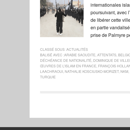
internationales isl
poursuivant, avec l
de libérer cette vi
en partie vandalisée
prise de Palmyre pe
CLASSÉ SOUS :
ACTUALITÉS
BALISÉ AVEC :
ARABIE SAOUDITE
,
ATTENTATS
,
BELGI
DÉCHÉANCE DE NATIONALITÉ
,
DOMINIQUE DE VILLE
ŒUVRES DE L’ISLAM EN FRANCE
,
FRANÇOIS HOLLA
LAACHRAOUI
,
NATHALIE KOSCIUSKO-MORIZET
,
NKM
,
TURQUIE