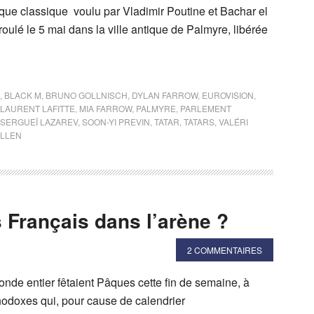
que classique voulu par Vladimir Poutine et Bachar el
roulé le 5 mai dans la ville antique de Palmyre, libérée
,
BLACK M
,
BRUNO GOLLNISCH
,
DYLAN FARROW
,
EUROVISION
,
LAURENT LAFITTE
,
MIA FARROW
,
PALMYRE
,
PARLEMENT
SERGUEÏ LAZAREV
,
SOON-YI PREVIN
,
TATAR
,
TATARS
,
VALÉRI
LLEN
 Français dans l’arène ?
2 COMMENTAIRES
nde entier fêtaient Pâques cette fin de semaine, à
hodoxes qui, pour cause de calendrier