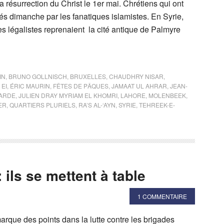
la résurrection du Christ le 1er mai. Chrétiens qui ont
és dimanche par les fanatiques islamistes. En Syrie,
es légalistes reprenaient la cité antique de Palmyre
IN
,
BRUNO GOLLNISCH
,
BRUXELLES
,
CHAUDHRY NISAR
,
,
EI
,
ÉRIC MAURIN
,
FÊTES DE PÂQUES
,
JAMAAT UL AHRAR
,
JEAN-
GARDE
,
JULIEN DRAY MYRIAM EL KHOMRI
,
LAHORE
,
MOLENBEEK
,
ER
,
QUARTIERS PLURIELS
,
RA’S AL-‘AYN
,
SYRIE
,
TEHREEK-E-
 ils se mettent à table
1 COMMENTAIRE
rque des points dans la lutte contre les brigades