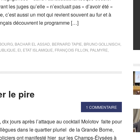
ant les juges qu’elle « n’excluait pas » d’avoir été «
, c’est aussi un mot qui revient souvent au fur et à
ançais découvrent le programme […]
BOURG
,
BACHAR EL ASSAD
,
BERNARD TAPIE
,
BRUNO GOLLNISCH
,
PUBLIQUE
,
EI
,
ETAT ISLAMIQUE
,
FRANÇOIS FILLON
,
PALMYRE
,
r le pire
1 COMMENTAIRE
 dix jours après l’attaque au cocktail Molotov faite pour
ollègues dans le quartier pluriel de la Grande Borne,
oliciers ont manifesté hier sur les Champs-Élysées à