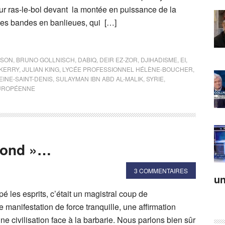
 leur ras-le-bol devant la montée en puissance de la
 des bandes en banlieues, qui […]
NSON
,
BRUNO GOLLNISCH
,
DABIQ
,
DEIR EZ-ZOR
,
DJIHADISME
,
EI
,
KERRY
,
JULIAN KING
,
LYCÉE PROFESSIONNEL HÉLÈNE-BOUCHER
,
EINE-SAINT-DENIS
,
SULAYMAN IBN ABD AL-MALIK
,
SYRIE
,
UROPÉENNE
bond »…
3 COMMENTAIRES
un
é les esprits, c’était un magistral coup de
manifestation de force tranquille, une affirmation
e civilisation face à la barbarie. Nous parlons bien sûr