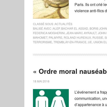
Paris. Ils ont crié
violence anti-flics
CLASSÉ SOUS :
ACTUALITÉS
BALISÉ AVEC :
ALEP
,
BACHAR EL ASSAD
,
BORIS JOH
FEDERICA MOGHERINI
,
JEAN-MARC AYRAULT
,
JOHN 
MAHOMET
,
PALMYRE
,
ROLAND HUREAUX
,
RUSSIE
,
S
TERRORISME
,
TREMBLAY-EN-FRANCE
,
UE
,
UNION E
« Ordre moral nauséa
18 MAI 2016
L’événement a frapp
communication, une 
d’appartenance à un