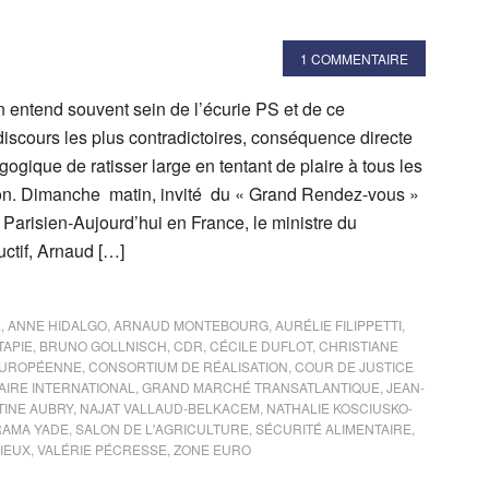
1 COMMENTAIRE
entend souvent sein de l’écurie PS et de ce
iscours les plus contradictoires, conséquence directe
ogique de ratisser large en tentant de plaire à tous les
ion. Dimanche matin, invité du « Grand Rendez-vous »
Parisien-Aujourd’hui en France, le ministre du
ctif, Arnaud […]
E
,
ANNE HIDALGO
,
ARNAUD MONTEBOURG
,
AURÉLIE FILIPPETTI
,
TAPIE
,
BRUNO GOLLNISCH
,
CDR
,
CÉCILE DUFLOT
,
CHRISTIANE
EUROPÉENNE
,
CONSORTIUM DE RÉALISATION
,
COUR DE JUSTICE
IRE INTERNATIONAL
,
GRAND MARCHÉ TRANSATLANTIQUE
,
JEAN-
INE AUBRY
,
NAJAT VALLAUD-BELKACEM
,
NATHALIE KOSCIUSKO-
RAMA YADE
,
SALON DE L'AGRICULTURE
,
SÉCURITÉ ALIMENTAIRE
,
IEUX
,
VALÉRIE PÉCRESSE
,
ZONE EURO