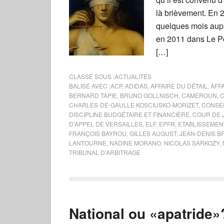
là brièvement. En 
quelques mois aupa
en 2011 dans Le Poi
[…]
CLASSÉ SOUS :
ACTUALITÉS
BALISÉ AVEC :
ACP
,
ADIDAS
,
AFFAIRE DU DÉTAIL
,
AFFA
BERNARD TAPIE
,
BRUNO GOLLNISCH
,
CAMEROUN
,
CHARLES-DE-GAULLE KOSCIUSKO-MORIZET
,
CONSEI
DISCIPLINE BUDGÉTAIRE ET FINANCIÈRE
,
COUR DE 
D’APPEL DE VERSAILLES
,
ELF
,
EPFR
,
ETABLISSEMEN
FRANÇOIS BAYROU
,
GILLES AUGUST
,
JEAN-DENIS B
LANTOURNE
,
NADINE MORANO
,
NICOLAS SARKOZY
,
TRIBUNAL D’ARBITRAGE
National ou «apatride