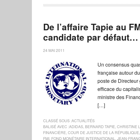
De l’affaire Tapie au F
candidate par défaut…
24 MAI 2011
Un consensus quasi
française autour d
poste de Directeur
efficace du capital
ministre des Financ
[…]
CLASSÉ SOUS :
ACTUALITÉS
BALISÉ AVEC :
ADIDAS
,
BERNARD TAPIE
,
CHRISTINE
FINANCIÈRE
,
COUR DE JUSTICE DE LA RÉPUBLIQUE
FMI
,
FOND MONÉTAIRE INTERNATIONAL
,
JEAN-FRAN