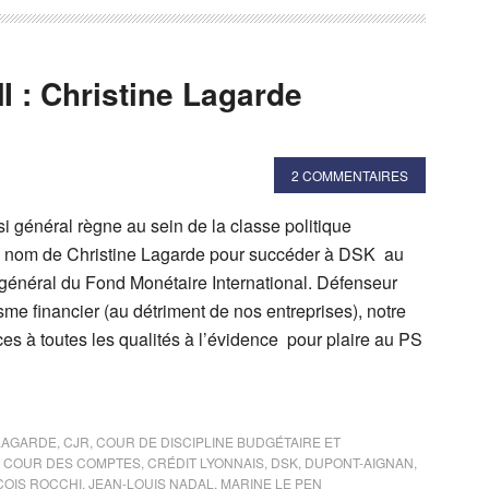
MI : Christine Lagarde
2 COMMENTAIRES
 général règne au sein de la classe politique
u nom de Christine Lagarde pour succéder à DSK au
 général du Fond Monétaire International. Défenseur
isme financier (au détriment de nos entreprises), notre
es à toutes les qualités à l’évidence pour plaire au PS
 LAGARDE
,
CJR
,
COUR DE DISCIPLINE BUDGÉTAIRE ET
,
COUR DES COMPTES
,
CRÉDIT LYONNAIS
,
DSK
,
DUPONT-AIGNAN
,
ÇOIS ROCCHI
,
JEAN-LOUIS NADAL
,
MARINE LE PEN