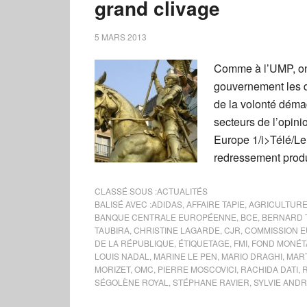
grand clivage
5 MARS 2013
Comme à l’UMP, on 
gouvernement les d
de la volonté démag
secteurs de l’opin
Europe 1/i>Télé/Le 
redressement produ
CLASSÉ SOUS :
ACTUALITÉS
BALISÉ AVEC :
ADIDAS
,
AFFAIRE TAPIE
,
AGRICULTUR
BANQUE CENTRALE EUROPÉENNE
,
BCE
,
BERNARD 
TAUBIRA
,
CHRISTINE LAGARDE
,
CJR
,
COMMISSION 
DE LA RÉPUBLIQUE
,
ÉTIQUETAGE
,
FMI
,
FOND MONÉTA
LOUIS NADAL
,
MARINE LE PEN
,
MARIO DRAGHI
,
MART
MORIZET
,
OMC
,
PIERRE MOSCOVICI
,
RACHIDA DATI
,
SÉGOLÈNE ROYAL
,
STÉPHANE RAVIER
,
SYLVIE ANDR