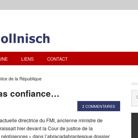
INE
LIENS
CONTACT
tice de la République
pas confiance…
2 COMMENTAIRES
actuelle directrice du FMI, ancienne ministre de
issait hier devant la Cour de justice de la
 négligences » dans l’abracadabrantesque dossier