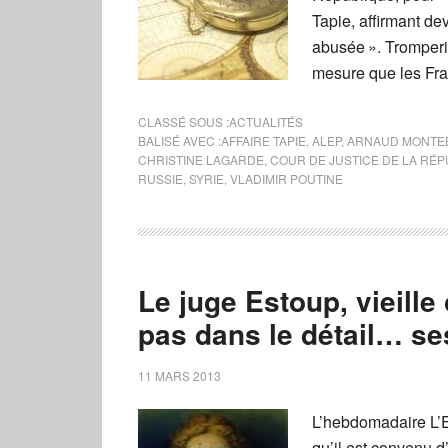
Tapie, affirmant dev
abusée ». Tromperie
mesure que les Fr
CLASSÉ SOUS :
ACTUALITÉS
BALISÉ AVEC :
AFFAIRE TAPIE
,
ALEP
,
ARNAUD MONTE
CHRISTINE LAGARDE
,
COUR DE JUSTICE DE LA RÉ
RUSSIE
,
SYRIE
,
VLADIMIR POUTINE
Le juge Estoup, vieille
pas dans le détail… se
11 MARS 2013
L’hebdomadaire L’Ex
qu’il est convenu d