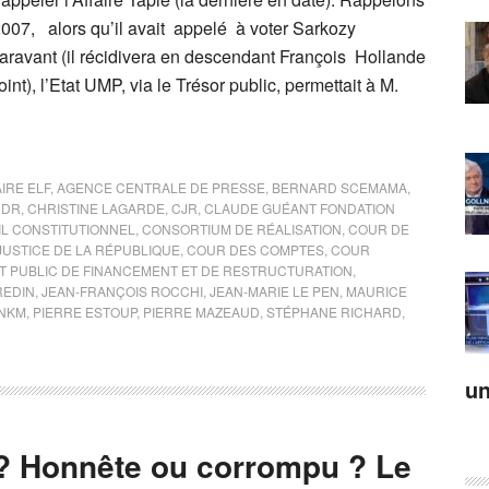
2007, alors qu’il avait appelé à voter Sarkozy
ravant (il récidivera en descendant François Hollande
nt), l’Etat UMP, via le Trésor public, permettait à M.
IRE ELF
,
AGENCE CENTRALE DE PRESSE
,
BERNARD SCEMAMA
,
CDR
,
CHRISTINE LAGARDE
,
CJR
,
CLAUDE GUÉANT FONDATION
L CONSTITUTIONNEL
,
CONSORTIUM DE RÉALISATION
,
COUR DE
JUSTICE DE LA RÉPUBLIQUE
,
COUR DES COMPTES
,
COUR
T PUBLIC DE FINANCEMENT ET DE RESTRUCTURATION
,
REDIN
,
JEAN-FRANÇOIS ROCCHI
,
JEAN-MARIE LE PEN
,
MAURICE
NKM
,
PIERRE ESTOUP
,
PIERRE MAZEAUD
,
STÉPHANE RICHARD
,
un
»? Honnête ou corrompu ? Le