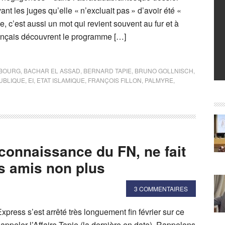
ant les juges qu’elle « n’excluait pas » d’avoir été «
, c’est aussi un mot qui revient souvent au fur et à
ançais découvrent le programme […]
BOURG
,
BACHAR EL ASSAD
,
BERNARD TAPIE
,
BRUNO GOLLNISCH
,
PUBLIQUE
,
EI
,
ETAT ISLAMIQUE
,
FRANÇOIS FILLON
,
PALMYRE
,
 connaissance du FN, ne fait
s amis non plus
3 COMMENTAIRES
press s’est arrêté très longuement fin février sur ce
’appeler l’Affaire Tapie (la dernière en date). Rappelons