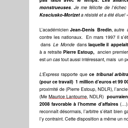
monstrueuses
. Je me félicite de l’éch
Kosciusko-Morizet
a résisté et a été élue!
L’académicien
Jean-Denis Bredin
, autre
contre les nationaux. En mars 1997 il s’é
dans
Le Monde
dans
laquelle il appela
à a retraite
Pierre Estoup,
ancien premier 
est
un cas
tout aussi intéressant, mais un pe
L’Express
rapporte que
ce
tribunal arbitra
(pour ce travail) 1 million d’euros et 99 0
proximité de (Pierre Estoup, NDLR), l’anci
(Me
Maurice Lantourne
, NDLR)
pourraien
2008 favorable à l’homme d’affaires
(…).
reconnaît désormais, l’arbitre s’était bien g
l’y contraint. Cette disposition a même un 