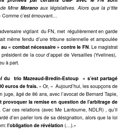
ec de Mme
Morano
aux législatives. Alors que la p’tite
 »
Comme c’est émouvant…
 adversaire vigilant du FN, met régulièrement en garde
tait même fendu d’une tribune solennelle et ampoulée
it au « combat nécessaire » contre le FN
. Le magistrat
président de la cour d’appel de Versailles (Yvelines),
u à part.
l
du trio Mazeaud-Bredin-Estoup « s’est partagé
00 euros de frais.
» Or, « Aujourd’hui, les soupçons de
en juge, âgé de 86 ans, avec l’avocat de Bernard Tapie,
t provoquer la remise en question de l’arbitrage de
 Car ces relations (avec Me Lantourne, NDLR) , qu’il
ardé d’en parler lors de sa désignation, alors que la loi
nom:
l’obligation de révélation
(…).»