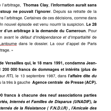
e l’arbitrage,
Thomas Clay
,
l’information aurait sans
Estoup ne pouvait l’ignorer
. Depuis sa retraite de la
dans l’arbitrage. Certaines de ces décisions, comme dans
 Un nouvel épisode est venu nourrir la suspicion.
Le 28
user d’un arbitrage à la demande du Cameroun
. Pour
en avant le
défaut d’indépendance et d’impartialité
de
Lantourne
dans le dossier. La cour d’appel de Paris
trage. »
de Versailles qui, le 18 mars 1991
, condamna Jean-
 200 000 francs de dommages et intérêts (plus de
 sur
RTL
le 13 septembre 1987, dans
l’affaire dite
du
u la très à gauche
Agence centrale de Presse (ACP).
 francs à chacune des neuf associations parties
tés, Internés et Familles de Disparus (UNADIF), la
ernés de la Résistance ( F.N.D.I.R) , l’Amicale des