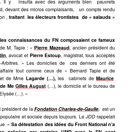
a. Il y
insulta avec des arguments bien pauvrets
tard, devant des micros complaisants, un compte rendu
ion ,
traitant les électeurs frontistes de « salauds »
eilles connaissances du FN composaient ce fameux
 de M. Tapie : «
Pierre Mazeaud
, ancien président du
din
, avocat et
Pierre Estoup
, magistrat, tous acceptés
s-Arbitres. » Les domiciles de ces derniers ont été
 affaire tout comme ceux de « Bernard Tapie et de
inet de Mme
Lagarde (…),
les cabinets de
Maurice
 de Me
Gilles August
(…), le domicile et le bureau de
’Elysée (…). »
 président de la
Fondation Charles-de-Gaulle
,
est un
 populaire et sociale depuis toujours. Le
JDD
rappelait
 que «
Sa détestation des idées du Front National n’a
ces prônées par certains UMP avec le FN sont