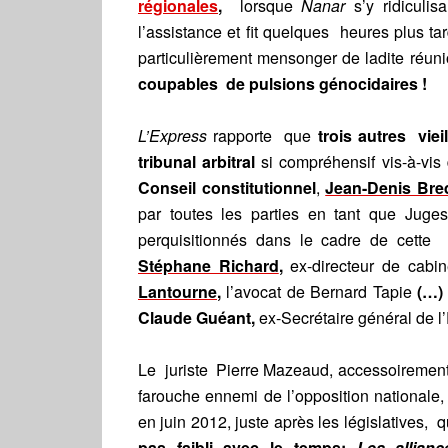
régionales
,
lorsque
Nanar
s’y ridiculis
l’assistance et fit quelques heures plus 
particulièrement mensonger de ladite réun
coupables de pulsions génocidaires !
L’Express
rapporte que
trois autres vi
tribunal arbitral
si compréhensif vis-à-vis
Conseil constitutionnel
,
Jean-Denis Bre
par toutes les parties en tant que Juge
perquisitionnés dans le cadre de cette
Stéphane Richard
,
ex-directeur de cab
Lantourne
,
l’avocat de Bernard Tapie
(…)
Claude Guéant,
ex-Secrétaire général de l
Le juriste Pierre Mazeaud, accessoirement
farouche ennemi de l’opposition nationale,
en juin 2012, juste après les législatives,
pas faibli avec le temps:
Les allian