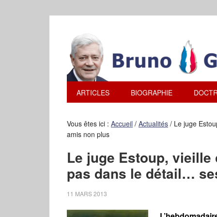
ARTICLES
BIOGRAPHIE
DOCTR
Vous êtes ici :
Accueil
/
Actualités
/
Le juge Estoup
amis non plus
Le juge Estoup, vieille
pas dans le détail… se
11 MARS 2013
L’hebdomadai