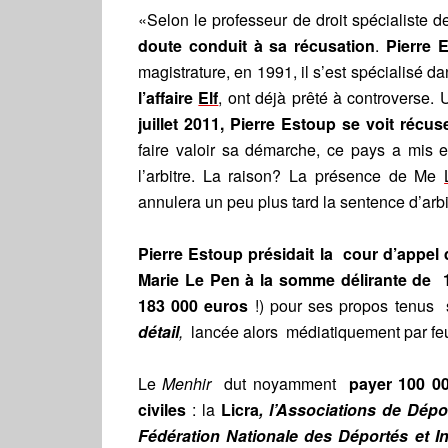
«Selon le professeur de droit spécialiste d
doute conduit à sa récusation
.
Pierre 
magistrature, en 1991, il s’est spécialisé 
l’affaire
Elf
, ont déjà prêté à controverse.
juillet 2011, Pierre Estoup se voit réc
faire valoir sa démarche, ce pays a mis 
l’arbitre. La raison? La présence de Me
annulera un peu plus tard la sentence d’arbi
Pierre Estoup présidait la cour d’appel 
Marie Le Pen à la somme délirante de 1
183 000 euros
!) pour ses propos tenus
détail
,
lancée alors médiatiquement par fe
Le
Menhir
dut noyamment
payer 100 000
civiles
: la
Licra
,
l
’Associations de Dépor
Fédération Nationale des Déportés et Int