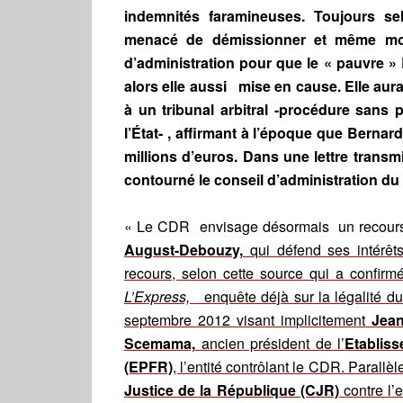
indemnités faramineuses. Toujours se
menacé de démissionner et même mod
d’administration pour que le « pauvre »
alors elle aussi mise en cause. Elle aur
à un tribunal arbitral -procédure sans
l’État- , affirmant à l’époque que Bern
millions d’euros. Dans une lettre trans
contourné le conseil d’administration d
« Le CDR envisage désormais un recour
August-Debouzy,
qui défend ses intérêts
recours, selon cette source qui a confir
L’Express,
enquête déjà sur la légalité du 
septembre 2012 visant implicitement
Jean
Scemama,
ancien président de l’
Etabliss
(EPFR)
, l’entité contrôlant le CDR. Paral
Justice de la République (CJR)
contre l’