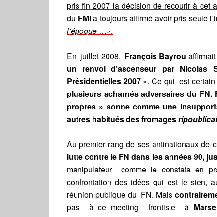
pris fin 2007 la décision de recourir à cet 
du
FMI
a toujours affirmé avoir pris seule l’i
l’époque
…».
En juillet 2008,
François Bayrou
affirmai
un renvoi d’ascenseur par Nicolas 
Présidentielles 2007
». Ce qui est certain
plusieurs acharnés adversaires du FN. 
propres » sonne comme une insupporta
autres habitués des fromages
ripoublica
Au premier rang de ses antinationaux de
lutte contre le FN dans les années 90, ju
manipulateur comme le constata en p
confrontation des idées qui est le sien
réunion publique du FN. Mais
contraireme
pas à ce meeting frontiste à
Mars