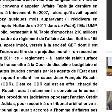
t convenu d’appeler l’Affaire Tapie (la dernière en
s là brièvement. En 2007, alors qu’il avait appelé
zy quelques mois auparavant (il récidivera en
ançois Hollande en 2011 dans
Le Point
), l’Etat UMP,
ublic, permettait à M. Tapie d’empocher 210 millions
 cadre du règlement de l’affaire Adidas. Soit les 165
s, après impôt, versés à la société GBT dont il est
d’euros au titre du « préjudice moral » -un record en
011 ce « règlement » à l’amiable refait surface
transmettre à la Cour de discipline budgétaire et
fautes lourdes commis par les agents de l’Etat dans
n rapport mettant en cause Jean-François Rocchi,
n (CDR). C’est ce CDR qui est en effet chargé de
M. Rocchi, aurait notamment « convaincu le conseil
es procédures judiciaires opposant l’ancien Crédit
Adidas, pour recourir à un tribunal arbitral privé »,
ribunal qui aurait accordé à l’homme d’affaires ses