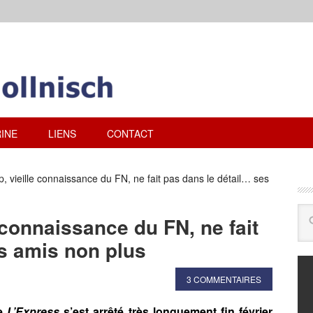
INE
LIENS
CONTACT
, vieille connaissance du FN, ne fait pas dans le détail… ses
 connaissance du FN, ne fait
s amis non plus
3 COMMENTAIRES
re
L’Express
s’est arrêté très longuement fin février