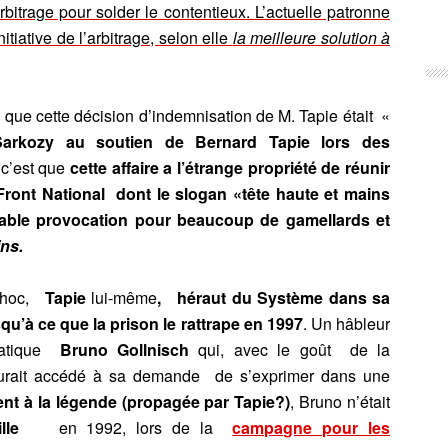
arbitrage pour solder le contentieux. L’actuelle patronne
nitiative de l’arbitrage, selon elle
la meilleure solution à
t que cette décision d’indemnisation de M. Tapie était «
Sarkozy au soutien de Bernard Tapie lors des
 c’est que
cette affaire a l’étrange propriété de réunir
Front National dont le slogan «tête haute et mains
ble provocation pour beaucoup de gamellards et
ins.
 choc,
Tapie
lui-même
, héraut du Système dans sa
squ’à ce que la prison le rattrape en 1997
. Un hâbleur
ratique
Bruno Gollnisch
qui, avec le goût de la
, aurait accédé à sa demande de s’exprimer dans une
nt à la légende (propagée par Tapie?)
, Bruno n’était
eille
en 1992, lors de la
campagne pour les