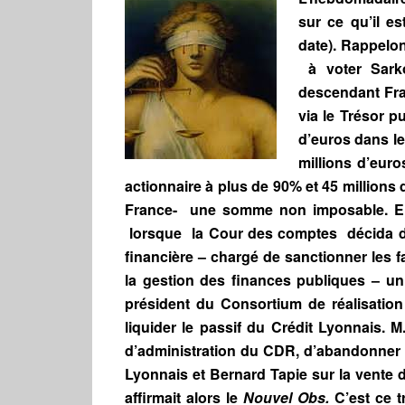
sur ce qu’il es
date). Rappelon
à voter Sarko
descendant Fr
via le Trésor p
d’euros dans le
millions d’euro
actionnaire à plus de 90% et 45 millions 
France- une somme non imposable. En 2
lorsque la Cour des comptes décida de 
financière – chargé de sanctionner les 
la gestion des finances publiques – u
président du Consortium de réalisatio
liquider le passif du Crédit Lyonnais. 
d’administration du CDR, d’abandonner l
Lyonnais et Bernard Tapie sur la vente d’
affirmait alors le
Nouvel Obs.
C’est ce t