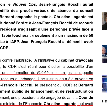
lon le
Nouvel Obs
, Jean-François Rocchi aurait
ifié des procès-verbaux de séance du conseil
 Bernard empoche le pactole. Christine Lagarde est
ait donné l’ordre à Jean-François Rocchi de recourir
 précédent s’agissant d’une personne privée face à
ard Tapie toucherait « seulement » un maximum de 50
mise à l’AFP, Jean-François Rocchi a démenti avoir
u CDR.
s contre
l’arbitrage. A l’initiative du
cabinet d’avocats
, le CDR s’est réuni pour étudier la possibilité d’un
mé une information du
Point.fr
. » « La justice rappelle
recours à l’arbitrage. Une instruction a été ouverte en
-François Rocchi
, le président du CDR et
Bernard
ement public de financement et de restructuration
lèlement, une procédure a été engagée devant la
Cour de
un
ex-ministre de l’Economie
Christine Lagarde
, qui avait