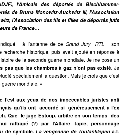
ADJF), l’Amicale des déportés de Blechhammer-
ortés de Bruna Monowitz-Auchwitz III, l’Association
z, l’Association des fils et filles de déportés juifs
ageurs de France…
 indiqué à l’antenne de ce
Grand Jury RTL
son
e recherche historique, puis avait ajouté en réponse à
histoire de la seconde guerre mondiale. Je me pose un
is pas que les chambres à gaz n’ont pas existé
. Je
tudié spécialement la question. Mais je crois que c’est
de guerre mondiale. »
 l’est aux yeux de nos impeccables juristes anti
rançais qu’ils ont accordé si généreusement à l’ex
ch. Que le juge Estoup, arbitre en son temps des
ui rattrapé (?) par l’Affaire Tapie, personnage
ur de symbole.
La vengeance de Toutanklepen
a-t-