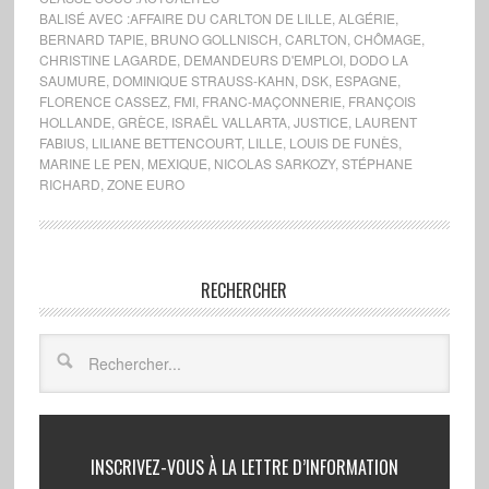
BALISÉ AVEC :
AFFAIRE DU CARLTON DE LILLE
,
ALGÉRIE
,
BERNARD TAPIE
,
BRUNO GOLLNISCH
,
CARLTON
,
CHÔMAGE
,
CHRISTINE LAGARDE
,
DEMANDEURS D'EMPLOI
,
DODO LA
SAUMURE
,
DOMINIQUE STRAUSS-KAHN
,
DSK
,
ESPAGNE
,
FLORENCE CASSEZ
,
FMI
,
FRANC-MAÇONNERIE
,
FRANÇOIS
HOLLANDE
,
GRÈCE
,
ISRAËL VALLARTA
,
JUSTICE
,
LAURENT
FABIUS
,
LILIANE BETTENCOURT
,
LILLE
,
LOUIS DE FUNÈS
,
MARINE LE PEN
,
MEXIQUE
,
NICOLAS SARKOZY
,
STÉPHANE
RICHARD
,
ZONE EURO
RECHERCHER
INSCRIVEZ-VOUS À LA LETTRE D’INFORMATION