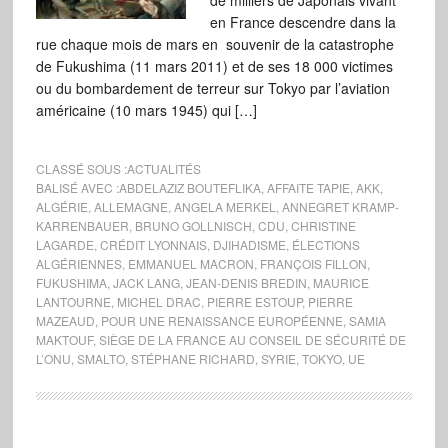
de milliers de Japonais vivant
en France descendre dans la
rue chaque mois de mars en souvenir de la catastrophe
de Fukushima (11 mars 2011) et de ses 18 000 victimes
ou du bombardement de terreur sur Tokyo par l’aviation
américaine (10 mars 1945) qui […]
CLASSÉ SOUS :
ACTUALITÉS
BALISÉ AVEC :
ABDELAZIZ BOUTEFLIKA
,
AFFAITE TAPIE
,
AKK
,
ALGÉRIE
,
ALLEMAGNE
,
ANGELA MERKEL
,
ANNEGRET KRAMP-
KARRENBAUER
,
BRUNO GOLLNISCH
,
CDU
,
CHRISTINE
LAGARDE
,
CRÉDIT LYONNAIS
,
DJIHADISME
,
ÉLECTIONS
ALGÉRIENNES
,
EMMANUEL MACRON
,
FRANÇOIS FILLON
,
FUKUSHIMA
,
JACK LANG
,
JEAN-DENIS BREDIN
,
MAURICE
LANTOURNE
,
MICHEL DRAC
,
PIERRE ESTOUP
,
PIERRE
MAZEAUD
,
POUR UNE RENAISSANCE EUROPÉENNE
,
SAMIA
MAKTOUF
,
SIÈGE DE LA FRANCE AU CONSEIL DE SÉCURITÉ DE
L’ONU
,
SMALTO
,
STÉPHANE RICHARD
,
SYRIE
,
TOKYO
,
UE