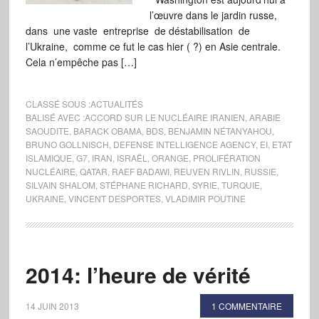
l’œuvre dans le jardin russe,
dans une vaste entreprise de déstabilisation de
l’Ukraine, comme ce fut le cas hier ( ?) en Asie centrale.
Cela n’empêche pas […]
CLASSÉ SOUS :
ACTUALITÉS
BALISÉ AVEC :
ACCORD SUR LE NUCLÉAIRE IRANIEN
,
ARABIE
SAOUDITE
,
BARACK OBAMA
,
BDS
,
BENJAMIN NÉTANYAHOU
,
BRUNO GOLLNISCH
,
DEFENSE INTELLIGENCE AGENCY
,
EI
,
ETAT
ISLAMIQUE
,
G7
,
IRAN
,
ISRAËL
,
ORANGE
,
PROLIFÉRATION
NUCLÉAIRE
,
QATAR
,
RAEF BADAWI
,
REUVEN RIVLIN
,
RUSSIE
,
SILVAIN SHALOM
,
STÉPHANE RICHARD
,
SYRIE
,
TURQUIE
,
UKRAINE
,
VINCENT DESPORTES
,
VLADIMIR POUTINE
2014: l’heure de vérité
14 JUIN 2013
1 COMMENTAIRE