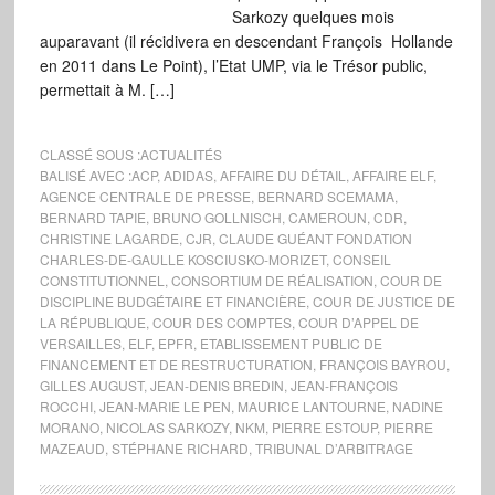
Sarkozy quelques mois
auparavant (il récidivera en descendant François Hollande
en 2011 dans Le Point), l’Etat UMP, via le Trésor public,
permettait à M. […]
CLASSÉ SOUS :
ACTUALITÉS
BALISÉ AVEC :
ACP
,
ADIDAS
,
AFFAIRE DU DÉTAIL
,
AFFAIRE ELF
,
AGENCE CENTRALE DE PRESSE
,
BERNARD SCEMAMA
,
BERNARD TAPIE
,
BRUNO GOLLNISCH
,
CAMEROUN
,
CDR
,
CHRISTINE LAGARDE
,
CJR
,
CLAUDE GUÉANT FONDATION
CHARLES-DE-GAULLE KOSCIUSKO-MORIZET
,
CONSEIL
CONSTITUTIONNEL
,
CONSORTIUM DE RÉALISATION
,
COUR DE
DISCIPLINE BUDGÉTAIRE ET FINANCIÈRE
,
COUR DE JUSTICE DE
LA RÉPUBLIQUE
,
COUR DES COMPTES
,
COUR D’APPEL DE
VERSAILLES
,
ELF
,
EPFR
,
ETABLISSEMENT PUBLIC DE
FINANCEMENT ET DE RESTRUCTURATION
,
FRANÇOIS BAYROU
,
GILLES AUGUST
,
JEAN-DENIS BREDIN
,
JEAN-FRANÇOIS
ROCCHI
,
JEAN-MARIE LE PEN
,
MAURICE LANTOURNE
,
NADINE
MORANO
,
NICOLAS SARKOZY
,
NKM
,
PIERRE ESTOUP
,
PIERRE
MAZEAUD
,
STÉPHANE RICHARD
,
TRIBUNAL D’ARBITRAGE