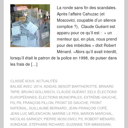
La ronde sans fin des scandales.
Après l’affaire Cahuzac (et
Moscovici, coupable d’un silence
complice ?), Claude Guéant est
apparu pour ce qu’il est : « un
menteur qui, en plus, nous prend
pour des imbéciles » dixit Robert
Ménard. «Alors qu’il avait interdit,
lorsqu’il était le patron de la police en 1998, de puiser dans
les frais de […]
CLASSÉ SOUS :
ACTUALITÉS
BALISÉ AVEC :
2014
,
ADIDAS
,
BENOÎT BARTHEROTTE
,
BRNARD
TAPIE
,
BRUNO GOLLNISCH
,
CLAUDE GUÉANT
,
EELV
,
ÉLECTIONS
EUROPÉENNES
,
ÉLECTIONS MUNICIPALES
,
EXTRÊME-GAUCHE
,
FG
,
FN
,
FRANÇOIS FILLON
,
FRONT DE GAUCHE
,
FRONT
NATIONAL
,
GUILLAUME BERNARD
,
JEAN-FRANÇOIS COPÉ
,
JEAN-LUC MÉLENCHON
,
MARINE LE PEN
,
MARION MARCHAL
,
NICOLAS SARKOZY
,
PIERRE MOSCOVICI
,
PS
,
ROBERT MÉNARD
,
SONDAGE
,
STÉPHANE RICHARD
,
SUZANNE TER-MINASSIAN
,