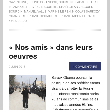
CAZENEUVE
,
BRUNO GOLLNISCH
,
CHRISTINE LAGARDE
,
ETAT
ISLAMIQUE
,
HERVÉ GHESQUIÈRE
,
ISRAËL
,
JEAN-JACQUES
BOURDIN
,
MANUEL VALLS
,
MARINE LE PEN
,
NICOLAS SARKOZY
,
ORANGE
,
STÉPHANE RICHARD
,
STÉPHANE TAPONIER
,
SYRIE
,
YVES DEBAY
« Nos amis » dans leurs
oeuvres
9 JUIN 2015
1 COMMENTAIRE
Barack Obama poursuit la
politique de ses prédécesseurs
visant à garrotter la Russie
poutinienne renaissante après
70 ans de communisme et les
mauvaises années Elstine.
Washington est aujourd’hui à