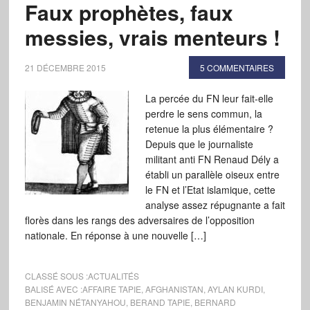
Faux prophètes, faux
messies, vrais menteurs !
21 DÉCEMBRE 2015
5 COMMENTAIRES
La percée du FN leur fait-elle
perdre le sens commun, la
retenue la plus élémentaire ?
Depuis que le journaliste
militant anti FN Renaud Dély a
établi un parallèle oiseux entre
le FN et l’Etat islamique, cette
analyse assez répugnante a fait
florès dans les rangs des adversaires de l’opposition
nationale. En réponse à une nouvelle […]
CLASSÉ SOUS :
ACTUALITÉS
BALISÉ AVEC :
AFFAIRE TAPIE
,
AFGHANISTAN
,
AYLAN KURDI
,
BENJAMIN NÉTANYAHOU
,
BERAND TAPIE
,
BERNARD