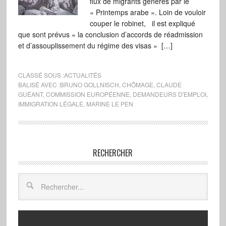
flux de migrants générés par le
« Printemps arabe ». Loin de vouloir
couper le robinet, il est expliqué
que sont prévus « la conclusion d’accords de réadmission
et d’assouplissement du régime des visas » […]
CLASSÉ SOUS :
ACTUALITÉS
BALISÉ AVEC :
BRUNO GOLLNISCH
,
CHÔMAGE
,
CLAUDE
GUÉANT
,
COMMISSION EUROPÉENNE
,
DEMANDEURS D'EMPLOI
,
IMMIGRATION LÉGALE
,
MARINE LE PEN
RECHERCHER