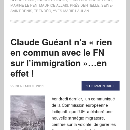
MARINE LE PEN
,
MAURICE ALLAIS
,
PRÉSIDENTIELLE
,
SEINE-
SAINT-DENIS
,
TRENDÉO
,
YVES-MARIE LAULAN
Claude Guéant n’a « rien
en commun avec le FN
sur l’immigration »…en
effet !
29 NOVEMBRE 2011
1 COMMENTAIRE
Vendredi dernier, un communiqué
de la Commission européenne
indiquait que l’UE a élaboré une
nouvelle stratégie migratoire,
centrée sur la volonté de gérer les