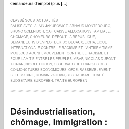
demandeurs d’emploi (plus […]
CLASSÉ SOUS :
ACTUALITÉS
BALISÉ AVEC :
ALAIN JAKUBOWICZ
,
ARNAUD MONTEBOURG
,
BRUNO GOLLNISCH
,
CAF
,
CAISSE ALLOCATIONS FAMILIALE
,
CHÔMAGE
,
CHÔMEURS
,
DEBOUT LA RÉPUBLIQUE
,
DEMANDEURS D'EMPLOI
,
DLR
,
JC DECAUX
,
LICRA
,
LIGUE
INTERNATIONALE CONTRE LE RACISME ET L'ANTISÉMITISME
,
MOULOUD AOUNIT
,
MOUVEMENT CONTRE LE RACISME ET
POUR L’AMITIÉ ENTRE LES PEUPLES
,
MRAP
,
NICOLAS DUPONT-
AIGNAN
,
NICOLE HUGON
,
OBSERVATOIRE FRANÇAIS DES
CONJONCTURES ÉCONOMIQUES
,
OFCE
,
RASSEMBLEMENT
BLEU MARINE
,
ROMAIN VAUDAN
,
SOS RACISME
,
TRAITÉ
BUDGÉTAIRE EUROPÉEN
,
TRAITÉ EUROPÉEN
Désindustrialisation,
chômage, immigration :