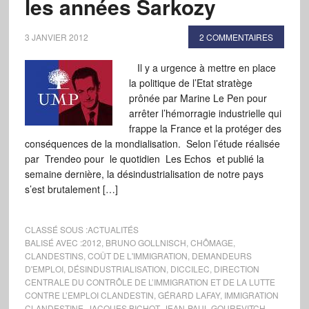
les années Sarkozy
3 JANVIER 2012
2 COMMENTAIRES
Il y a urgence à mettre en place
la politique de l’Etat stratège
prônée par Marine Le Pen pour
arrêter l’hémorragie industrielle qui
frappe la France et la protéger des
conséquences de la mondialisation. Selon l’étude réalisée
par Trendeo pour le quotidien Les Echos et publié la
semaine dernière, la désindustrialisation de notre pays
s’est brutalement […]
CLASSÉ SOUS :
ACTUALITÉS
BALISÉ AVEC :
2012
,
BRUNO GOLLNISCH
,
CHÔMAGE
,
CLANDESTINS
,
COÛT DE L'IMMIGRATION
,
DEMANDEURS
D'EMPLOI
,
DÉSINDUSTRIALISATION
,
DICCILEC
,
DIRECTION
CENTRALE DU CONTRÔLE DE L’IMMIGRATION ET DE LA LUTTE
CONTRE L’EMPLOI CLANDESTIN
,
GÉRARD LAFAY
,
IMMIGRATION
CLANDESTINE
,
JACQUES BICHOT
,
JEAN-PAUL GOUREVITCH
,