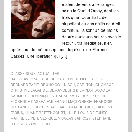
étaient détenus à l’étranger,
selon le Quai d’Orsay, dont les
trois quart pour trafic de
stupéfiant ou des délits de droit
commun. Ils sont un de moins
depuis quelques heures avec le
retour ultra médiatisé, hier,
après tout de même sept ans de prison, de Florence
Cassez. Une libération qui […]
CLASSÉ SOUS :
ACTUALITÉS
BALISÉ AVEC :
AFFAIRE DU CARLTON DE LILLE
,
ALGÉRIE
,
BERNARD TAPIE
,
BRUNO GOLLNISCH
,
CARLTON
,
CHÔMAGE
,
CHRISTINE LAGARDE
,
DEMANDEURS D'EMPLOI
,
DODO LA
SAUMURE
,
DOMINIQUE STRAUSS-KAHN
,
DSK
,
ESPAGNE
,
FLORENCE CASSEZ
,
FMI
,
FRANC-MAÇONNERIE
,
FRANÇOIS
HOLLANDE
,
GRÈCE
,
ISRAËL VALLARTA
,
JUSTICE
,
LAURENT
FABIUS
,
LILIANE BETTENCOURT
,
LILLE
,
LOUIS DE FUNÈS
,
MARINE LE PEN
,
MEXIQUE
,
NICOLAS SARKOZY
,
STÉPHANE
RICHARD
,
ZONE EURO