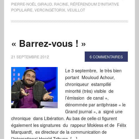
PIERRE-NOËL GIRAUD
,
RACINE
,
RÉFÉRENDUM D'INITIATIVE
POPULAIRE
,
VERCINGÉTORIX
,
VEUILLOT
« Barrez-vous ! »
21 SEPTEMBRE 2012
6 COMMENTAIRES
Le 3 septembre, le très bien
portant Mouloud Achour,
chroniqueur estampillé
minorité (très) visible de
l’émission de canal +,
dénommée par antiphrase « le
Grand journal », a signé une
chronique dans Libération. Au bas de celle-ci figurent
également les signatures du rappeur Mokless et de Félix
Marquardt, ex directeur de la communication de
l’International Herald Tribune, […]