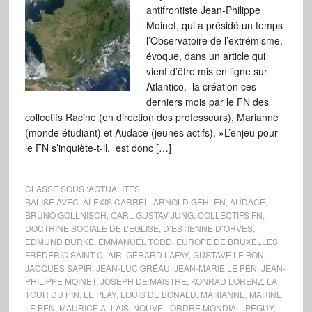
antifrontiste Jean-Philippe
Moinet, qui a présidé un temps
l’Observatoire de l’extrémisme,
évoque, dans un article qui
vient d’être mis en ligne sur
Atlantico, la création ces
derniers mois par le FN des
collectifs Racine (en direction des professeurs), Marianne
(monde étudiant) et Audace (jeunes actifs). »L’enjeu pour
le FN s’inquiète-t-il, est donc […]
CLASSÉ SOUS :
ACTUALITÉS
BALISÉ AVEC :
ALEXIS CARREL
,
ARNOLD GEHLEN
,
AUDACE
,
BRUNO GOLLNISCH
,
CARL GUSTAV JUNG
,
COLLECTIFS FN
,
DOCTRINE SOCIALE DE L’EGLISE
,
D’ESTIENNE D’ORVES
,
EDMUND BURKE
,
EMMANUEL TODD
,
EUROPE DE BRUXELLES
,
FRÉDÉRIC SAINT CLAIR
,
GÉRARD LAFAY
,
GUSTAVE LE BON
,
JACQUES SAPIR
,
JEAN-LUC GRÉAU
,
JEAN-MARIE LE PEN
,
JEAN-
PHILIPPE MOINET
,
JOSEPH DE MAISTRE
,
KONRAD LORENZ
,
LA
TOUR DU PIN
,
LE PLAY
,
LOUIS DE BONALD
,
MARIANNE
,
MARINE
LE PEN
,
MAURICE ALLAIS
,
NOUVEL ORDRE MONDIAL
,
PÉGUY
,