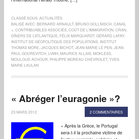
CLASSÉ SOUS :
ACTUALITÉS
BALISÉ AVEC :
BERNARD ARNAULT
,
BRUNO GOLLNISCH
,
CANAL
+
,
CONTRIBUABLES ASSOCIÉS
,
COÛT DE L'IMMIGRATION
,
CRAN
,
DÎNERS DE L’ATLANTIQUE
,
FÉLIX MARQUARDT
,
GÉRARD LAFAY
,
INSTITUT DE GÉOPOLITIQUE DES POPULATIONS
,
INSTITUT
THOMAS MORE
,
JACQUES BICHOT
,
JEAN-MARIE LE PEN
,
JEAN-
PAUL GOUREVITCH
,
LVMH
,
MAURICE ALLAIS
,
MOKLESS
,
MOULOUD ACHOUR
,
PHILIPPE MOREAU CHEVROLET
,
YVES-
MARIE LAULAN
« Abréger l’euragonie »?
23 MARS 2012
2 COMMENTAIRES
« Après la Grèce, le Portugal
sera-t-il la prochaine victime de