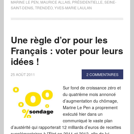
MARINE LE PEN
,
MAURICE ALLAIS
,
PRÉSIDENTIELLE
,
SEINE-
SAINT-DENIS
,
TRENDÉO
,
YVES-MARIE LAULAN
Une règle d’or pour les
Français : voter pour leurs
idées !
25 AOÛT 2011
2 COMMENTAIRES
Sur fond de croissance zéro et
du quatrième mois annoncé
d’augmentation du chômage,
Marine Le Pen a proprement
exécuté hier dans un
communiqué le vaste plan
d’austérité qui rapporterait 12 milliards d’euros de recettes
supplémentaires à l’Etat en 2011 et 2012, afin de lui