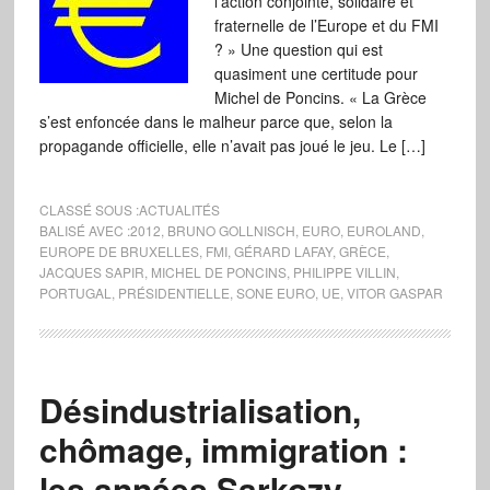
l’action conjointe, solidaire et
fraternelle de l’Europe et du FMI
? » Une question qui est
quasiment une certitude pour
Michel de Poncins. « La Grèce
s’est enfoncée dans le malheur parce que, selon la
propagande officielle, elle n’avait pas joué le jeu. Le […]
CLASSÉ SOUS :
ACTUALITÉS
BALISÉ AVEC :
2012
,
BRUNO GOLLNISCH
,
EURO
,
EUROLAND
,
EUROPE DE BRUXELLES
,
FMI
,
GÉRARD LAFAY
,
GRÈCE
,
JACQUES SAPIR
,
MICHEL DE PONCINS
,
PHILIPPE VILLIN
,
PORTUGAL
,
PRÉSIDENTIELLE
,
SONE EURO
,
UE
,
VITOR GASPAR
Désindustrialisation,
chômage, immigration :
les années Sarkozy