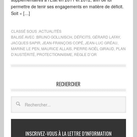
permettre de tenir ses engagements en matière de déficit.
Soit « […]
CLASSÉ SOUS :
ACTUALITÉS
BALISÉ AVEC :
BRUNO GOLLNISCH
,
DÉFICITS
,
GÉRARD LAFAY
,
JACQUES SAPIR
,
JEAN-FRANÇOIS COPÉ
,
JEAN-LUC GRÉAU
,
MARINE LE PEN
,
MAURICE ALLAIS
,
PIERRE-NOËL GIRAUD
,
PLAN
D’AUSTÉRITÉ
,
PROTECTIONNISME
,
RÈGLE D’OR
RECHERCHER
INSCRIVEZ-VOUS À LA LETTRE D’INFORMATION