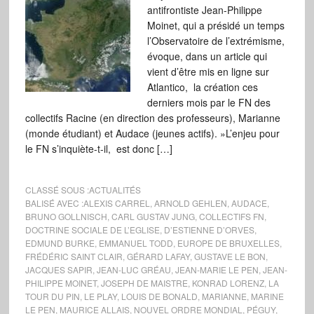
antifrontiste Jean-Philippe
Moinet, qui a présidé un temps
l’Observatoire de l’extrémisme,
évoque, dans un article qui
vient d’être mis en ligne sur
Atlantico, la création ces
derniers mois par le FN des
collectifs Racine (en direction des professeurs), Marianne
(monde étudiant) et Audace (jeunes actifs). »L’enjeu pour
le FN s’inquiète-t-il, est donc […]
CLASSÉ SOUS :
ACTUALITÉS
BALISÉ AVEC :
ALEXIS CARREL
,
ARNOLD GEHLEN
,
AUDACE
,
BRUNO GOLLNISCH
,
CARL GUSTAV JUNG
,
COLLECTIFS FN
,
DOCTRINE SOCIALE DE L’EGLISE
,
D’ESTIENNE D’ORVES
,
EDMUND BURKE
,
EMMANUEL TODD
,
EUROPE DE BRUXELLES
,
FRÉDÉRIC SAINT CLAIR
,
GÉRARD LAFAY
,
GUSTAVE LE BON
,
JACQUES SAPIR
,
JEAN-LUC GRÉAU
,
JEAN-MARIE LE PEN
,
JEAN-
PHILIPPE MOINET
,
JOSEPH DE MAISTRE
,
KONRAD LORENZ
,
LA
TOUR DU PIN
,
LE PLAY
,
LOUIS DE BONALD
,
MARIANNE
,
MARINE
LE PEN
,
MAURICE ALLAIS
,
NOUVEL ORDRE MONDIAL
,
PÉGUY
,