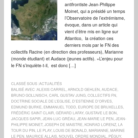
antifrontiste Jean-Philippe
Moinet, qui a présidé un temps
l’Observatoire de l’extrémisme,
évoque, dans un article qui
vient d’être mis en ligne sur
Atlantico, la création ces
derniers mois par le FN des
collectifs Racine (en direction des professeurs), Marianne
(monde étudiant) et Audace (jeunes actifs). »L’enjeu pour
le FN s’inquiète-t-il, est donc […]
CLASSÉ SOUS :
ACTUALITÉS
BALISÉ AVEC :
ALEXIS CARREL
,
ARNOLD GEHLEN
,
AUDACE
,
BRUNO GOLLNISCH
,
CARL GUSTAV JUNG
,
COLLECTIFS FN
,
DOCTRINE SOCIALE DE L’EGLISE
,
D’ESTIENNE D’ORVES
,
EDMUND BURKE
,
EMMANUEL TODD
,
EUROPE DE BRUXELLES
,
FRÉDÉRIC SAINT CLAIR
,
GÉRARD LAFAY
,
GUSTAVE LE BON
,
JACQUES SAPIR
,
JEAN-LUC GRÉAU
,
JEAN-MARIE LE PEN
,
JEAN-
PHILIPPE MOINET
,
JOSEPH DE MAISTRE
,
KONRAD LORENZ
,
LA
TOUR DU PIN
,
LE PLAY
,
LOUIS DE BONALD
,
MARIANNE
,
MARINE
LE PEN
,
MAURICE ALLAIS
,
NOUVEL ORDRE MONDIAL
,
PÉGUY
,