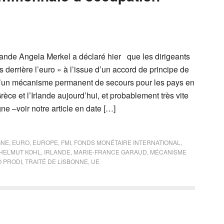
ande Angela Merkel a déclaré hier que les dirigeants
 derrière l’euro » à l’issue d’un accord de principe de
 d’un mécanisme permanent de secours pour les pays en
rèce et l’Irlande aujourd’hui, et probablement très vite
ne –voir notre article en date […]
GNE
,
EURO
,
EUROPE
,
FMI
,
FONDS MONÉTAIRE INTERNATIONAL
,
HELMUT KOHL
,
IRLANDE
,
MARIE-FRANCE GARAUD
,
MÉCANISME
 PRODI
,
TRAITÉ DE LISBONNE
,
UE