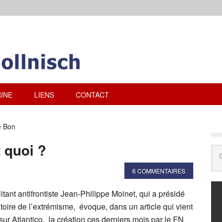
INE
LIENS
CONTACT
e Bon
t quoi ?
6 COMMENTAIRES
litant antifrontiste Jean-Philippe Moinet, qui a présidé
oire de l’extrémisme, évoque, dans un article qui vient
 sur Atlantico, la création ces derniers mois par le FN