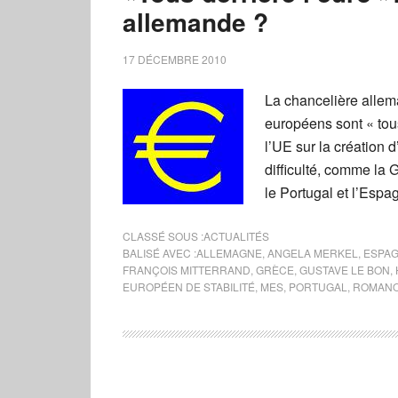
allemande ?
17 DÉCEMBRE 2010
La chancelière allem
européens sont « tous
l’UE sur la création
difficulté, comme la G
le Portugal et l’Espag
CLASSÉ SOUS :
ACTUALITÉS
BALISÉ AVEC :
ALLEMAGNE
,
ANGELA MERKEL
,
ESPA
FRANÇOIS MITTERRAND
,
GRÈCE
,
GUSTAVE LE BON
,
EUROPÉEN DE STABILITÉ
,
MES
,
PORTUGAL
,
ROMANO