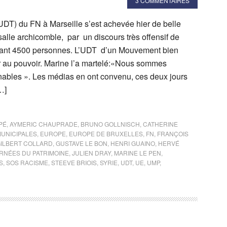
3 COMMENTAIRES
(UDT) du FN à Marseille s’est achevée hier de belle
alle archicomble, par un discours très offensif de
ant 4500 personnes. L’UDT d’un Mouvement bien
r au pouvoir. Marine l’a martelé:«Nous sommes
ables ». Les médias en ont convenu, ces deux jours
…]
PÉ
,
AYMERIC CHAUPRADE
,
BRUNO GOLLNISCH
,
CATHERINE
MUNICIPALES
,
EUROPE
,
EUROPE DE BRUXELLES
,
FN
,
FRANÇOIS
ILBERT COLLARD
,
GUSTAVE LE BON
,
HENRI GUAINO
,
HERVÉ
RNÉES DU PATRIMOINE
,
JULIEN DRAY
,
MARINE LE PEN
,
S
,
SOS RACISME
,
STEEVE BRIOIS
,
SYRIE
,
UDT
,
UE
,
UMP
,