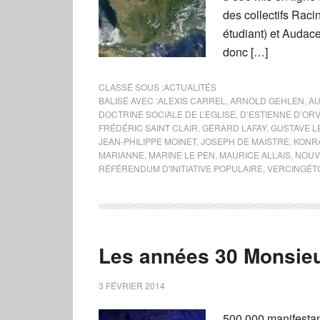
des collectifs Rac
étudiant) et Audace 
donc […]
CLASSÉ SOUS :
ACTUALITÉS
BALISÉ AVEC :
ALEXIS CARREL
,
ARNOLD GEHLEN
,
A
DOCTRINE SOCIALE DE L’EGLISE
,
D’ESTIENNE D’OR
FRÉDÉRIC SAINT CLAIR
,
GÉRARD LAFAY
,
GUSTAVE L
JEAN-PHILIPPE MOINET
,
JOSEPH DE MAISTRE
,
KONR
MARIANNE
,
MARINE LE PEN
,
MAURICE ALLAIS
,
NOUV
RÉFÉRENDUM D'INITIATIVE POPULAIRE
,
VERCINGÉT
Les années 30 Monsieur
3 FÉVRIER 2014
500 000 manifestan