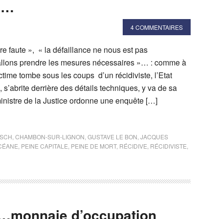
e…
4 COMMENTAIRES
re faute », « la défaillance ne nous est pas
allons prendre les mesures nécessaires »… : comme à
ctime tombe sous les coups d’un récidiviste, l’Etat
 s’abrite derrière des détails techniques, y va de sa
ministre de la Justice ordonne une enquête […]
ISCH
,
CHAMBON-SUR-LIGNON
,
GUSTAVE LE BON
,
JACQUES
CÉANE
,
PEINE CAPITALE
,
PEINE DE MORT
,
RÉCIDIVE
,
RÉCIDIVISTE
,
 »…monnaie d’occupation