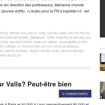
ine (en direction des professeurs), Marianne (monde
(jeunes actifs). »L’enjeu pour le FN s’inquiète-t-il, est
UDACE
,
BRUNO GOLLNISCH
,
CARL GUSTAV JUNG
,
COLLECTIFS FN
,
VES
,
EDMUND BURKE
,
EMMANUEL TODD
,
EUROPE DE BRUXELLES
,
E BON
,
JACQUES SAPIR
,
JEAN-LUC GRÉAU
,
JEAN-MARIE LE PEN
,
AD LORENZ
,
LA TOUR DU PIN
,
LE PLAY
,
LOUIS DE BONALD
,
EL ORDRE MONDIAL
,
PÉGUY
,
PIERRE-NOËL GIRAUD
,
RACINE
,
ORIX
,
VEUILLOT
 Valls? Peut-être bien
2 COMMENTAIRES
ts à Paris et 40 000 à Lyon (respectivement 80 000 et