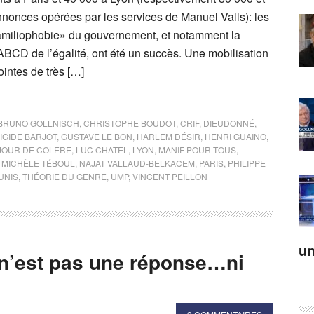
nnonces opérées par les services de Manuel Valls): les
«familiophobie» du gouvernement, et notamment la
’ABCD de l’égalité, ont été un succès. Une mobilisation
ointes de très […]
BRUNO GOLLNISCH
,
CHRISTOPHE BOUDOT
,
CRIF
,
DIEUDONNÉ
,
IGIDE BARJOT
,
GUSTAVE LE BON
,
HARLEM DÉSIR
,
HENRI GUAINO
,
JOUR DE COLÈRE
,
LUC CHATEL
,
LYON
,
MANIF POUR TOUS
,
,
MICHÈLE TÉBOUL
,
NAJAT VALLAUD-BELKACEM
,
PARIS
,
PHILIPPE
UNIS
,
THÉORIE DU GENRE
,
UMP
,
VINCENT PEILLON
un
 n’est pas une réponse…ni