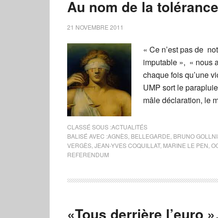
Au nom de la toléranc
21 NOVEMBRE 2011
« Ce n’est pas de not
imputable », « nous 
chaque fois qu’une vi
UMP sort le parapluie,
mâle déclaration, le 
CLASSÉ SOUS :
ACTUALITÉS
BALISÉ AVEC :
AGNÈS
,
BELLEGARDE
,
BRUNO GOLLN
VERGÈS
,
JEAN-YVES COQUILLAT
,
MARINE LE PEN
,
O
REFERENDUM
«Tous derrière l’euro