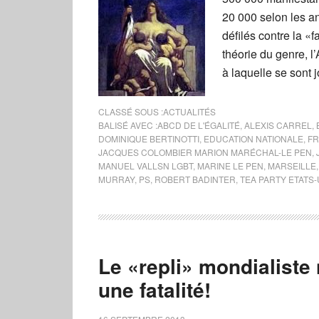
20 000 selon les a
défilés contre la 
théorie du genre, l
à laquelle se sont j
CLASSÉ SOUS :
ACTUALITÉS
BALISÉ AVEC :
ABCD DE L'ÉGALITÉ
,
ALEXIS CARREL
,
DOMINIQUE BERTINOTTI
,
EDUCATION NATIONALE
,
FR
JACQUES COLOMBIER MARION MARÉCHAL-LE PEN
,
MANUEL VALLSN LGBT
,
MARINE LE PEN
,
MARSEILLE
MURRAY
,
PS
,
ROBERT BADINTER
,
TEA PARTY ETATS-
Le «repli» mondialiste
une fatalité!