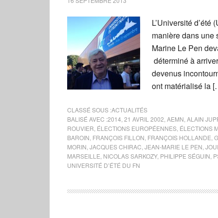
16 SEPTEMBRE 2013
L’Université d’été 
manière dans une s
Marine Le Pen dev
déterminé à arrive
devenus incontourn
ont matérialisé la [
CLASSÉ SOUS :
ACTUALITÉS
BALISÉ AVEC :
2014
,
21 AVRIL 2002
,
AEMN
,
ALAIN JUP
ROUVIER
,
ÉLECTIONS EUROPÉENNES
,
ÉLECTIONS 
BAROIN
,
FRANÇOIS FILLON
,
FRANÇOIS HOLLANDE
,
G
MORIN
,
JACQUES CHIRAC
,
JEAN-MARIE LE PEN
,
JOU
MARSEILLE
,
NICOLAS SARKOZY
,
PHILIPPE SÉGUIN
,
P
UNIVERSITÉ D’ÉTÉ DU FN