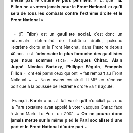
n’était pas le critère le plus pertinent
». Et que
M.
Fillon ne « votera jamais pour le Front National et qu’il
sera de tous les combats contre l’extrême droite et le
Front National ».
« (F. Fillon) est un
gaulliste social,
c’est donc un
adversaire déterminé de l’extrême droite, puisque
l’extrême droite et le Front National, dans l’histoire depuis
40 ans, est
l’adversaire le plus farouche des gaullistes
que nous sommes
(sic)».
«Jacques Chirac, Alain
Juppé, Nicolas Sarkozy, Philippe Séguin, François
Fillon
» ont été parmi ceux qui ont « fait rempart au Front
National ». « Nous avons construit l’UMP en réponse
politique à la poussée de l’extrême droite »a-t-il ajouté.
François Baroin a aussi fait valoir qu’il n’oubliait pas que
la Parti socialiste avait appelé à voter Jacques Chirac face
à Jean-Marie Le Pen en 2002. «
On ne pourra donc
jamais mettre sur le même pied le Parti socialiste d’une
part et le Front National d’autre part
».