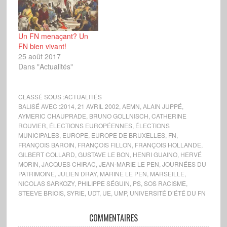
Un FN menaçant? Un
FN bien vivant!
25 août 2017
Dans "Actualités"
CLASSÉ SOUS :
ACTUALITÉS
BALISÉ AVEC :
2014
,
21 AVRIL 2002
,
AEMN
,
ALAIN JUPPÉ
,
AYMERIC CHAUPRADE
,
BRUNO GOLLNISCH
,
CATHERINE
ROUVIER
,
ÉLECTIONS EUROPÉENNES
,
ÉLECTIONS
MUNICIPALES
,
EUROPE
,
EUROPE DE BRUXELLES
,
FN
,
FRANÇOIS BAROIN
,
FRANÇOIS FILLON
,
FRANÇOIS HOLLANDE
,
GILBERT COLLARD
,
GUSTAVE LE BON
,
HENRI GUAINO
,
HERVÉ
MORIN
,
JACQUES CHIRAC
,
JEAN-MARIE LE PEN
,
JOURNÉES DU
PATRIMOINE
,
JULIEN DRAY
,
MARINE LE PEN
,
MARSEILLE
,
NICOLAS SARKOZY
,
PHILIPPE SÉGUIN
,
PS
,
SOS RACISME
,
STEEVE BRIOIS
,
SYRIE
,
UDT
,
UE
,
UMP
,
UNIVERSITÉ D’ÉTÉ DU FN
COMMENTAIRES