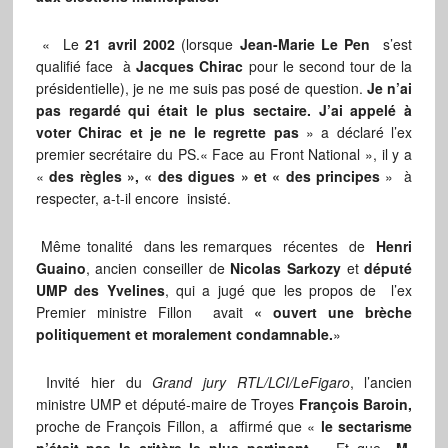
« Le
21 avril 2002
(lorsque
Jean-Marie Le Pen
s’est
qualifié face à
Jacques Chirac
pour le second tour de la
présidentielle), je ne me suis pas posé de question.
Je n’ai
pas regardé qui était le plus sectaire. J’ai appelé à
voter Chirac et je ne le regrette pas
» a déclaré l’ex
premier secrétaire du PS.« Face au Front National », il y a
«
des règles », « des digues » et « des principes
» à
respecter, a-t-il encore insisté.
Même tonalité dans les remarques récentes de
Henri
Guaino
, ancien conseiller de
Nicolas Sarkozy
et
député
UMP des Yvelines
, qui a jugé que les propos de l’ex
Premier ministre Fillon avait
« ouvert une brèche
politiquement et moralement condamnable.
»
Invité hier du
Grand jury RTL/LCI/LeFigaro
, l’ancien
ministre UMP et député-maire de Troyes
François Baroin,
proche de François Fillon, a affirmé que «
le sectarisme