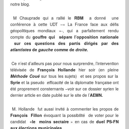
notre blog.
M Chauprade qui a rallié le
RBM
a donné une
conférence à cette UDT –« La France face aux défis
géopolitiques mondiaux »-, qui a parfaitement rendu
compte du
gouffre qui sépare l’opposition nationale
sur ces questions des partis dirigés par des
atlantistes
de
gauche
comme de
droite.
Ce n’est d’ailleurs pas pour nous surprendre, l’intervention
télévisée de
François Hollande
hier soir (en pleine
M
é
thode Coué
sur tous les sujets) et ses propos sur la
Syrie
et la pseudo
efficacité
de la diplomatie française ont
été proprement consternants –voir sur ce dossier syrien le
dernier article en date publié sur le site de l’
AEMN.
M. Hollande fut aussi invité à commenter les propos de
François Fillon
évoquant la possibilité de voter pour le
candidat
«le moins sectaire
» en cas de
duel PS-FN
aux élections municipales.