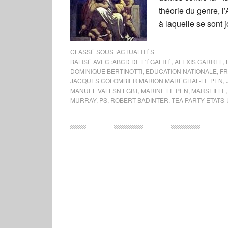
théorie du genre, l
à laquelle se sont j
CLASSÉ SOUS :
ACTUALITÉS
BALISÉ AVEC :
ABCD DE L'ÉGALITÉ
,
ALEXIS CARREL
,
DOMINIQUE BERTINOTTI
,
EDUCATION NATIONALE
,
FR
JACQUES COLOMBIER MARION MARÉCHAL-LE PEN
,
MANUEL VALLSN LGBT
,
MARINE LE PEN
,
MARSEILLE
MURRAY
,
PS
,
ROBERT BADINTER
,
TEA PARTY ETATS-