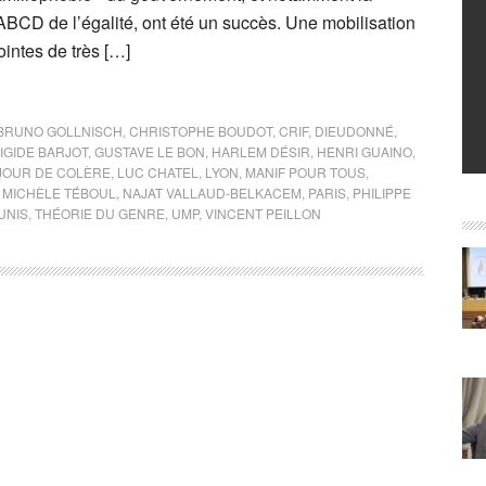
’ABCD de l’égalité, ont été un succès. Une mobilisation
ointes de très […]
BRUNO GOLLNISCH
,
CHRISTOPHE BOUDOT
,
CRIF
,
DIEUDONNÉ
,
IGIDE BARJOT
,
GUSTAVE LE BON
,
HARLEM DÉSIR
,
HENRI GUAINO
,
JOUR DE COLÈRE
,
LUC CHATEL
,
LYON
,
MANIF POUR TOUS
,
,
MICHÈLE TÉBOUL
,
NAJAT VALLAUD-BELKACEM
,
PARIS
,
PHILIPPE
UNIS
,
THÉORIE DU GENRE
,
UMP
,
VINCENT PEILLON