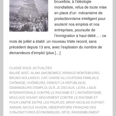
bruxellois, à l’idéologie
mondialiste, refus de toute mise
en place d’un mécanisme de
protectionnisme intelligent pour
soutenir nos emplois et nos
entreprises, poursuite de
l’immigration à haut débit… : ce
mois de juillet a établi un nouveau triste record, sans
précédent depuis 13 ans, avec l’explosion du nombre de
demandeurs d’emploi (plus […]
CLASSÉ SOUS :
ACTUALITÉS
BALISÉ AVEC :
ALAIN JAKUBOWICZ
,
ARNAUD MONTEBOURG
,
BRUNO GOLLNISCH
,
CAF
,
CAISSE ALLOCATIONS FAMILIALE
,
CHÔMAGE
,
CHÔMEURS
,
DEBOUT LA RÉPUBLIQUE
,
DEMANDEURS D'EMPLOI
,
DLR
,
JC DECAUX
,
LICRA
,
LIGUE
INTERNATIONALE CONTRE LE RACISME ET L'ANTISÉMITISME
,
MOULOUD AOUNIT
,
MOUVEMENT CONTRE LE RACISME ET
POUR L’AMITIÉ ENTRE LES PEUPLES
,
MRAP
,
NICOLAS DUPONT-
AIGNAN
,
NICOLE HUGON
,
OBSERVATOIRE FRANÇAIS DES
CONJONCTURES ÉCONOMIQUES
,
OFCE
,
RASSEMBLEMENT