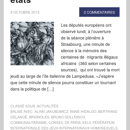
9 OCTOBRE 2013
2 COMMENTAIRES
Les députés européens ont
observé lundi, à l’ouverture
de la séance plénière à
Strasbourg, une minute de
silence à la mémoire des
centaines de migrants illégaux
africains (360 selon certaines
sources), qui ont trouvé la mort
jeudi au large de l’île italienne de Lampedusa. «J’espère
que cette minute de silence pourra constituer un tournant
dans la politique de […]
CLASSÉ SOUS :
ACTUALITÉS
BALISÉ AVEC :
ALAIN JAKUBOWICZ
,
ANNE HIDALGO
,
BERTRAND
DELANOË
,
BRIGNOLES
,
BRUNO GOLLNISCH
,
COMMUNAUTARISME
,
CONSEIL DE PARIS
,
EELV
,
FÉDÉRATION
INTERNATIONALE DES JEUX INTERNATIONAUX HOMOSEXUELS
,