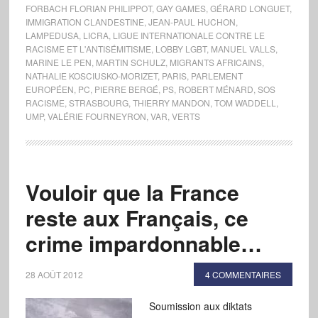
FORBACH FLORIAN PHILIPPOT
,
GAY GAMES
,
GÉRARD LONGUET
,
IMMIGRATION CLANDESTINE
,
JEAN-PAUL HUCHON
,
LAMPEDUSA
,
LICRA
,
LIGUE INTERNATIONALE CONTRE LE
RACISME ET L'ANTISÉMITISME
,
LOBBY LGBT
,
MANUEL VALLS
,
MARINE LE PEN
,
MARTIN SCHULZ
,
MIGRANTS AFRICAINS
,
NATHALIE KOSCIUSKO-MORIZET
,
PARIS
,
PARLEMENT
EUROPÉEN
,
PC
,
PIERRE BERGÉ
,
PS
,
ROBERT MÉNARD
,
SOS
RACISME
,
STRASBOURG
,
THIERRY MANDON
,
TOM WADDELL
,
UMP
,
VALÉRIE FOURNEYRON
,
VAR
,
VERTS
Vouloir que la France
reste aux Français, ce
crime impardonnable…
28 AOÛT 2012
4 COMMENTAIRES
Soumission aux diktats