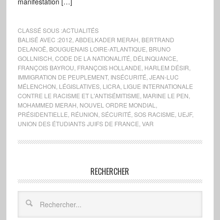
manifestation […]
CLASSÉ SOUS :
ACTUALITÉS
BALISÉ AVEC :
2012
,
ABDELKADER MERAH
,
BERTRAND
DELANOË
,
BOUGUENAIS LOIRE-ATLANTIQUE
,
BRUNO
GOLLNISCH
,
CODE DE LA NATIONALITÉ
,
DÉLINQUANCE
,
FRANÇOIS BAYROU
,
FRANÇOIS HOLLANDE
,
HARLEM DÉSIR
,
IMMIGRATION DE PEUPLEMENT
,
INSÉCURITÉ
,
JEAN-LUC
MÉLENCHON
,
LÉGISLATIVES
,
LICRA
,
LIGUE INTERNATIONALE
CONTRE LE RACISME ET L'ANTISÉMITISME
,
MARINE LE PEN
,
MOHAMMED MERAH
,
NOUVEL ORDRE MONDIAL
,
PRÉSIDENTIELLE
,
RÉUNION
,
SÉCURITÉ
,
SOS RACISME
,
UEJF
,
UNION DES ÉTUDIANTS JUIFS DE FRANCE
,
VAR
RECHERCHER