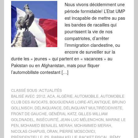
Nous vivons décidemment une
période formidable! L’Etat UMP
est incapable de mettre au pas
les bandes de racailles qui
pourrissent la vie de nos
compatriotes, d’arrêter
l’immigration clandestine, ou
encore de surveiller sur la
durée les « jeunes » qui partent en « vacances » au
Pakistan ou en Afghanistan, mais pour fliquer
l’automobiliste contestant […]
CLASSÉ SOUS :
ACTUALITÉS
BALISÉ AVEC :
2012
,
ACA
,
ALGÉRIE
,
AUTOMOBILE
,
AUTOMOBILE
CLUB DES AVOCATS
,
BOUGUENAIS LOIRE-ATLANTIQUE
,
BRUNO
GOLLNISCH
,
DÉLINQUANCE
,
DÉLINQUANT MULTIRÉCIDIVISTE
,
FRONT DE GAUCHE
,
GÉNÉRAL KATZ
,
GILLES-WILLIAM
GOLDNADEL
,
INSÉCURITÉ
,
JEAN-LUC MÉLENCHON
,
MARINE LE
PEN
,
MOHAMED BENALEL MERAH
,
MOHAMMED MERAH
,
NICOLAS CHAPUIS
,
ORAN
,
PIERRE MOSCOVICI
,
PRÉSIDENTIELLE
,
PS
,
RABAH KELLIF
,
RACKET FISCAL
,
RÉMY