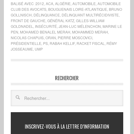
BALISÉ AVEC :
2012
,
ACA
,
ALGÉRIE
,
AUTOMOBILE
,
AUTOMOBILE
CLUB DES AVOCATS
,
BOUGUENAIS LOIRE-ATLANTIQUE
,
BRUNO
GOLLNISCH
,
DÉLINQUANCE
,
DÉLINQUANT MULTIRÉCIDIVISTE
,
FRONT DE GAUCHE
,
GÉNÉRAL KATZ
,
GILLES-WILLIAM
GOLDNADEL
,
INSÉCURITÉ
,
JEAN-LUC MÉLENCHON
,
MARINE LE
PEN
,
MOHAMED BENALEL MERAH
,
MOHAMMED MERAH
,
NICOLAS CHAPUIS
,
ORAN
,
PIERRE MOSCOVICI
,
PRÉSIDENTIELLE
,
PS
,
RABAH KELLIF
,
RACKET FISCAL
,
RÉMY
JOSSEAUME
,
UMP
RECHERCHER
INSCRIVEZ-VOUS À LA LETTRE D’INFORMATION