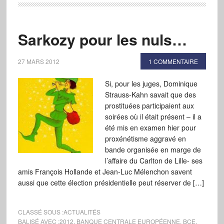
Sarkozy pour les nuls…
27 MARS 2012
1 COMMENTAIRE
Si, pour les juges, Dominique
Strauss-Kahn savait que des
prostituées participaient aux
soirées où il était présent – il a
été mis en examen hier pour
proxénétisme aggravé en
bande organisée en marge de
l’affaire du Carlton de Lille- ses
amis François Hollande et Jean-Luc Mélenchon savent
aussi que cette élection présidentielle peut réserver de […]
CLASSÉ SOUS :
ACTUALITÉS
BALISÉ AVEC :
2012
,
BANQUE CENTRALE EUROPÉENNE
,
BCE
,