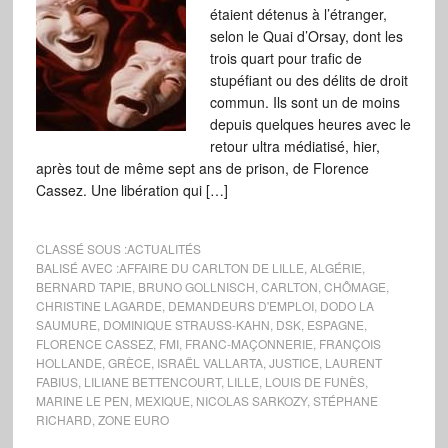
étaient détenus à l’étranger,
selon le Quai d’Orsay, dont les
trois quart pour trafic de
stupéfiant ou des délits de droit
commun. Ils sont un de moins
depuis quelques heures avec le
retour ultra médiatisé, hier,
après tout de même sept ans de prison, de Florence
Cassez. Une libération qui […]
CLASSÉ SOUS :
ACTUALITÉS
BALISÉ AVEC :
AFFAIRE DU CARLTON DE LILLE
,
ALGÉRIE
,
BERNARD TAPIE
,
BRUNO GOLLNISCH
,
CARLTON
,
CHÔMAGE
,
CHRISTINE LAGARDE
,
DEMANDEURS D'EMPLOI
,
DODO LA
SAUMURE
,
DOMINIQUE STRAUSS-KAHN
,
DSK
,
ESPAGNE
,
FLORENCE CASSEZ
,
FMI
,
FRANC-MAÇONNERIE
,
FRANÇOIS
HOLLANDE
,
GRÈCE
,
ISRAËL VALLARTA
,
JUSTICE
,
LAURENT
FABIUS
,
LILIANE BETTENCOURT
,
LILLE
,
LOUIS DE FUNÈS
,
MARINE LE PEN
,
MEXIQUE
,
NICOLAS SARKOZY
,
STÉPHANE
RICHARD
,
ZONE EURO