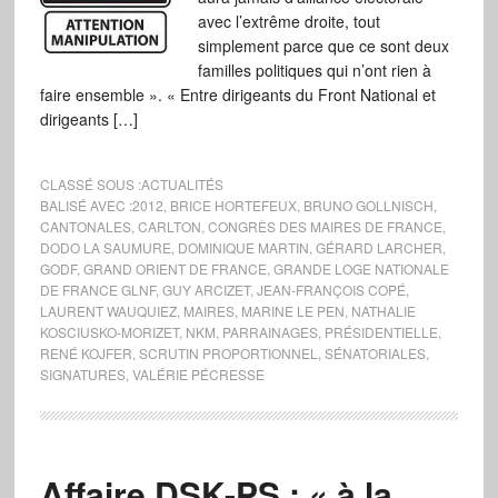
avec l’extrême droite, tout
simplement parce que ce sont deux
familles politiques qui n’ont rien à
faire ensemble ». « Entre dirigeants du Front National et
dirigeants […]
CLASSÉ SOUS :
ACTUALITÉS
BALISÉ AVEC :
2012
,
BRICE HORTEFEUX
,
BRUNO GOLLNISCH
,
CANTONALES
,
CARLTON
,
CONGRÈS DES MAIRES DE FRANCE
,
DODO LA SAUMURE
,
DOMINIQUE MARTIN
,
GÉRARD LARCHER
,
GODF
,
GRAND ORIENT DE FRANCE
,
GRANDE LOGE NATIONALE
DE FRANCE GLNF
,
GUY ARCIZET
,
JEAN-FRANÇOIS COPÉ
,
LAURENT WAUQUIEZ
,
MAIRES
,
MARINE LE PEN
,
NATHALIE
KOSCIUSKO-MORIZET
,
NKM
,
PARRAINAGES
,
PRÉSIDENTIELLE
,
RENÉ KOJFER
,
SCRUTIN PROPORTIONNEL
,
SÉNATORIALES
,
SIGNATURES
,
VALÉRIE PÉCRESSE
Affaire DSK-PS : « à la