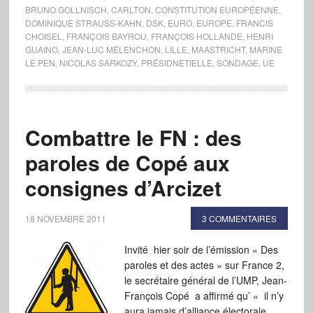
BRUNO GOLLNISCH
,
CARLTON
,
CONSTITUTION EUROPÉENNE
,
DOMINIQUE STRAUSS-KAHN
,
DSK
,
EURO
,
EUROPE
,
FRANCIS
CHOISEL
,
FRANÇOIS BAYROU
,
FRANÇOIS HOLLANDE
,
HENRI
GUAINO
,
JEAN-LUC MÉLENCHON
,
LILLE
,
MAASTRICHT
,
MARINE
LE PEN
,
NICOLAS SARKOZY
,
PRÉSIDNETIELLE
,
SONDAGE
,
UE
Combattre le FN : des
paroles de Copé aux
consignes d’Arcizet
18 NOVEMBRE 2011
3 COMMENTAIRES
Invité hier soir de l’émission « Des
paroles et des actes » sur France 2,
le secrétaire général de l’UMP, Jean-
François Copé a affirmé qu’ « il n’y
aura jamais d’alliance électorale