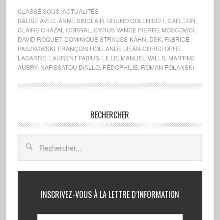
CLASSÉ SOUS :
ACTUALITÉS
BALISÉ AVEC :
ANNE SINCLAIR
,
BRUNO GOLLNISCH
,
CARLTON
,
CLAIRE CHAZAL CORRAL
,
CYRUS VANCE PIERRE MOSCOVICI
,
DAVID ROQUET
,
DOMINIQUE STRAUSS-KAHN
,
DSK
,
FABRICE
PASZKOWSKI
,
FRANÇOIS HOLLANDE
,
JEAN-CHRISTOPHE
LAGARDE
,
LAURENT FABIUS
,
LILLE
,
MANUEL VALLS
,
MARTINE
AUBRY
,
NAFISSATOU DIALLO
,
PÉDOPHILIE
,
ROMAN POLANSKI
RECHERCHER
INSCRIVEZ-VOUS À LA LETTRE D’INFORMATION