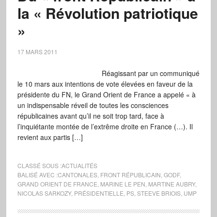
la « Révolution patriotique
»
17 MARS 2011
Réagissant par un communiqué
le 10 mars aux intentions de vote élevées en faveur de la
présidente du FN, le Grand Orient de France a appelé « à
un indispensable réveil de toutes les consciences
républicaines avant qu’il ne soit trop tard, face à
l’inquiétante montée de l’extrême droite en France (…). Il
revient aux partis […]
CLASSÉ SOUS :
ACTUALITÉS
BALISÉ AVEC :
CANTONALES
,
FRONT RÉPUBLICAIN
,
GODF
,
GRAND ORIENT DE FRANCE
,
MARINE LE PEN
,
MARTINE AUBRY
,
NICOLAS SARKOZY
,
PRÉSIDENTIELLE
,
PS
,
STEEVE BRIOIS
,
UMP