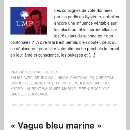
Les consignes de vote données
par les partis du Système, ont-elles
encore une influence véritable sur
les électeurs et influeront-elles sur
les résultats du second tour des
cantonales ? A dire vrai il est permis d’en douter, ceux qui
se déplaceront pour aller voter dimanche prochain le feront
en leur âme et conscience, les oukases et […]
CLASSÉ SOUS :
ACTUALITÉS
BALISÉ AVEC :
BRUNO GOLLNISCH
,
CANTONALES
,
CHRISTIAN
VANNESTE
,
ETIENE PINTE
,
FRONT RÉPUBLICAIN
,
JACQUES
MYARD
,
LAURENT WAUQUIEZ
,
MARINE LE PEN
,
ROSELYNE
BACHELOT
,
SONDAGE
« Vague bleu marine »