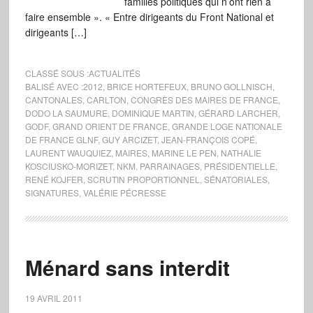
familles politiques qui n’ont rien à
faire ensemble ». « Entre dirigeants du Front National et
dirigeants […]
CLASSÉ SOUS :
ACTUALITÉS
BALISÉ AVEC :
2012
,
BRICE HORTEFEUX
,
BRUNO GOLLNISCH
,
CANTONALES
,
CARLTON
,
CONGRÈS DES MAIRES DE FRANCE
,
DODO LA SAUMURE
,
DOMINIQUE MARTIN
,
GÉRARD LARCHER
,
GODF
,
GRAND ORIENT DE FRANCE
,
GRANDE LOGE NATIONALE
DE FRANCE GLNF
,
GUY ARCIZET
,
JEAN-FRANÇOIS COPÉ
,
LAURENT WAUQUIEZ
,
MAIRES
,
MARINE LE PEN
,
NATHALIE
KOSCIUSKO-MORIZET
,
NKM
,
PARRAINAGES
,
PRÉSIDENTIELLE
,
RENÉ KOJFER
,
SCRUTIN PROPORTIONNEL
,
SÉNATORIALES
,
SIGNATURES
,
VALÉRIE PÉCRESSE
Ménard sans interdit
19 AVRIL 2011