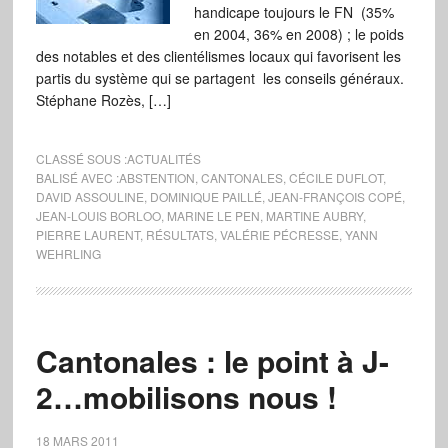
handicape toujours le FN (35%
en 2004, 36% en 2008) ; le poids
des notables et des clientélismes locaux qui favorisent les
partis du système qui se partagent les conseils généraux.
Stéphane Rozès, […]
CLASSÉ SOUS :
ACTUALITÉS
BALISÉ AVEC :
ABSTENTION
,
CANTONALES
,
CÉCILE DUFLOT
,
DAVID ASSOULINE
,
DOMINIQUE PAILLÉ
,
JEAN-FRANÇOIS COPÉ
,
JEAN-LOUIS BORLOO
,
MARINE LE PEN
,
MARTINE AUBRY
,
PIERRE LAURENT
,
RÉSULTATS
,
VALÉRIE PÉCRESSE
,
YANN
WEHRLING
Cantonales : le point à J-
2…mobilisons nous !
18 MARS 2011