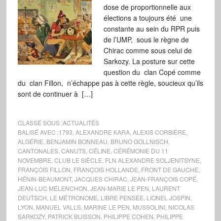
dose de proportionnelle aux
élections a toujours été une
constante au sein du RPR puis
de l’UMP, sous le règne de
Chirac comme sous celui de
Sarkozy. La posture sur cette
question du clan Copé comme
du clan Fillon, n’échappe pas à cette règle, soucieux qu’ils
sont de continuer à […]
CLASSÉ SOUS :
ACTUALITÉS
BALISÉ AVEC :
1793
,
ALEXANDRE KARA
,
ALEXIS CORBIÈRE
,
ALGÉRIE
,
BENJAMIN BONNEAU
,
BRUNO GOLLNISCH
,
CANTONALES
,
CANUTS
,
CÉLINE
,
CÉRÉMONIE DU 11
NOVEMBRE
,
CLUB LE SIÈCLE
,
FLN ALEXANDRE SOLJENITSYNE
,
FRANÇOIS FILLON
,
FRANÇOIS HOLLANDE
,
FRONT DE GAUCHE
,
HÉNIN-BEAUMONT
,
JACQUES CHIRAC
,
JEAN-FRANÇOIS COPÉ
,
JEAN-LUC MÉLENCHON
,
JEAN-MARIE LE PEN
,
LAURENT
DEUTSCH
,
LE MÉTRONOME
,
LIBRE PENSÉE
,
LIONEL JOSPIN
,
LYON
,
MANUEL VALLS
,
MARINE LE PEN
,
MUSSOLINI
,
NICOLAS
SARKOZY
,
PATRICK BUISSON
,
PHILIPPE COHEN
,
PHILIPPE