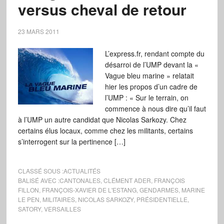
versus cheval de retour
23 MARS 2011
L’express.fr, rendant compte du
désarroi de l’UMP devant la «
Vague bleu marine » relatait
hier les propos d’un cadre de
l’UMP : « Sur le terrain, on
commence à nous dire qu’il faut
à l’UMP un autre candidat que Nicolas Sarkozy. Chez
certains élus locaux, comme chez les militants, certains
s’interrogent sur la pertinence […]
CLASSÉ SOUS :
ACTUALITÉS
BALISÉ AVEC :
CANTONALES
,
CLÉMENT ADER
,
FRANÇOIS
FILLON
,
FRANÇOIS-XAVIER DE L'ESTANG
,
GENDARMES
,
MARINE
LE PEN
,
MILITAIRES
,
NICOLAS SARKOZY
,
PRÉSIDENTIELLE
,
SATORY
,
VERSAILLES