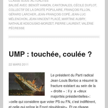
CLASSÉ SOUS :
ACTUALITÉS
BALISÉ AVEC :
BENOÎT HAMON
,
CANTONALES
,
CÉCILE DUFLOT
,
COLLECTIF DE LA DROITE POPULAIRE
,
FRANÇOIS FILLON
,
GÉRARD LARCHER
,
JEAN-FRANÇOIS COPÉ
,
JEAN-LUC
MÉLENCHON
,
JEAN-VINCENT PLACÉ
,
MARTINE AUBRY
,
NATHALIE KOSCIUSKO-MORIZET
,
PIERRE LAURENT
,
VALÉRIE
PÉCRESSE
UMP : touchée, coulée ?
22 MARS 2011
Le président du Parti radical
Jean-Louis Borloo a résumé la
fracture existant au sein de la
« droite » : il y a «deux
majorités présidentielles»:
«celle qui considère que voter PS ou FN, c’est indifférent,
et celle qui prône le Front républicain». Et ce clivage