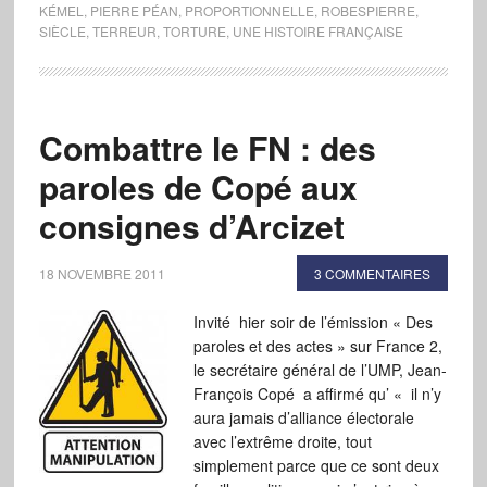
KÉMEL
,
PIERRE PÉAN
,
PROPORTIONNELLE
,
ROBESPIERRE
,
SIÈCLE
,
TERREUR
,
TORTURE
,
UNE HISTOIRE FRANÇAISE
Combattre le FN : des
paroles de Copé aux
consignes d’Arcizet
18 NOVEMBRE 2011
3 COMMENTAIRES
Invité hier soir de l’émission « Des
paroles et des actes » sur France 2,
le secrétaire général de l’UMP, Jean-
François Copé a affirmé qu’ « il n’y
aura jamais d’alliance électorale
avec l’extrême droite, tout
simplement parce que ce sont deux