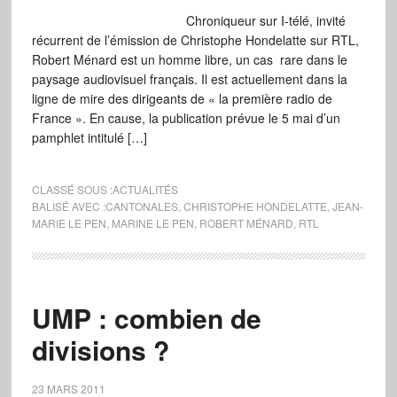
Chroniqueur sur I-télé, invité
récurrent de l’émission de Christophe Hondelatte sur RTL,
Robert Ménard est un homme libre, un cas rare dans le
paysage audiovisuel français. Il est actuellement dans la
ligne de mire des dirigeants de « la première radio de
France ». En cause, la publication prévue le 5 mai d’un
pamphlet intitulé […]
CLASSÉ SOUS :
ACTUALITÉS
BALISÉ AVEC :
CANTONALES
,
CHRISTOPHE HONDELATTE
,
JEAN-
MARIE LE PEN
,
MARINE LE PEN
,
ROBERT MÉNARD
,
RTL
UMP : combien de
divisions ?
23 MARS 2011