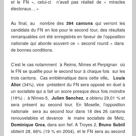
et le FN », celui-ci n’avait pas réalisé de « miracles
électoraux… »
Au final, au nombre des
394 cantons
qui verront les
candidats du FN en lice pour le second tour, des résultats
remarquables ont été enregistrés en faveur de l’opposition
nationale qui aborde souvent ce « second round » dans
de bonnes conditions.
C’est le cas notamment à Reims, Nîmes et Perpignan où
le FN se qualifie pour le second tour à chaque fois sur les
trois cantons. Cas emblématique dans cette ville
, Louis
Aliot
(34%), vice -président du FN sera opposé en duel à
un socialiste qui a fait un score presque deux fois moindre
(18%) ; à Nîmes-5,
Julien Sanchez
, a obtenu 29,01 % et
sera présent au second tour. En Moselle, l’opposition
nationale sera au second tour dans 18 des 26 cantons
renouvelables et devance le maire socialiste de Metz,
Dominique Gros
, dans son fief. A Troyes 2,
Bruno Subtil
obtient 28, 66% (19 % en 2004), et le FN sera au second