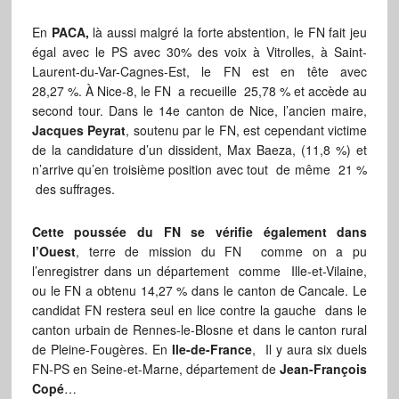
En
PACA,
là aussi malgré la forte abstention, le FN fait jeu
égal avec le PS avec 30% des voix à Vitrolles, à Saint-
Laurent-du-Var-Cagnes-Est, le FN est en tête avec
28,27 %. À Nice-8, le FN a recueille 25,78 % et accède au
second tour. Dans le 14e canton de Nice, l’ancien maire,
Jacques Peyrat
, soutenu par le FN, est cependant victime
de la candidature d’un dissident, Max Baeza, (11,8 %) et
n’arrive qu’en troisième position avec tout de même 21 %
des suffrages.
Cette poussée du FN se vérifie également dans
l’Ouest
, terre de mission du FN comme on a pu
l’enregistrer dans un département comme Ille-et-Vilaine,
ou le FN a obtenu 14,27 % dans le canton de Cancale. Le
candidat FN restera seul en lice contre la gauche dans le
canton urbain de Rennes-le-Blosne et dans le canton rural
de Pleine-Fougères. En
Ile-de-France
, Il y aura six duels
FN-PS en Seine-et-Marne, département de
Jean-François
Copé
…