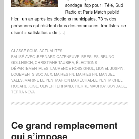
sondage Ifop pour i Télé, Sud
Radio et Paris Match publié
hier, un an après les élections municipales, 73 % des
personnes qui résident dans des communes frontistes se
disent « satisfaites » de […]
CLASSÉ SOUS :
ACTUALITÉS
BALISÉ AVEC :
BERNARD CAZENEUVE
,
BRESLES
,
BRUNO
GOLLNISCH
,
CHRISTIANE TAUBIRA
,
ÉLECTIONS
DÉPARTEMENTALES
,
LAURENCE ROSSIGNOL
,
LIONEL JOSPIN
,
LOGEMENTS SOCIAUX
,
MAIRES FN
,
MAIRIES FN
,
MANUEL
VALLS
,
MARINE LE PEN
,
MARION MARÉCHAL-LE PEN
,
MICHEL
ROCARD
,
OISE
,
OLIVER FERRAND
,
PIERRE MAUROY
,
SONDAGE
,
TERRA NOVA
Ce grand remplacement
qui s’impose