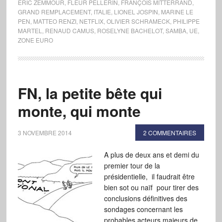
ERIC ZEMMOUR
,
FLEUR PELLERIN
,
FRANÇOIS MITTERRAND
,
GRAND REMPLACEMENT
,
ITALIE
,
LIONEL JOSPIN
,
MARINE LE
PEN
,
MATTEO RENZI
,
NETFLIX
,
OLIVIER SCHRAMECK
,
PHILIPPE
MARTEL
,
RENAUD CAMUS
,
ROSELYNE BACHELOT
,
SAMBA
,
UE
,
ZONE EURO
FN, la petite bête qui
monte, qui monte
3 NOVEMBRE 2014
2 COMMENTAIRES
A plus de deux ans et demi du
premier tour de la
présidentielle, il faudrait être
bien sot ou naïf pour tirer des
conclusions définitives des
sondages concernant les
probables acteurs majeurs de