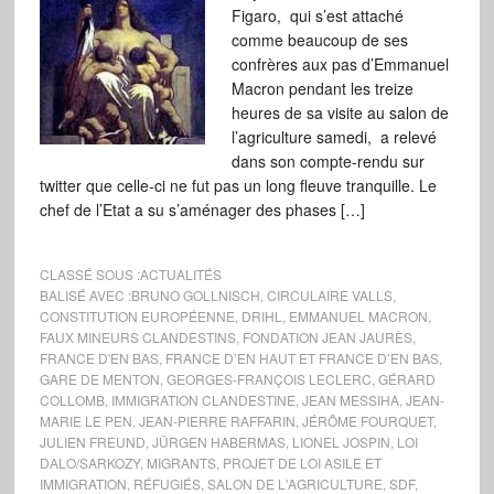
Figaro, qui s’est attaché
comme beaucoup de ses
confrères aux pas d’Emmanuel
Macron pendant les treize
heures de sa visite au salon de
l’agriculture samedi, a relevé
dans son compte-rendu sur
twitter que celle-ci ne fut pas un long fleuve tranquille. Le
chef de l’Etat a su s’aménager des phases […]
CLASSÉ SOUS :
ACTUALITÉS
BALISÉ AVEC :
BRUNO GOLLNISCH
,
CIRCULAIRE VALLS
,
CONSTITUTION EUROPÉENNE
,
DRIHL
,
EMMANUEL MACRON
,
FAUX MINEURS CLANDESTINS
,
FONDATION JEAN JAURÈS
,
FRANCE D'EN BAS
,
FRANCE D’EN HAUT ET FRANCE D’EN BAS
,
GARE DE MENTON
,
GEORGES-FRANÇOIS LECLERC
,
GÉRARD
COLLOMB
,
IMMIGRATION CLANDESTINE
,
JEAN MESSIHA
,
JEAN-
MARIE LE PEN
,
JEAN-PIERRE RAFFARIN
,
JÉRÔME FOURQUET
,
JULIEN FREUND
,
JÜRGEN HABERMAS
,
LIONEL JOSPIN
,
LOI
DALO/SARKOZY
,
MIGRANTS
,
PROJET DE LOI ASILE ET
IMMIGRATION
,
RÉFUGIÉS
,
SALON DE L'AGRICULTURE
,
SDF
,