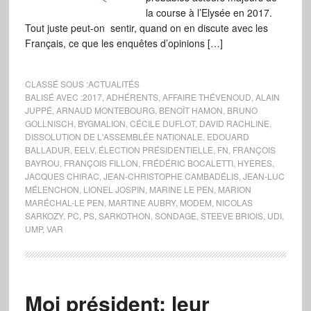
la course à l’Elysée en 2017.
Tout juste peut-on sentir, quand on en discute avec les
Français, ce que les enquêtes d’opinions […]
CLASSÉ SOUS :
ACTUALITÉS
BALISÉ AVEC :
2017
,
ADHÉRENTS
,
AFFAIRE THÉVENOUD
,
ALAIN
JUPPÉ
,
ARNAUD MONTEBOURG
,
BENOÎT HAMON
,
BRUNO
GOLLNISCH
,
BYGMALION
,
CÉCILE DUFLOT
,
DAVID RACHLINE
,
DISSOLUTION DE L'ASSEMBLÉE NATIONALE
,
EDOUARD
BALLADUR
,
EELV
,
ÉLECTION PRÉSIDENTIELLE
,
FN
,
FRANÇOIS
BAYROU
,
FRANÇOIS FILLON
,
FRÉDÉRIC BOCALETTI
,
HYÈRES
,
JACQUES CHIRAC
,
JEAN-CHRISTOPHE CAMBADÉLIS
,
JEAN-LUC
MÉLENCHON
,
LIONEL JOSPIN
,
MARINE LE PEN
,
MARION
MARÉCHAL-LE PEN
,
MARTINE AUBRY
,
MODEM
,
NICOLAS
SARKOZY
,
PC
,
PS
,
SARKOTHON
,
SONDAGE
,
STEEVE BRIOIS
,
UDI
,
UMP
,
VAR
Moi président: leur