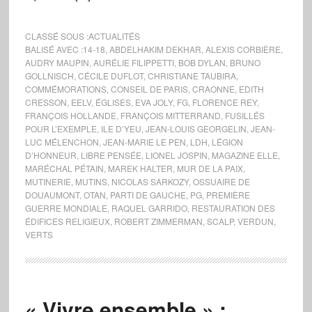
CLASSÉ SOUS :
ACTUALITÉS
BALISÉ AVEC :
14-18
,
ABDELHAKIM DEKHAR
,
ALEXIS CORBIÈRE
,
AUDRY MAUPIN
,
AURÉLIE FILIPPETTI
,
BOB DYLAN
,
BRUNO
GOLLNISCH
,
CÉCILE DUFLOT
,
CHRISTIANE TAUBIRA
,
COMMÉMORATIONS
,
CONSEIL DE PARIS
,
CRAONNE
,
EDITH
CRESSON
,
EELV
,
ÉGLISES
,
EVA JOLY
,
FG
,
FLORENCE REY
,
FRANÇOIS HOLLANDE
,
FRANÇOIS MITTERRAND
,
FUSILLÉS
POUR L’EXEMPLE
,
ILE D’YEU
,
JEAN-LOUIS GEORGELIN
,
JEAN-
LUC MÉLENCHON
,
JEAN-MARIE LE PEN
,
LDH
,
LÉGION
D’HONNEUR
,
LIBRE PENSÉE
,
LIONEL JOSPIN
,
MAGAZINE ELLE
,
MARÉCHAL PÉTAIN
,
MAREK HALTER
,
MUR DE LA PAIX
,
MUTINERIE
,
MUTINS
,
NICOLAS SARKOZY
,
OSSUAIRE DE
DOUAUMONT
,
OTAN
,
PARTI DE GAUCHE
,
PG
,
PREMIÈRE
GUERRE MONDIALE
,
RAQUEL GARRIDO
,
RESTAURATION DES
ÉDIFICES RELIGIEUX
,
ROBERT ZIMMERMAN
,
SCALP
,
VERDUN
,
VERTS
« Vivre ensemble » :