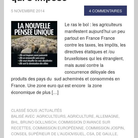
5 NOVEMBRE 2014
4 COMMENTAIRES
Le ras le bol : les agriculteurs
manifestent aujourd’hui un peu
partout en France France
contre les taxes, les impôts, les
directives étatiques et /ou
bruxelloises qui les étranglent,
mais aussi contre la
concurrence déloyale des
produits des pays du sud acheminés et consommés en
France. Une zone euro qui est encore la zone
économique de plus […]
CLASSÉ SOUS :
ACTUALITÉS
BALISÉ AVEC :
AGRICULTEURS
,
AGRICULTURE
,
ALLEMAGNE
,
BHL
,
BRUNO GOLLNISCH
,
COMMISSION D’AVANCE SUR
RECETTES
,
COMMISSION EUROPÉENNE
,
COMMISSION JOSPIN
,
CONSEIL SUPÉRIEUR DE L'AUDIOVISUEL
,
CSA
,
DE GAULLE
,