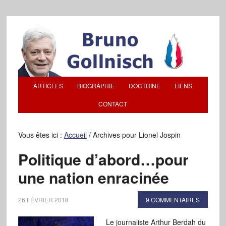
ARTICLES
BIOGRAPHIE
DOCTRINE
LIENS
CONTACT
Vous êtes ici :
Accueil
/
Archives pour Lionel Jospin
Politique d’abord…pour
une nation enracinée
26 FÉVRIER 2018
9 COMMENTAIRES
Le journaliste Arthur Berdah du