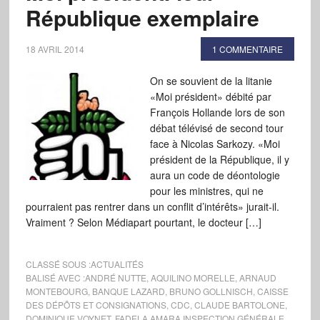
République exemplaire
18 AVRIL 2014
1 COMMENTAIRE
On se souvient de la litanie
«Moi président» débité par
François Hollande lors de son
débat télévisé de second tour
face à Nicolas Sarkozy. «Moi
président de la République, il y
aura un code de déontologie
pour les ministres, qui ne
pourraient pas rentrer dans un conflit d’intérêts» jurait-il.
Vraiment ? Selon Médiapart pourtant, le docteur […]
CLASSÉ SOUS :
ACTUALITÉS
BALISÉ AVEC :
ANDRÉ NUTTE
,
AQUILINO MORELLE
,
ARNAUD
MONTEBOURG
,
BANQUE LAZARD
,
BRUNO GOLLNISCH
,
CAISSE
DES DÉPÔTS ET CONSIGNATIONS
,
CDC
,
CLAUDE BARTOLONE
,
DOMINIQUE VOYNET
,
FADELA AMARA INSPECTION GÉNÉRALE