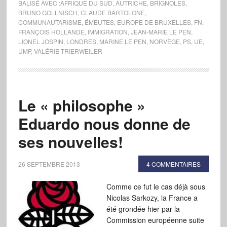
BALISÉ AVEC :
AFRIQUE DU SUD
,
AUTRICHE
,
BRIGNOLES
,
BRUNO GOLLNISCH
,
CLAUDE BARTOLONE
,
COMMUNAUTARISME
,
ÉMEUTES
,
EUROPE DE BRUXELLES
,
FN
,
FRANÇOIS HOLLANDE
,
IMMIGRATION
,
JEAN-MARIE LE PEN
,
LIONEL JOSPIN
,
LONDRES
,
MARINE LE PEN
,
NORVÈGE
,
PS
,
UE
,
UMP
,
VALÉRIE TRIERWEILER
Le « philosophe »
Eduardo nous donne de
ses nouvelles!
26 SEPTEMBRE 2013
4 COMMENTAIRES
Comme ce fut le cas déjà sous
Nicolas Sarkozy, la France a
été grondée hier par la
Commission européenne suite