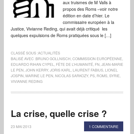
aux truismes de M Valls à
propos des Roms –voir notre
édition en date d’hier. Le
commissaire européen à la
Justice, Vivianne Reding, qui avait déjà critiqué les
quelques expulsions de Roms pratiquées sous le […]
CLASSÉ SOUS :
ACTUALITÉS
BALISÉ AVEC :
BRUNO GOLLNISCH
,
COMMISSION EUROPÉENNE
,
EDUARDO RIHAN CYPEL
,
FÊTE DE L’HUMANITÉ
,
FN
,
JEAN-MARIE
LE PEN
,
JOHN KERRY
,
JORIS KARL
,
LAURENT FABIUS
,
LIONEL
JOSPIN
,
MARINE LE PEN
,
NICOLAS SARKOZY
,
PS
,
ROMS
,
SYRIE
,
VIVIANNE REDING
La crise, quelle crise ?
23 MAI 2013
1 COMMENTAIRE