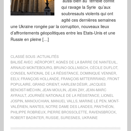
aussi bien au terrible conflit
qui ravage la Syrie qu’aux
soubresauts violents qui ont
agité ces dernières semaines
une Ukraine rongée par la corruption, nouveaux lieux
d’affrontements géopolitiques entre les Etats-Unis et une
Russie en pleine […]
CLASSÉ SOUS :
ACTUALITÉS
BALISÉ AVEC :
AÉROPORT
,
AGNÈS DE LA BARRE DE NANTEUIL
,
ARNAUD MONTEBOURG
,
BRUNO GOLLNISCH
,
CÉCILE DUFLOT
,
CONSEIL NATIONAL DE LA RÉSISTANCE
,
DOMINIQUE VENNER
,
EELV
,
FRANÇOIS HOLLANDE
,
FRANÇOIS MITTERRRAND
,
FRONT
POPULAIRE
,
GRAND ORIENT
,
HARLEM DÉSIR
,
JACQUES
BENOIST-MÉCHIN
,
JEAN MOULIN
,
JEAN ZAY
,
JEAN-MARC
AYRAULT
,
JOURNÉE NATIONALE DE LA RÉSISTANCE
,
LIONEL
JOSPIN
,
MANOUCHIAN
,
MANUEL VALLS
,
MARINE LE PEN
,
MONT-
VALÉRIEN
,
NANTES
,
NOTRE DAME DES LANDES
,
PANTHÉON
,
PHILIPPE ROBRIEUX
,
PIERRE BROSSOLETTE
,
RAVENSBRÜCK
,
ROBERT BADINTER
,
RUSSIE
,
SURESNES
,
UKRAINE