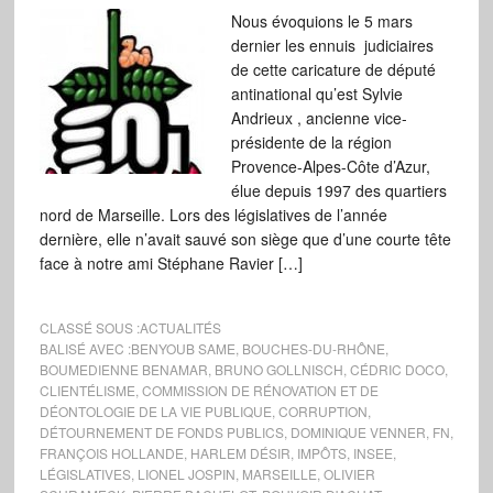
Nous évoquions le 5 mars
dernier les ennuis judiciaires
de cette caricature de député
antinational qu’est Sylvie
Andrieux , ancienne vice-
présidente de la région
Provence-Alpes-Côte d’Azur,
élue depuis 1997 des quartiers
nord de Marseille. Lors des législatives de l’année
dernière, elle n’avait sauvé son siège que d’une courte tête
face à notre ami Stéphane Ravier […]
CLASSÉ SOUS :
ACTUALITÉS
BALISÉ AVEC :
BENYOUB SAME
,
BOUCHES-DU-RHÔNE
,
BOUMEDIENNE BENAMAR
,
BRUNO GOLLNISCH
,
CÉDRIC DOCO
,
CLIENTÉLISME
,
COMMISSION DE RÉNOVATION ET DE
DÉONTOLOGIE DE LA VIE PUBLIQUE
,
CORRUPTION
,
DÉTOURNEMENT DE FONDS PUBLICS
,
DOMINIQUE VENNER
,
FN
,
FRANÇOIS HOLLANDE
,
HARLEM DÉSIR
,
IMPÔTS
,
INSEE
,
LÉGISLATIVES
,
LIONEL JOSPIN
,
MARSEILLE
,
OLIVIER