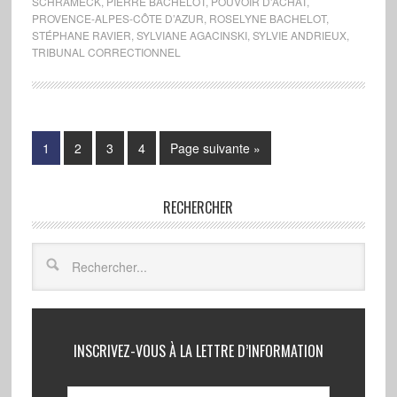
SCHRAMECK
,
PIERRE BACHELOT
,
POUVOIR D'ACHAT
,
PROVENCE-ALPES-CÔTE D’AZUR
,
ROSELYNE BACHELOT
,
STÉPHANE RAVIER
,
SYLVIANE AGACINSKI
,
SYLVIE ANDRIEUX
,
TRIBUNAL CORRECTIONNEL
1
2
3
4
Page suivante »
RECHERCHER
INSCRIVEZ-VOUS À LA LETTRE D’INFORMATION