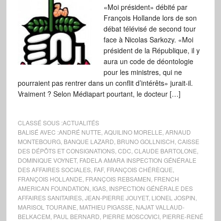
«Moi président» débité par
François Hollande lors de son
débat télévisé de second tour
face à Nicolas Sarkozy. «Moi
président de la République, il y
aura un code de déontologie
pour les ministres, qui ne
pourraient pas rentrer dans un conflit d’intérêts» jurait-il.
Vraiment ? Selon Médiapart pourtant, le docteur […]
CLASSÉ SOUS :
ACTUALITÉS
BALISÉ AVEC :
ANDRÉ NUTTE
,
AQUILINO MORELLE
,
ARNAUD
MONTEBOURG
,
BANQUE LAZARD
,
BRUNO GOLLNISCH
,
CAISSE
DES DÉPÔTS ET CONSIGNATIONS
,
CDC
,
CLAUDE BARTOLONE
,
DOMINIQUE VOYNET
,
FADELA AMARA INSPECTION GÉNÉRALE
DES AFFAIRES SOCIALES
,
FAF
,
FRANÇOIS CHÉRÈQUE
,
FRANÇOIS HOLLANDE
,
FRANÇOIS REBSAMEN
,
FRENCH
AMERICAN FOUNDATION
,
IGAS
,
INSPECTION GÉNÉRALE DES
AFFAIRES SANITAIRES
,
JEAN-PIERRE JOUYET
,
LIONEL JOSPIN
,
MARISOL TOURAINE
,
MATHIEU PIGASSE
,
NAJAT VALLAUD-
BELKACEM
,
PAUL BERNARD
,
PIERRE MOSCOVICI
,
PIERRE-RENÉ