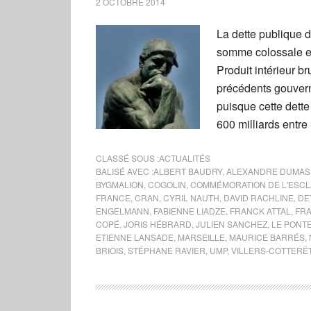
2 OCTOBRE 2014
La dette publique d
somme colossale et
Produit intérieur b
précédents gouver
puisque cette dett
600 milliards entre
CLASSÉ SOUS :
ACTUALITÉS
BALISÉ AVEC :
ALBERT BAUDRY
,
ALEXANDRE DUMAS
BYGMALION
,
COGOLIN
,
COMMÉMORATION DE L'ESC
FRANCE
,
CRAN
,
CYRIL NAUTH
,
DAVID RACHLINE
,
DE
ENGELMANN
,
FABIENNE LIADZE
,
FRANCK ATTAL
,
FRA
COPÉ
,
JORIS HÉBRARD
,
JULIEN SANCHEZ
,
LE PONT
ETIENNE LANSADE
,
MARSEILLE
,
MAURICE BARRÉS
,
BRIOIS
,
STÉPHANE RAVIER
,
UMP
,
VILLERS-COTTERÊ