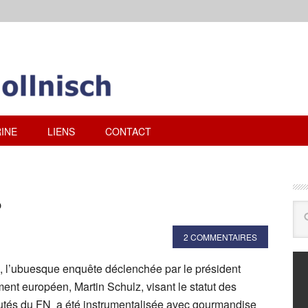
INE
LIENS
CONTACT
?
2 COMMENTAIRES
ndre, l’ubuesque enquête déclenchée par le président
ment européen, Martin Schulz, visant le statut des
utés du FN a été instrumentalisée avec gourmandise