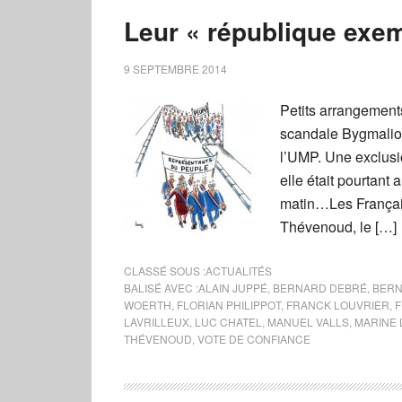
Leur « république exem
9 SEPTEMBRE 2014
Petits arrangements
scandale Bygmalion,
l’UMP. Une exclusio
elle était pourtant
matin…Les Françai
Thévenoud, le […]
CLASSÉ SOUS :
ACTUALITÉS
BALISÉ AVEC :
ALAIN JUPPÉ
,
BERNARD DEBRÉ
,
BERN
WOERTH
,
FLORIAN PHILIPPOT
,
FRANCK LOUVRIER
,
F
LAVRILLEUX
,
LUC CHATEL
,
MANUEL VALLS
,
MARINE 
THÉVENOUD
,
VOTE DE CONFIANCE