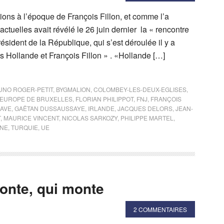
ions à l’époque de François Fillon, et comme l’a
tuelles avait révélé le 26 juin dernier la « rencontre
résident de la République, qui s’est déroulée il y a
 Hollande et François Fillon » . «Hollande […]
UNO ROGER-PETIT
,
BYGMALION
,
COLOMBEY-LES-DEUX-EGLISES
,
EUROPE DE BRUXELLES
,
FLORIAN PHILIPPOT
,
FNJ
,
FRANÇOIS
CAVE
,
GAËTAN DUSSAUSSAYE
,
IRLANDE
,
JACQUES DELORS
,
JEAN-
T
,
MAURICE VINCENT
,
NICOLAS SARKOZY
,
PHILIPPE MARTEL
,
NNE
,
TURQUIE
,
UE
monte, qui monte
2 COMMENTAIRES