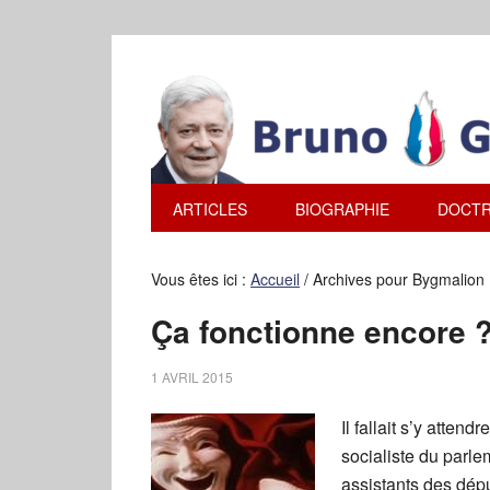
ARTICLES
BIOGRAPHIE
DOCTR
Vous êtes ici :
Accueil
/
Archives pour Bygmalion
Ça fonctionne encore 
1 AVRIL 2015
Il fallait s’y atte
socialiste du parle
assistants des dép