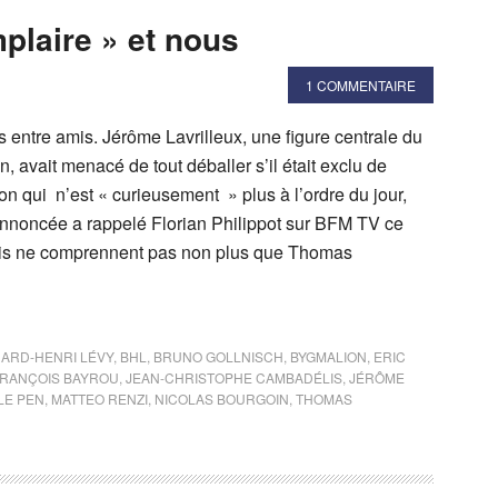
plaire » et nous
1 COMMENTAIRE
 entre amis. Jérôme Lavrilleux, une figure centrale du
 avait menacé de tout déballer s’il était exclu de
n qui n’est « curieusement » plus à l’ordre du jour,
 annoncée a rappelé Florian Philippot sur BFM TV ce
s ne comprennent pas non plus que Thomas
ARD-HENRI LÉVY
,
BHL
,
BRUNO GOLLNISCH
,
BYGMALION
,
ERIC
RANÇOIS BAYROU
,
JEAN-CHRISTOPHE CAMBADÉLIS
,
JÉRÔME
LE PEN
,
MATTEO RENZI
,
NICOLAS BOURGOIN
,
THOMAS