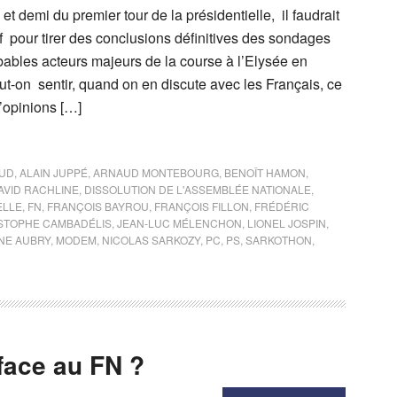
et demi du premier tour de la présidentielle, il faudrait
ïf pour tirer des conclusions définitives des sondages
bables acteurs majeurs de la course à l’Elysée en
ut-on sentir, quand on en discute avec les Français, ce
’opinions […]
OUD
,
ALAIN JUPPÉ
,
ARNAUD MONTEBOURG
,
BENOÎT HAMON
,
AVID RACHLINE
,
DISSOLUTION DE L'ASSEMBLÉE NATIONALE
,
ELLE
,
FN
,
FRANÇOIS BAYROU
,
FRANÇOIS FILLON
,
FRÉDÉRIC
STOPHE CAMBADÉLIS
,
JEAN-LUC MÉLENCHON
,
LIONEL JOSPIN
,
NE AUBRY
,
MODEM
,
NICOLAS SARKOZY
,
PC
,
PS
,
SARKOTHON
,
face au FN ?