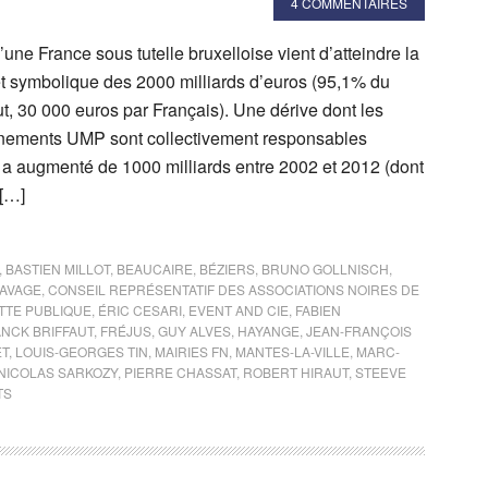
4 COMMENTAIRES
’une France sous tutelle bruxelloise vient d’atteindre la
 symbolique des 2000 milliards d’euros (95,1% du
rut, 30 000 euros par Français). Une dérive dont les
nements UMP sont collectivement responsables
e a augmenté de 1000 milliards entre 2002 et 2012 (dont
 […]
,
BASTIEN MILLOT
,
BEAUCAIRE
,
BÉZIERS
,
BRUNO GOLLNISCH
,
LAVAGE
,
CONSEIL REPRÉSENTATIF DES ASSOCIATIONS NOIRES DE
TTE PUBLIQUE
,
ÉRIC CESARI
,
EVENT AND CIE
,
FABIEN
NCK BRIFFAUT
,
FRÉJUS
,
GUY ALVES
,
HAYANGE
,
JEAN-FRANÇOIS
ET
,
LOUIS-GEORGES TIN
,
MAIRIES FN
,
MANTES-LA-VILLE
,
MARC-
NICOLAS SARKOZY
,
PIERRE CHASSAT
,
ROBERT HIRAUT
,
STEEVE
TS