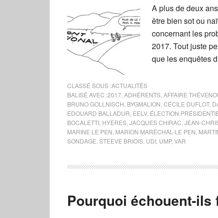
A plus de deux ans 
être bien sot ou na
concernant les pro
2017. Tout juste pe
que les enquêtes d
CLASSÉ SOUS :
ACTUALITÉS
BALISÉ AVEC :
2017
,
ADHÉRENTS
,
AFFAIRE THÉVEN
BRUNO GOLLNISCH
,
BYGMALION
,
CÉCILE DUFLOT
,
D
EDOUARD BALLADUR
,
EELV
,
ÉLECTION PRÉSIDENTI
BOCALETTI
,
HYÈRES
,
JACQUES CHIRAC
,
JEAN-CHRI
MARINE LE PEN
,
MARION MARÉCHAL-LE PEN
,
MARTI
SONDAGE
,
STEEVE BRIOIS
,
UDI
,
UMP
,
VAR
Pourquoi échouent-ils 