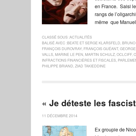
en France. Saisi l
rangs de l’oligarch
même que Manuel 
CLASSÉ SOUS :
ACTUALITÉS
BALISÉ AVEC :
BEATE ET SERGE KLARSFELD
,
BRUNO
FRANÇOIS DUROVRAY
,
FRANÇOIS GUÉANT
,
GEORGE
VALLS
,
MARINE LE PEN
,
MARTIN SCHULZ
,
OCLCIFF
,
O
INFRACTIONS FINANCIÈRES ET FISCALES
,
PARLEME
PHILIPPE BRIAND
,
ZIAD TAKIEDDINE
« Je déteste les fascis
11 DÉCEMBRE 2014
Ex groupie de Nico