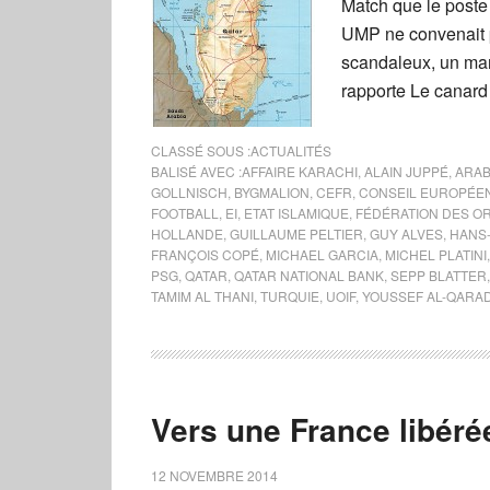
Match que le poste 
UMP ne convenait pa
scandaleux, un ma
rapporte Le canard
CLASSÉ SOUS :
ACTUALITÉS
BALISÉ AVEC :
AFFAIRE KARACHI
,
ALAIN JUPPÉ
,
ARAB
GOLLNISCH
,
BYGMALION
,
CEFR
,
CONSEIL EUROPÉEN
FOOTBALL
,
EI
,
ETAT ISLAMIQUE
,
FÉDÉRATION DES OR
HOLLANDE
,
GUILLAUME PELTIER
,
GUY ALVES
,
HANS
FRANÇOIS COPÉ
,
MICHAEL GARCIA
,
MICHEL PLATINI
PSG
,
QATAR
,
QATAR NATIONAL BANK
,
SEPP BLATTER
TAMIM AL THANI
,
TURQUIE
,
UOIF
,
YOUSSEF AL-QARA
Vers une France libéré
12 NOVEMBRE 2014