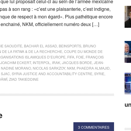
que lui proposait celui-ci au sein de l’armée mexicaine
s à son rang : «c’est une plaisanterie, c’est indigne,
nque de respect à mon égard». Plus pathétique encore
 enchainé, NKM, officiellement numéro deux […]
IE SAOUDITE
,
BACHAR EL ASSAD
,
BEINSPORTS
,
BRUNO
 DE LA FATWA & DE LA RECHERCHE
,
COUPE DU MONDE DE
GANISATIONS ISLAMIQUES D’EUROPE
,
FIFA
,
FOIE
,
FRANÇOIS
-JOACHIM ECKERT
,
INTERPOL
,
IRAK
,
JACQUES BORDE
,
JEAN-
,
NADINE MORANO
,
NICOLAS SARKZOY
,
NKM
,
PHAEDRA ALMAJID
,
,
SJAC
,
SYRIA JUSTICE AND ACCOUNTABILITY CENTRE
,
SYRIE
,
DÂWÎ
,
ZIAD TAKIEDDINE
un
e
3 COMMENTAIRES