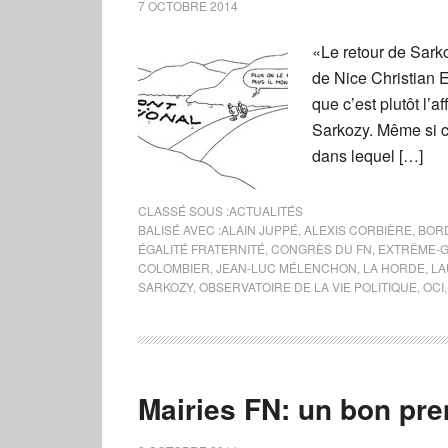
7 OCTOBRE 2014
«Le retour de Sarko
de Nice Christian E
que c’est plutôt l’a
Sarkozy. Même si ce
dans lequel […]
CLASSÉ SOUS :
ACTUALITÉS
BALISÉ AVEC :
ALAIN JUPPÉ
,
ALEXIS CORBIÈRE
,
BOR
ÉGALITÉ FRATERNITÉ
,
CONGRÈS DU FN
,
EXTRÊME-
COLOMBIER
,
JEAN-LUC MÉLENCHON
,
LA HORDE
,
LA
SARKOZY
,
OBSERVATOIRE DE LA VIE POLITIQUE
,
OCI
Mairies FN: un bon pre