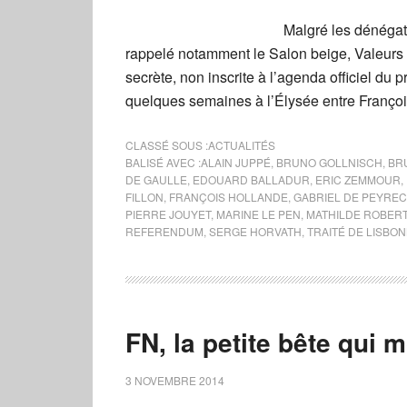
Malgré les dénégat
rappelé notamment le Salon beige, Valeurs ac
secrète, non inscrite à l’agenda officiel du p
quelques semaines à l’Élysée entre François
CLASSÉ SOUS :
ACTUALITÉS
BALISÉ AVEC :
ALAIN JUPPÉ
,
BRUNO GOLLNISCH
,
BR
DE GAULLE
,
EDOUARD BALLADUR
,
ERIC ZEMMOUR
,
FILLON
,
FRANÇOIS HOLLANDE
,
GABRIEL DE PEYRE
PIERRE JOUYET
,
MARINE LE PEN
,
MATHILDE ROBER
REFERENDUM
,
SERGE HORVATH
,
TRAITÉ DE LISBO
FN, la petite bête qui 
3 NOVEMBRE 2014