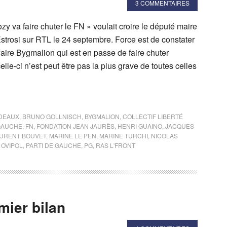
3 COMMENTAIRES
zy va faire chuter le FN » voulait croire le député maire
strosi sur RTL le 24 septembre. Force est de constater
ffaire Bygmalion qui est en passe de faire chuter
lle-ci n’est peut être pas la plus grave de toutes celles
DEAUX
,
BRUNO GOLLNISCH
,
BYGMALION
,
COLLECTIF LIBERTÉ
GAUCHE
,
FN
,
FONDATION JEAN JAURÈS
,
HENRI GUAINO
,
JACQUES
URENT BOUVET
,
MARINE LE PEN
,
MARINE TURCHI
,
NICOLAS
,
OVIPOL
,
PARTI DE GAUCHE
,
PG
,
RAS L'FRONT
mier bilan