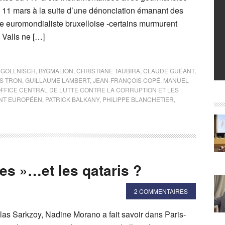
e 11 mars à la suite d’une dénonciation émanant des
ie euromondialiste bruxelloise -certains murmurent
Valls ne […]
 GOLLNISCH
,
BYGMALION
,
CHRISTIANE TAUBIRA
,
CLAUDE GUÉANT
,
S TRON
,
GUILLAUME LAMBERT
,
JEAN-FRANÇOIS COPÉ
,
MANUEL
FFICE CENTRAL DE LUTTE CONTRE LA CORRUPTION ET LES
NT EUROPÉEN
,
PATRICK BALKANY
,
PHILIPPE BLANCHETIER
,
tes »…et les qataris ?
2 COMMENTAIRES
las Sarkzoy, Nadine Morano a fait savoir dans Paris-