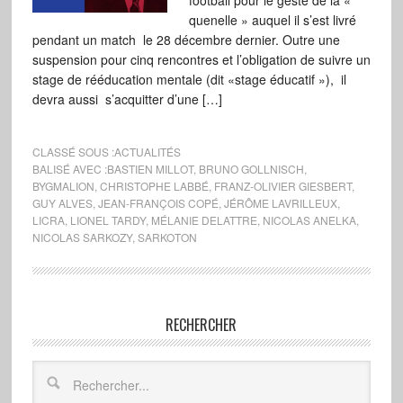
football pour le geste de la «
quenelle » auquel il s’est livré
pendant un match le 28 décembre dernier. Outre une
suspension pour cinq rencontres et l’obligation de suivre un
stage de rééducation mentale (dit «stage éducatif »), il
devra aussi s’acquitter d’une […]
CLASSÉ SOUS :
ACTUALITÉS
BALISÉ AVEC :
BASTIEN MILLOT
,
BRUNO GOLLNISCH
,
BYGMALION
,
CHRISTOPHE LABBÉ
,
FRANZ-OLIVIER GIESBERT
,
GUY ALVES
,
JEAN-FRANÇOIS COPÉ
,
JÉRÔME LAVRILLEUX
,
LICRA
,
LIONEL TARDY
,
MÉLANIE DELATTRE
,
NICOLAS ANELKA
,
NICOLAS SARKOZY
,
SARKOTON
RECHERCHER