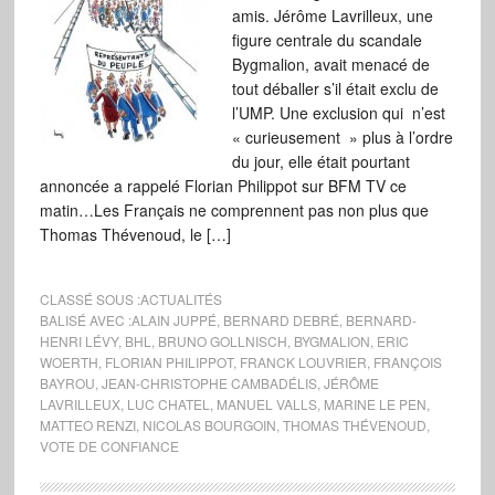
amis. Jérôme Lavrilleux, une
figure centrale du scandale
Bygmalion, avait menacé de
tout déballer s’il était exclu de
l’UMP. Une exclusion qui n’est
« curieusement » plus à l’ordre
du jour, elle était pourtant
annoncée a rappelé Florian Philippot sur BFM TV ce
matin…Les Français ne comprennent pas non plus que
Thomas Thévenoud, le […]
CLASSÉ SOUS :
ACTUALITÉS
BALISÉ AVEC :
ALAIN JUPPÉ
,
BERNARD DEBRÉ
,
BERNARD-
HENRI LÉVY
,
BHL
,
BRUNO GOLLNISCH
,
BYGMALION
,
ERIC
WOERTH
,
FLORIAN PHILIPPOT
,
FRANCK LOUVRIER
,
FRANÇOIS
BAYROU
,
JEAN-CHRISTOPHE CAMBADÉLIS
,
JÉRÔME
LAVRILLEUX
,
LUC CHATEL
,
MANUEL VALLS
,
MARINE LE PEN
,
MATTEO RENZI
,
NICOLAS BOURGOIN
,
THOMAS THÉVENOUD
,
VOTE DE CONFIANCE