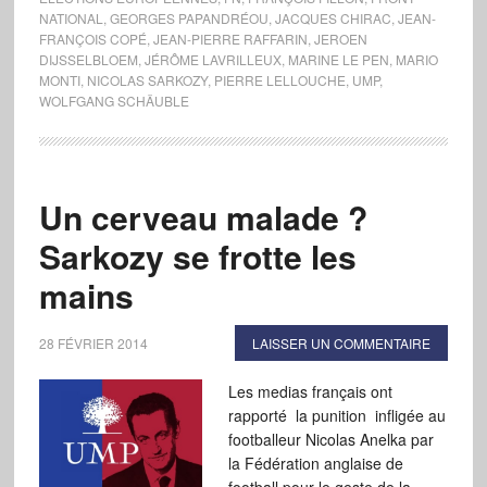
NATIONAL
,
GEORGES PAPANDRÉOU
,
JACQUES CHIRAC
,
JEAN-
FRANÇOIS COPÉ
,
JEAN-PIERRE RAFFARIN
,
JEROEN
DIJSSELBLOEM
,
JÉRÔME LAVRILLEUX
,
MARINE LE PEN
,
MARIO
MONTI
,
NICOLAS SARKOZY
,
PIERRE LELLOUCHE
,
UMP
,
WOLFGANG SCHÄUBLE
Un cerveau malade ?
Sarkozy se frotte les
mains
28 FÉVRIER 2014
LAISSER UN COMMENTAIRE
Les medias français ont
rapporté la punition infligée au
footballeur Nicolas Anelka par
la Fédération anglaise de