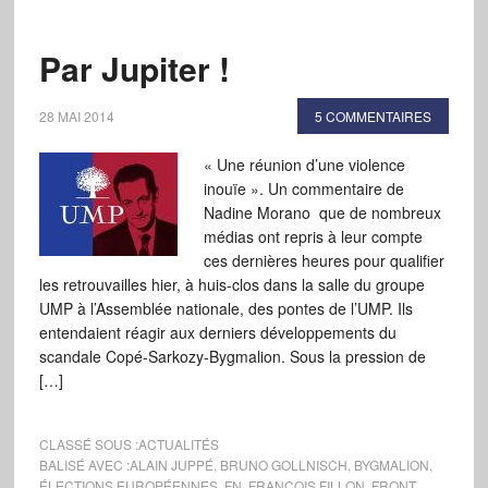
Par Jupiter !
28 MAI 2014
5 COMMENTAIRES
« Une réunion d’une violence
inouïe ». Un commentaire de
Nadine Morano que de nombreux
médias ont repris à leur compte
ces dernières heures pour qualifier
les retrouvailles hier, à huis-clos dans la salle du groupe
UMP à l’Assemblée nationale, des pontes de l’UMP. Ils
entendaient réagir aux derniers développements du
scandale Copé-Sarkozy-Bygmalion. Sous la pression de
[…]
CLASSÉ SOUS :
ACTUALITÉS
BALISÉ AVEC :
ALAIN JUPPÉ
,
BRUNO GOLLNISCH
,
BYGMALION
,
ÉLECTIONS EUROPÉENNES
,
FN
,
FRANÇOIS FILLON
,
FRONT