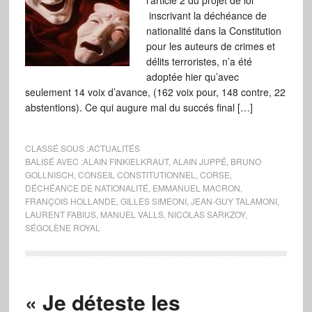
l’article 2 du projet de loi
inscrivant la déchéance de
nationalité dans la Constitution
pour les auteurs de crimes et
délits terroristes, n’a été
adoptée hier qu’avec
seulement 14 voix d’avance, (162 voix pour, 148 contre, 22
abstentions). Ce qui augure mal du succés final […]
CLASSÉ SOUS :
ACTUALITÉS
BALISÉ AVEC :
ALAIN FINKIELKRAUT
,
ALAIN JUPPÉ
,
BRUNO
GOLLNISCH
,
CONSEIL CONSTITUTIONNEL
,
CORSE
,
DÉCHÉANCE DE NATIONALITÉ
,
EMMANUEL MACRON
,
FRANÇOIS HOLLANDE
,
GILLES SIMEONI
,
JEAN-GUY TALAMONI
,
LAURENT FABIUS
,
MANUEL VALLS
,
NICOLAS SARKZOY
,
SÉGOLÈNE ROYAL
« Je déteste les