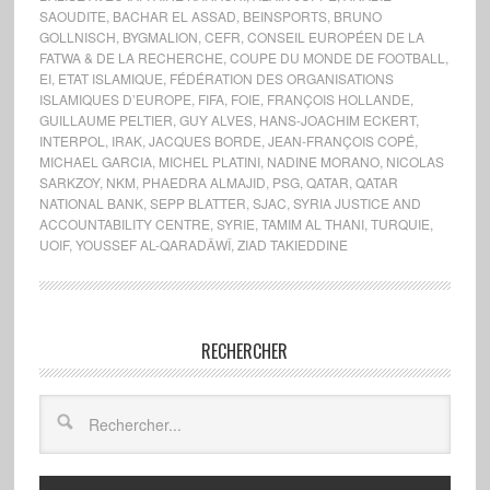
SAOUDITE
,
BACHAR EL ASSAD
,
BEINSPORTS
,
BRUNO
GOLLNISCH
,
BYGMALION
,
CEFR
,
CONSEIL EUROPÉEN DE LA
FATWA & DE LA RECHERCHE
,
COUPE DU MONDE DE FOOTBALL
,
EI
,
ETAT ISLAMIQUE
,
FÉDÉRATION DES ORGANISATIONS
ISLAMIQUES D’EUROPE
,
FIFA
,
FOIE
,
FRANÇOIS HOLLANDE
,
GUILLAUME PELTIER
,
GUY ALVES
,
HANS-JOACHIM ECKERT
,
INTERPOL
,
IRAK
,
JACQUES BORDE
,
JEAN-FRANÇOIS COPÉ
,
MICHAEL GARCIA
,
MICHEL PLATINI
,
NADINE MORANO
,
NICOLAS
SARKZOY
,
NKM
,
PHAEDRA ALMAJID
,
PSG
,
QATAR
,
QATAR
NATIONAL BANK
,
SEPP BLATTER
,
SJAC
,
SYRIA JUSTICE AND
ACCOUNTABILITY CENTRE
,
SYRIE
,
TAMIM AL THANI
,
TURQUIE
,
UOIF
,
YOUSSEF AL-QARADÂWÎ
,
ZIAD TAKIEDDINE
RECHERCHER