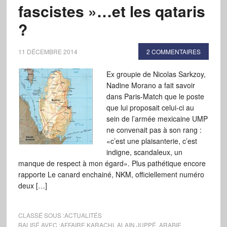
fascistes »…et les qataris
?
11 DÉCEMBRE 2014
2 COMMENTAIRES
Ex groupie de Nicolas Sarkzoy,
Nadine Morano a fait savoir
dans Paris-Match que le poste
que lui proposait celui-ci au
sein de l’armée mexicaine UMP
ne convenait pas à son rang :
«c’est une plaisanterie, c’est
indigne, scandaleux, un
manque de respect à mon égard». Plus pathétique encore
rapporte Le canard enchainé, NKM, officiellement numéro
deux […]
CLASSÉ SOUS :
ACTUALITÉS
BALISÉ AVEC :
AFFAIRE KARACHI
,
ALAIN JUPPÉ
,
ARABIE