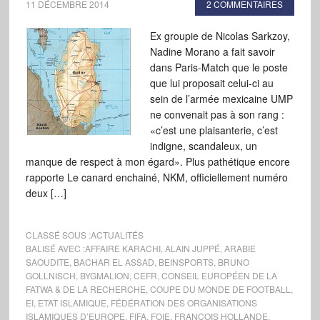
11 DÉCEMBRE 2014
2 COMMENTAIRES
Ex groupie de Nicolas Sarkzoy,
Nadine Morano a fait savoir
dans Paris-Match que le poste
que lui proposait celui-ci au
sein de l’armée mexicaine UMP
ne convenait pas à son rang :
«c’est une plaisanterie, c’est
indigne, scandaleux, un
manque de respect à mon égard». Plus pathétique encore
rapporte Le canard enchainé, NKM, officiellement numéro
deux […]
CLASSÉ SOUS :
ACTUALITÉS
BALISÉ AVEC :
AFFAIRE KARACHI
,
ALAIN JUPPÉ
,
ARABIE
SAOUDITE
,
BACHAR EL ASSAD
,
BEINSPORTS
,
BRUNO
GOLLNISCH
,
BYGMALION
,
CEFR
,
CONSEIL EUROPÉEN DE LA
FATWA & DE LA RECHERCHE
,
COUPE DU MONDE DE FOOTBALL
,
EI
,
ETAT ISLAMIQUE
,
FÉDÉRATION DES ORGANISATIONS
ISLAMIQUES D’EUROPE
,
FIFA
,
FOIE
,
FRANÇOIS HOLLANDE
,