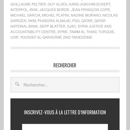
GUILLAUME PELTIER
,
GUY ALVES
,
HANS-JOACHIM ECKERT
,
INTERPOL
,
IRAK
,
JACQUES BORDE
,
JEAN-FRANÇOIS COPÉ
,
MICHAEL GARCIA
,
MICHEL PLATINI
,
NADINE MORANO
,
NICOLAS
SARKZOY
,
NKM
,
PHAEDRA ALMAJID
,
PSG
,
QATAR
,
QATAR
NATIONAL BANK
,
SEPP BLATTER
,
SJAC
,
SYRIA JUSTICE AND
ACCOUNTABILITY CENTRE
,
SYRIE
,
TAMIM AL THANI
,
TURQUIE
,
UOIF
,
YOUSSEF AL-QARADÂWÎ
,
ZIAD TAKIEDDINE
RECHERCHER
INSCRIVEZ-VOUS À LA LETTRE D’INFORMATION