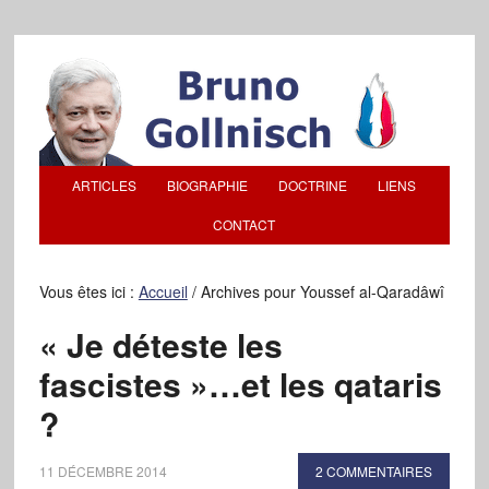
ARTICLES
BIOGRAPHIE
DOCTRINE
LIENS
CONTACT
Vous êtes ici :
Accueil
/
Archives pour Youssef al-Qaradâwî
« Je déteste les
fascistes »…et les qataris
?
11 DÉCEMBRE 2014
2 COMMENTAIRES