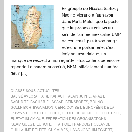
Ex groupie de Nicolas Sarkzoy,
Nadine Morano a fait savoir
dans Paris-Match que le poste
que lui proposait celui-ci au
sein de l’armée mexicaine UMP
ne convenait pas à son rang :
«c’est une plaisanterie, c’est
indigne, scandaleux, un
manque de respect à mon égard». Plus pathétique encore
rapporte Le canard enchainé, NKM, officiellement numéro
deux […]
CLASSÉ SOUS :
ACTUALITÉS
BALISÉ AVEC :
AFFAIRE KARACHI
,
ALAIN JUPPÉ
,
ARABIE
SAOUDITE
,
BACHAR EL ASSAD
,
BEINSPORTS
,
BRUNO
GOLLNISCH
,
BYGMALION
,
CEFR
,
CONSEIL EUROPÉEN DE LA
FATWA & DE LA RECHERCHE
,
COUPE DU MONDE DE FOOTBALL
,
EI
,
ETAT ISLAMIQUE
,
FÉDÉRATION DES ORGANISATIONS
ISLAMIQUES D’EUROPE
,
FIFA
,
FOIE
,
FRANÇOIS HOLLANDE
,
GUILLAUME PELTIER
,
GUY ALVES
,
HANS-JOACHIM ECKERT
,