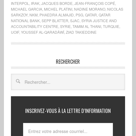
INTERPOL
,
IRAK
,
JACQUES BORDE
,
JEAN-FRANÇOIS COPÉ
,
MICHAEL GARCIA
,
MICHEL PLATINI
,
NADINE MORANO
,
NICOLAS
SARKZOY
,
NKM
,
PHAEDRA ALMAJID
,
PSG
,
QATAR
,
QATAR
NATIONAL BANK
,
SEPP BLATTER
,
SJAC
,
SYRIA JUSTICE AND
ACCOUNTABILITY CENTRE
,
SYRIE
,
TAMIM AL THANI
,
TURQUIE
,
UOIF
,
YOUSSEF AL-QARADÂWÎ
,
ZIAD TAKIEDDINE
RECHERCHER
INSCRIVEZ-VOUS À LA LETTRE D’INFORMATION