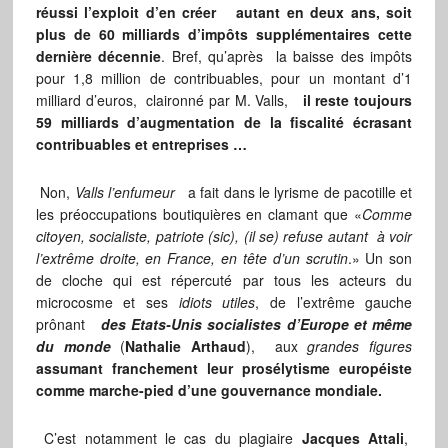
réussi l’exploit d’en créer autant en deux ans, soit
plus de 60 milliards d’impôts supplémentaires cette
dernière décennie
. Bref, qu’après la baisse des impôts
pour 1,8 million de contribuables, pour un montant d’1
milliard d’euros, claironné par M. Valls,
il reste toujours
59 milliards d’augmentation de la fiscalité écrasant
contribuables et entreprises …
Non,
Valls l’enfumeur
a fait dans le lyrisme de pacotille et
les préoccupations boutiquières en clamant que «
Comme
citoyen, socialiste, patriote (sic), (il se) refuse autant à voir
l’extrême droite, en France, en tête d’un scrutin
.» Un son
de cloche qui est répercuté par tous les acteurs du
microcosme et ses
idiots utiles
, de l’extrême gauche
prônant
des Etats-Unis socialistes d’Europe et même
du monde
(
Nathalie Arthaud
), aux
grandes figures
assumant franchement leur prosélytisme européiste
comme marche-pied d’une gouvernance mondiale.
C’est notamment le cas du plagiaire
Jacques Attali
,