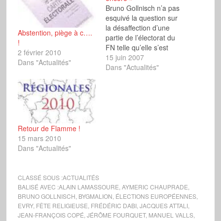
Bruno Gollnisch n’a pas
esquivé la question sur
la désaffection d’une
Abstention, piège à c….
partie de l’électorat du
!
FN telle qu’elle s’est
2 février 2010
manifestée dans les
15 juin 2007
Dans "Actualités"
urnes le 10 juin. Il a
Dans "Actualités"
confié avoir rencontré
des électeurs, « qui se
font des illusions », lui
disant « il faut voter pour
Sarkozy car il…
Retour de Flamme !
15 mars 2010
Dans "Actualités"
CLASSÉ SOUS :
ACTUALITÉS
BALISÉ AVEC :
ALAIN LAMASSOURE
,
AYMERIC CHAUPRADE
,
BRUNO GOLLNISCH
,
BYGMALION
,
ÉLECTIONS EUROPÉENNES
,
EVRY
,
FÊTE RELIGIEUSE
,
FRÉDÉRIC DABI
,
JACQUES ATTALI
,
JEAN-FRANÇOIS COPÉ
,
JÉRÔME FOURQUET
,
MANUEL VALLS
,