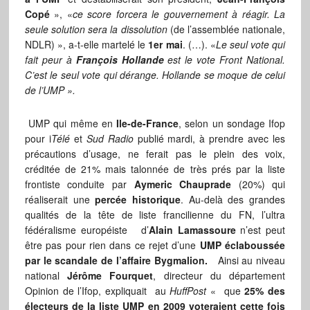
Copé
», «
ce score forcera le gouvernement à réagir. La
seule solution sera la dissolution
(de l’assemblée nationale,
NDLR) », a-t-elle martelé le
1er mai
. (…). «
Le seul vote qui
fait peur à
François Hollande
est le vote Front National.
C’est le seul vote qui dérange. Hollande se moque de celui
de l’UMP ».
UMP qui même en
Ile-de-France
, selon un sondage Ifop
pour i
Télé
et
Sud Radio
publié mardi, à prendre avec les
précautions d’usage, ne ferait pas le plein des voix,
créditée de 21% mais talonnée de très prés par la liste
frontiste conduite par
Aymeric Chauprade
(20%) qui
réaliserait une
percée historique
. Au-delà des grandes
qualités de la tête de liste francilienne du FN, l’ultra
fédéralisme européiste d’
Alain
Lamassoure
n’est peut
être pas pour rien dans ce rejet d’une
UMP éclaboussée
par le scandale de l’affaire Bygmalion.
Ainsi au niveau
national
Jérôme Fourquet
, directeur du département
Opinion de l’Ifop, expliquait au
HuffPost
« que
25% des
électeurs de la liste UMP en 2009 voteraient cette fois