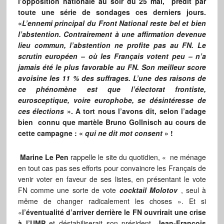
l’opposition nationale au soir du 25 mai, prédit par
toute une série de sondages ces derniers jours.
«
L’ennemi principal du Front National reste bel et bien
l’abstention. Contrairement à une affirmation devenue
lieu commun, l’abstention ne profite pas au FN. Le
scrutin européen – où les Français votent peu – n’a
jamais été le plus favorable au FN. Son meilleur score
avoisine les 11 % des suffrages. L’une des raisons de
ce phénomène est que l’électorat frontiste,
eurosceptique, voire europhobe, se désintéresse de
ces élections
». A tort nous l’avons dit, selon l’adage
bien connu que martèle Bruno Gollnisch au cours de
cette campagne : «
qui ne dit mot consent
» !
Marine Le Pen
rappelle le site du quotidien, « ne ménage
en tout cas pas ses efforts pour convaincre les Français de
venir voter en faveur de ses listes, en présentant le vote
FN comme une sorte de vote
cocktail Molotov
, seul à
même de changer radicalement les choses ». Et si
«
l’éventualité d’arriver derrière le FN ouvrirait une crise
à l’UMP
et déstabiliserait son président,
Jean-François