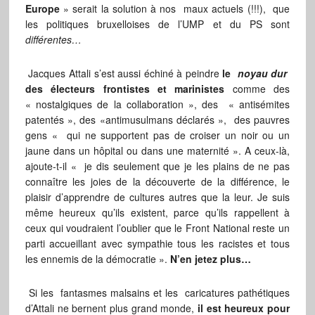
Europe
» serait la solution à nos maux actuels (!!!), que
les politiques bruxelloises de l’UMP et du PS sont
différentes…
Jacques Attali s’est aussi échiné à peindre
le
noyau dur
des électeurs frontistes et marinistes
comme des
« nostalgiques de la collaboration », des « antisémites
patentés », des «antimusulmans déclarés », des pauvres
gens « qui ne supportent pas de croiser un noir ou un
jaune dans un hôpital ou dans une maternité ». A ceux-là,
ajoute-t-il « je dis seulement que je les plains de ne pas
connaître les joies de la découverte de la différence, le
plaisir d’apprendre de cultures autres que la leur. Je suis
même heureux qu’ils existent, parce qu’ils rappellent à
ceux qui voudraient l’oublier que le Front National reste un
parti accueillant avec sympathie tous les racistes et tous
les ennemis de la démocratie ».
N’en jetez plus…
Si les fantasmes malsains et les caricatures pathétiques
d’Attali ne bernent plus grand monde,
il est heureux pour