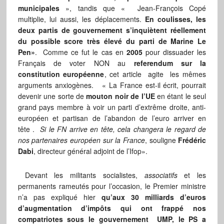
municipales
», tandis que « Jean-François Copé
multiplie, lui aussi, les déplacements.
En coulisses, les
deux partis de gouvernement s’inquiètent réellement
du possible score très élevé du parti de Marine Le
Pen»
. Comme ce fut le cas en
2005
pour dissuader les
Français de voter NON au
referendum sur la
constitution européenne
, cet article agite les mêmes
arguments anxiogènes. « La France est-il écrit, pourrait
devenir une sorte de
mouton noir de l’UE
en étant le seul
grand pays membre à voir un parti d’extrême droite, anti-
européen et partisan de l’abandon de l’euro arriver en
tête .
Si le FN arrive en tête, cela changera le regard de
nos partenaires européen sur la France
, souligne
Frédéric
Dabi
, directeur général adjoint de l’Ifop».
Devant les militants socialistes,
associatifs
et les
permanents rameutés pour l’occasion, le Premier ministre
n’a pas expliqué hier
qu’aux 30 milliards d’euros
d’augmentation d’impôts qui ont frappé nos
compatriotes sous le gouvernement UMP, le PS a