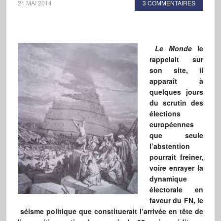
21 MAI 2014
3 COMMENTAIRES
Le Monde
le
rappelait sur
son site, il
apparaît à
quelques jours
du scrutin des
élections
européennes
que seule
l’abstention
pourrait freiner,
voire enrayer la
dynamique
électorale en
faveur du FN, le
séisme politique que constituerait l’arrivée en tête de