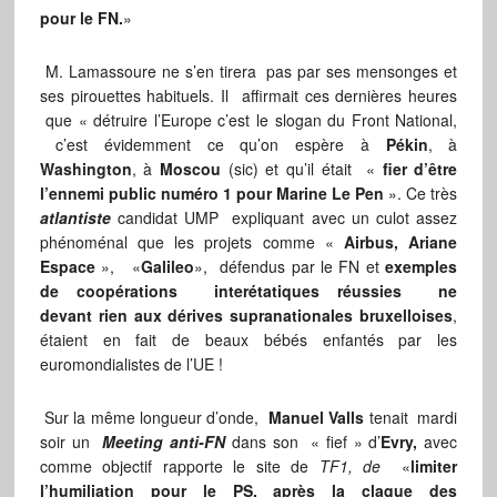
pour le FN.
»
M. Lamassoure ne s’en tirera pas par ses mensonges et
ses pirouettes habituels. Il affirmait ces dernières heures
que « détruire l’Europe c’est le slogan du Front National,
c’est évidemment ce qu’on espère à
Pékin
, à
Washington
, à
Moscou
(sic) et qu’il était «
fier d’être
l’ennemi public numéro 1 pour Marine Le Pen
». Ce très
atlantiste
candidat UMP expliquant avec un culot assez
phénoménal que les projets comme «
Airbus, Ariane
Espace
», «
Galileo
», défendus par le FN et
exemples
de coopérations interétatiques réussies ne
devant rien aux dérives supranationales bruxelloises
,
étaient en fait de beaux bébés enfantés par les
euromondialistes de l’UE !
Sur la même longueur d’onde,
Manuel Valls
tenait mardi
soir un
Meeting anti-FN
dans son « fief » d’
Evry,
avec
comme objectif rapporte le site de
TF1, de
«
limiter
l’humiliation pour le PS, après la claque des