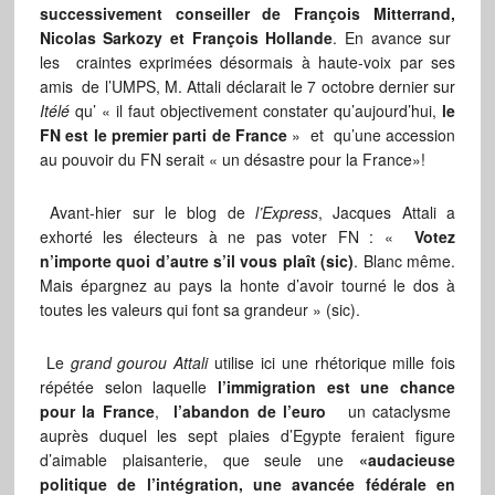
successivement conseiller de François Mitterrand,
Nicolas Sarkozy et François Hollande
. En avance sur
les craintes exprimées désormais à haute-voix par ses
amis de l’UMPS, M. Attali déclarait le 7 octobre dernier sur
Itélé
qu’ « il faut objectivement constater qu’aujourd’hui,
le
FN est le premier parti de France
» et qu’une accession
au pouvoir du FN serait « un désastre pour la France»!
Avant-hier sur le blog de
l’Express
, Jacques Attali a
exhorté les électeurs à ne pas voter FN : «
Votez
n’importe quoi d’autre s’il vous plaît (sic)
. Blanc même.
Mais épargnez au pays la honte d’avoir tourné le dos à
toutes les valeurs qui font sa grandeur » (sic).
Le
grand gourou Attali
utilise ici une rhétorique mille fois
répétée selon laquelle
l’immigration est une chance
pour la France
,
l’abandon de l’euro
un cataclysme
auprès duquel les sept plaies d’Egypte feraient figure
d’aimable plaisanterie, que seule une
«audacieuse
politique de l’intégration, une avancée fédérale en