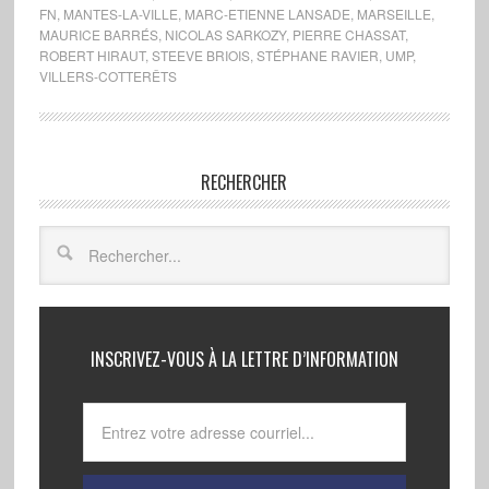
FN
,
MANTES-LA-VILLE
,
MARC-ETIENNE LANSADE
,
MARSEILLE
,
MAURICE BARRÉS
,
NICOLAS SARKOZY
,
PIERRE CHASSAT
,
ROBERT HIRAUT
,
STEEVE BRIOIS
,
STÉPHANE RAVIER
,
UMP
,
VILLERS-COTTERÊTS
RECHERCHER
INSCRIVEZ-VOUS À LA LETTRE D’INFORMATION