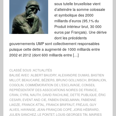
sous tutelle bruxelloise vient
d’atteindre la somme colossale
et symbolique des 2000
milliards d’euros (95,1% du
Produit intérieur brut, 30 000
euros par Français). Une dérive
dont les précédents
gouvernements UMP sont collectivement responsables
puisque cette dette a augmenté de 1000 milliards entre
2002 et 2012 (dont 600 milliards entre […]
CLASSÉ SOUS :
ACTUALITÉS
BALISÉ AVEC :
ALBERT BAUDRY
,
ALEXANDRE DUMAS
,
BASTIEN
MILLOT
,
BEAUCAIRE
,
BÉZIERS
,
BRUNO GOLLNISCH
,
BYGMALION
,
COGOLIN
,
COMMÉMORATION DE L'ESCLAVAGE
,
CONSEIL
REPRÉSENTATIF DES ASSOCIATIONS NOIRES DE FRANCE
,
CRAN
,
CYRIL NAUTH
,
DAVID RACHLINE
,
DETTE PUBLIQUE
,
ÉRIC
CESARI
,
EVENT AND CIE
,
FABIEN ENGELMANN
,
FABIENNE
LIADZE
,
FRANCK ATTAL
,
FRANCK BRIFFAUT
,
FRÉJUS
,
GUY
ALVES
,
HAYANGE
,
JEAN-FRANÇOIS COPÉ
,
JORIS HÉBRARD
,
JULIEN SANCHEZ
,
LE PONTET
,
LOUIS-GEORGES TIN
,
MAIRIES