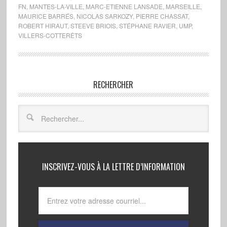
FN
,
MANTES-LA-VILLE
,
MARC-ETIENNE LANSADE
,
MARSEILLE
,
MAURICE BARRÉS
,
NICOLAS SARKOZY
,
PIERRE CHASSAT
,
ROBERT HIRAUT
,
STEEVE BRIOIS
,
STÉPHANE RAVIER
,
UMP
,
VILLERS-COTTERÊTS
RECHERCHER
INSCRIVEZ-VOUS À LA LETTRE D’INFORMATION