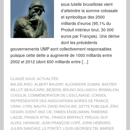
sous tutelle bruxelloise vient
d’atteindre la somme colossale
et symbolique des 2000
milliards d’euros (95,1% du
Produit intérieur brut, 30 000
euros par Français). Une dérive
dont les précédents
gouvernements UMP sont collectivement responsables
puisque cette dette a augmenté de 1000 milliards entre
2002 et 2012 (dont 600 milliards entre […]
CLASSÉ SOUS :
ACTUALITÉS
BALISÉ AVEC :
ALBERT BAUDRY
,
ALEXANDRE DUMAS
,
BASTIEN
MILLOT
,
BEAUCAIRE
,
BÉZIERS
,
BRUNO GOLLNISCH
,
BYGMALION
,
COGOLIN
,
COMMÉMORATION DE L'ESCLAVAGE
,
CONSEIL
REPRÉSENTATIF DES ASSOCIATIONS NOIRES DE FRANCE
,
CRAN
,
CYRIL NAUTH
,
DAVID RACHLINE
,
DETTE PUBLIQUE
,
ÉRIC
CESARI
,
EVENT AND CIE
,
FABIEN ENGELMANN
,
FABIENNE
LIADZE
,
FRANCK ATTAL
,
FRANCK BRIFFAUT
,
FRÉJUS
,
GUY
ALVES
,
HAYANGE
,
JEAN-FRANÇOIS COPÉ
,
JORIS HÉBRARD
,
JULIEN SANCHEZ
,
LE PONTET
,
LOUIS-GEORGES TIN
,
MAIRIES