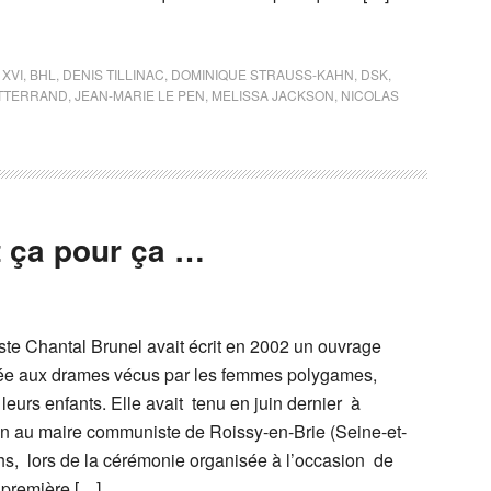
 XVI
,
BHL
,
DENIS TILLINAC
,
DOMINIQUE STRAUSS-KAHN
,
DSK
,
ITTERRAND
,
JEAN-MARIE LE PEN
,
MELISSA JACKSON
,
NICOLAS
ut ça pour ça …
te Chantal Brunel avait écrit en 2002 un ouvrage
ée aux drames vécus par les femmes polygames,
 leurs enfants. Elle avait tenu en juin dernier à
en au maire communiste de Roissy-en-Brie (Seine-et-
hs, lors de la cérémonie organisée à l’occasion de
 première […]