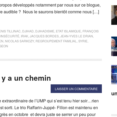
 propos développés notamment par nous sur ce blogue,
tre audible ? Nous le saurons bientôt comme nous […]
NIS TILLINAC
,
DJIHAD
,
DJIHADISME
,
ETAT ISLAMIQUE
,
FRANÇOIS
,
INSÉCURITÉ
,
IRAK
,
JACQUES BORDES
,
JEAN-YVES LE DRIAN
,
EN
,
NICOLAS SARKOZY
,
REGROUPEMENT FAMILIAL
,
SYRIE
,
IGEON
il y a un chemin
LAISSER UN COMMENTAIRE
un
 extraordinaire de l’UMP qui s’est tenu hier soir…rien
st sorti. Le trio Raffarin-Juppé- Fillon est maintenu en
grès en octobre et devra juste se serrer un peu pour