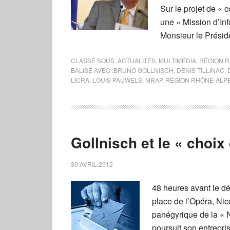
Sur le projet de « c
une « Mission d’Inf
Monsieur le Préside
CLASSÉ SOUS :
ACTUALITÉS
,
MULTIMÉDIA
,
RÉGION 
BALISÉ AVEC :
BRUNO GOLLNISCH
,
DENIS TILLINAC
,
LICRA
,
LOUIS PAUWELS
,
MRAP
,
RÉGION RHÔNE-ALP
Gollnisch et le « choix
30 AVRIL 2012
48 heures avant le dé
place de l’Opéra, Nic
panégyrique de la « N
poursuit son entrepri