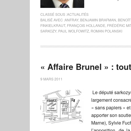
CLASSÉ SOUS :
ACTUALITÉS
BALISÉ AVEC :
ANFRAY
,
BENJAMIN BRAFMAN
,
BENOÎT
FINKIELKRAUT
,
FRANÇOIS HOLLANDE
,
FRÉDÉRIC M
SARKOZY
,
PAUL WOLFOWITZ
,
ROMAN POLANSKI
« Affaire Brunel » : to
9 MARS 2011
Le député sarkozys
largement consacr
« sans papiers » et
apporter son souti
Marne), Sylvie Fuc
l’apposition de la