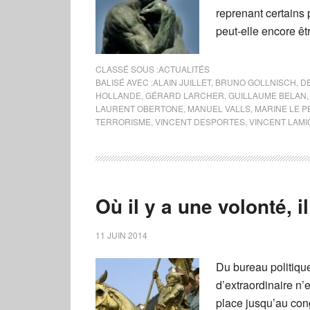
reprenant certains
peut-elle encore ê
CLASSÉ SOUS :
ACTUALITÉS
BALISÉ AVEC :
ALAIN JUILLET
,
BRUNO GOLLNISCH
,
DE
HOLLANDE
,
GÉRARD LARCHER
,
GUILLAUME BELAN
LAURENT OBERTONE
,
MANUEL VALLS
,
MARINE LE P
TERRORISME
,
VINCENT DESPORTES
,
VINCENT LAM
Où il y a une volonté, 
11 JUIN 2014
Du bureau politique
d’extraordinaire n’e
place jusqu’au con