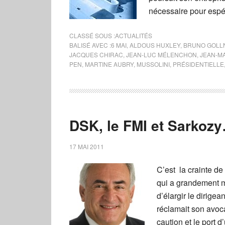
nécessaire pour espé
CLASSÉ SOUS :
ACTUALITÉS
BALISÉ AVEC :
6 MAI
,
ALDOUS HUXLEY
,
BRUNO GOLL
JACQUES CHIRAC
,
JEAN-LUC MÉLENCHON
,
JEAN-MA
PEN
,
MARTINE AUBRY
,
MUSSOLINI
,
PRÉSIDENTIELLE
DSK, le FMI et Sarkoz
17 MAI 2011
C’est la crainte de
qui a grandement m
d’élargir le dirige
réclamait son avoc
caution et le port d