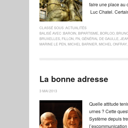
faire une place au 
Luc Chatel. Certai
CLASSÉ SOUS :
ACTUALITÉS
BALISÉ AVEC :
BAROIN
,
BIPARTISME
,
BORLOO
,
BRUNO
BRUXELLES
,
FILLON
,
FN
,
GÉNÉRAL DE GAULLE
,
JEA
MARINE LE PEN
,
MICHEL BARNIER
,
MICHEL ONFRAY
La bonne adresse
3 MAI 2013
Quelle attitude ten
urnes ? Cette quest
Système depuis tre
l’excommunication 