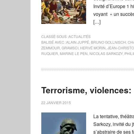
Invité d’Europe 1 hi
voyant « un succès
[…]
CLASSÉ SOUS :
ACTUALITÉS
BALISÉ AVEC :
ALAIN JUPPÉ
,
BRUNO GOLLNISCH
,
CH
ZEMMOUR
,
GRAMSCI
,
HERVÉ MORIN
,
JEAN-CHRIST
RUQUIER
,
MARINE LE PEN
,
NICOLAS SARKOZY
,
PHIL
Terrorisme, violences: 
22 JANVIER 2015
La tentative, théâtr
Sarkozy, invité du 
s’abstraire de ses 