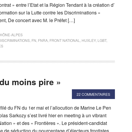
ontrat » entre l’Etat et la Région Tendant à la création d’
ormation sur la Lutte contre les Discriminations »
nt, De concert avec M. le Préfet […]
RHÔNE-ALPES
DISCRIMINATIONS
,
FN
,
FNRA
,
FRONT NATIONAL
,
HUXLEY
,
LGBT
,
ES
 du moins pire »
22 COMMENTAIRES
filé du FN du 1er mai et l’allocution de Marine Le Pen
olas Sarkozy s’est livré hier en meeting à un vibrant
ation » et des « Frontières ». Le président-candidat
se de séduction du pourcentage d’électeurs frontistes