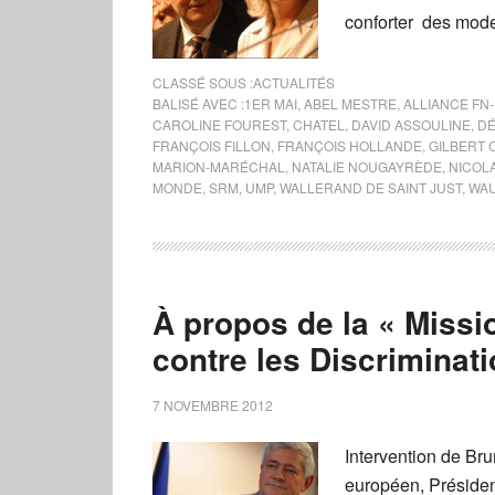
conforter des mode
CLASSÉ SOUS :
ACTUALITÉS
BALISÉ AVEC :
1ER MAI
,
ABEL MESTRE
,
ALLIANCE FN
CAROLINE FOUREST
,
CHATEL
,
DAVID ASSOULINE
,
DÉ
FRANÇOIS FILLON
,
FRANÇOIS HOLLANDE
,
GILBERT 
MARION-MARÉCHAL
,
NATALIE NOUGAYRÈDE
,
NICOL
MONDE
,
SRM
,
UMP
,
WALLERAND DE SAINT JUST
,
WAU
À propos de la « Missio
contre les Discriminat
7 NOVEMBRE 2012
Intervention de Br
européen, Préside