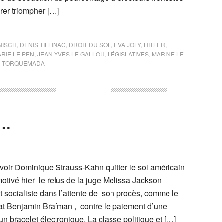
rer triompher […]
NISCH
,
DENIS TILLINAC
,
DROIT DU SOL
,
EVA JOLY
,
HITLER
,
RIE LE PEN
,
JEAN-YVES LE GALLOU
,
LÉGISLATIVES
,
MARINE LE
,
TORQUEMADA
y…
 voir Dominique Strauss-Kahn quitter le sol américain
otivé hier le refus de la juge Melissa Jackson
ant socialiste dans l’attente de son procès, comme le
at Benjamin Brafman , contre le paiement d’une
’un bracelet électronique. La classe politique et […]