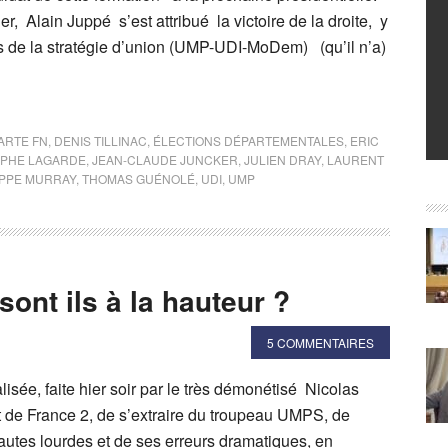
er, Alain Juppé s’est attribué la victoire de la droite, y
 de la stratégie d’union (UMP-UDI-MoDem) (qu’il n’a)
ARTE FN
,
DENIS TILLINAC
,
ÉLECTIONS DÉPARTEMENTALES
,
ERIC
OPHE LAGARDE
,
JEAN-CLAUDE JUNCKER
,
JULIEN DRAY
,
LAURENT
IPPE MURRAY
,
THOMAS GUÉNOLÉ
,
UDI
,
UMP
sont ils à la hauteur ?
5 COMMENTAIRES
alisée, faite hier soir par le très démonétisé Nicolas
jt de France 2, de s’extraire du troupeau UMPS, de
fautes lourdes et de ses erreurs dramatiques, en