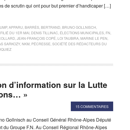
s de scrutin qui ont pour but premier d’handicaper […]
-UMP
,
APPARU
,
BARRÈS
,
BERTRAND
,
BRUNO GOLLNISCH
,
FILIÉ DU 1ER MAI
,
DENIS TILLINAC
,
ÉLECTIONS MUNICIPALES
,
FN
,
COLLARD
,
JEAN-FRANÇOIS COPÉ
,
LOI TAUBIRA
,
MARINE LE PEN
,
AS SARKOZY
,
NKM
,
PÉCRESSE
,
SOCIÉTÉ DES RÉDACTEURS DU
QUIEZ
n d’information sur la Lutte
ions… »
15 COMMENTAIRES
uno Gollnisch au Conseil Général Rhône-Alpes Député
nt du Groupe F.N. Au Conseil Régional Rhône-Alpes