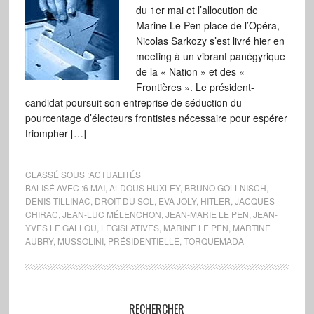
du 1er mai et l’allocution de
Marine Le Pen place de l’Opéra,
Nicolas Sarkozy s’est livré hier en
meeting à un vibrant panégyrique
de la « Nation » et des «
Frontières ». Le président-
candidat poursuit son entreprise de séduction du
pourcentage d’électeurs frontistes nécessaire pour espérer
triompher […]
CLASSÉ SOUS :
ACTUALITÉS
BALISÉ AVEC :
6 MAI
,
ALDOUS HUXLEY
,
BRUNO GOLLNISCH
,
DENIS TILLINAC
,
DROIT DU SOL
,
EVA JOLY
,
HITLER
,
JACQUES
CHIRAC
,
JEAN-LUC MÉLENCHON
,
JEAN-MARIE LE PEN
,
JEAN-
YVES LE GALLOU
,
LÉGISLATIVES
,
MARINE LE PEN
,
MARTINE
AUBRY
,
MUSSOLINI
,
PRÉSIDENTIELLE
,
TORQUEMADA
RECHERCHER