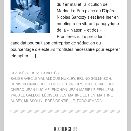
du 1er mai et l’allocution de
Marine Le Pen place de l’Opéra,
Nicolas Sarkozy s’est livré hier en
meeting à un vibrant panégyrique
de la « Nation » et des «
Frontières ». Le président-
candidat poursuit son entreprise de séduction du
pourcentage d’électeurs frontistes nécessaire pour espérer
triompher […]
CLASSÉ SOUS :
ACTUALITÉS
BALISÉ AVEC :
6 MAI
,
ALDOUS HUXLEY
,
BRUNO GOLLNISCH
,
DENIS TILLINAC
,
DROIT DU SOL
,
EVA JOLY
,
HITLER
,
JACQUES
CHIRAC
,
JEAN-LUC MÉLENCHON
,
JEAN-MARIE LE PEN
,
JEAN-
YVES LE GALLOU
,
LÉGISLATIVES
,
MARINE LE PEN
,
MARTINE
AUBRY
,
MUSSOLINI
,
PRÉSIDENTIELLE
,
TORQUEMADA
RECHERCHER