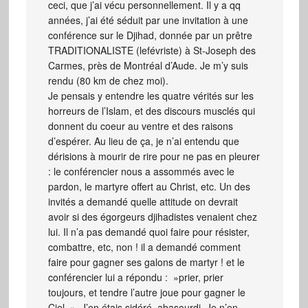
ceci, que j’ai vécu personnellement. Il y a qq
années, j’ai été séduit par une invitation à une
conférence sur le Djihad, donnée par un prêtre
TRADITIONALISTE (lefévriste) à St-Joseph des
Carmes, près de Montréal d’Aude. Je m’y suis
rendu (80 km de chez moi).
Je pensais y entendre les quatre vérités sur les
horreurs de l’Islam, et des discours musclés qui
donnent du coeur au ventre et des raisons
d’espérer. Au lieu de ça, je n’ai entendu que
dérisions à mourir de rire pour ne pas en pleurer
: le conférencier nous a assommés avec le
pardon, le martyre offert au Christ, etc. Un des
invités a demandé quelle attitude on devrait
avoir si des égorgeurs djihadistes venaient chez
lui. Il n’a pas demandé quoi faire pour résister,
combattre, etc, non ! il a demandé comment
faire pour gagner ses galons de martyr ! et le
conférencier lui a répondu : »prier, prier
toujours, et tendre l’autre joue pour gagner le
Ciel ». J’en étais sidéré, abasourdi. Je n’en