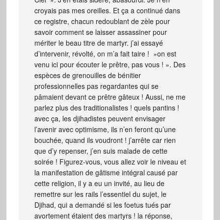
croyais pas mes oreilles. Et ça a continué dans
ce registre, chacun redoublant de zèle pour
savoir comment se laisser assassiner pour
mériter le beau titre de martyr. j’ai essayé
d’intervenir, révolté, on m’a fait taire ! »on est
venu ici pour écouter le prêtre, pas vous ! ». Des
espèces de grenouilles de bénitier
professionnelles pas regardantes qui se
pâmaient devant ce prêtre gâteux ! Aussi, ne me
parlez plus des traditionalistes ! quels pantins !
avec ça, les djihadistes peuvent envisager
l’avenir avec optimisme, ils n’en feront qu’une
bouchée, quand ils voudront ! j’arrête car rien
que d’y repenser, j’en suis malade de cette
soirée ! Figurez-vous, vous allez voir le niveau et
la manifestation de gâtisme intégral causé par
cette religion, il y a eu un invité, au lieu de
remettre sur les rails l’essentiel du sujet, le
Djihad, qui a demandé si les foetus tués par
avortement étaient des martyrs ! la réponse,