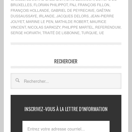
BRUXELLES
,
FLORIAN PHILIPPOT
,
FNJ
,
FRANÇOIS FILLON
,
FRANÇOIS HOLLANDE
,
GABRIEL DE PEYRECAVE
,
GAËTAN
DUSSAUSSAYE
,
IRLANDE
,
JACQUES DELORS
,
JEAN-PIERRE
JOUYET
,
MARINE LE PEN
,
MATHILDE ROBERT
,
MAURICE
VINCENT
,
NICOLAS SARKOZY
,
PHILIPPE MARTEL
,
REFERENDUM
,
SERGE HORVATH
,
TRAITÉ DE LISBONNE
,
TURQUIE
,
UE
RECHERCHER
INSCRIVEZ-VOUS À LA LETTRE D’INFORMATION