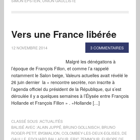
SIMON EPSTEIN
,
UNION GAULLISTE
Vers une France libérée
12 NOVEMBRE 2014
3 COMMENTAIRES
Malgré les dénégations à
l’époque de François Fillon, et comme l’a rappelé
notamment le Salon beige, Valeurs actuelles avait révélé le
26 juin dernier la « rencontre secrète, non inscrite à
l’agenda officiel du président de la République, qui s’est
déroulée il y a quelques semaines à l’Élysée entre François
Hollande et François Fillon » . «Hollande […]
CLASSÉ SOUS :
ACTUALITÉS
BALISÉ AVEC :
ALAIN JUPPÉ
,
BRUNO GOLLNISCH
,
BRUNO
ROGER-PETIT
,
BYGMALION
,
COLOMBEY-LES-DEUX-EGLISES
,
DE
GAULLE
,
EDOUARD BALLADUR
,
ERIC ZEMMOUR
,
EUROPE DE