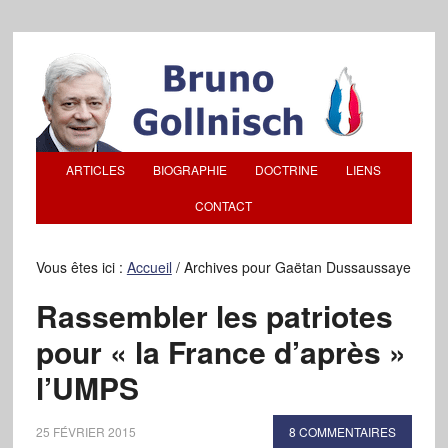
ARTICLES
BIOGRAPHIE
DOCTRINE
LIENS
CONTACT
Vous êtes ici :
Accueil
/
Archives pour Gaëtan Dussaussaye
Rassembler les patriotes
pour « la France d’après »
l’UMPS
25 FÉVRIER 2015
8 COMMENTAIRES