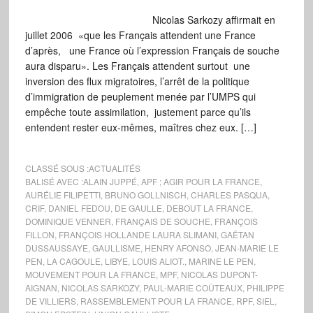
Nicolas Sarkozy affirmait en
juillet 2006 «que les Français attendent une France
d’après, une France où l’expression Français de souche
aura disparu». Les Français attendent surtout une
inversion des flux migratoires, l’arrêt de la politique
d’immigration de peuplement menée par l’UMPS qui
empêche toute assimilation, justement parce qu’ils
entendent rester eux-mêmes, maîtres chez eux. […]
CLASSÉ SOUS :
ACTUALITÉS
BALISÉ AVEC :
ALAIN JUPPÉ
,
APF ; AGIR POUR LA FRANCE
,
AURÉLIE FILIPETTI
,
BRUNO GOLLNISCH
,
CHARLES PASQUA
,
CRIF
,
DANIEL FEDOU
,
DE GAULLE
,
DEBOUT LA FRANCE
,
DOMINIQUE VENNER
,
FRANÇAIS DE SOUCHE
,
FRANÇOIS
FILLON
,
FRANÇOIS HOLLANDE LAURA SLIMANI
,
GAËTAN
DUSSAUSSAYE
,
GAULLISME
,
HENRY AFONSO
,
JEAN-MARIE LE
PEN
,
LA CAGOULE
,
LIBYE
,
LOUIS ALIOT.
,
MARINE LE PEN
,
MOUVEMENT POUR LA FRANCE
,
MPF
,
NICOLAS DUPONT-
AIGNAN
,
NICOLAS SARKOZY
,
PAUL-MARIE COÛTEAUX
,
PHILIPPE
DE VILLIERS
,
RASSEMBLEMENT POUR LA FRANCE
,
RPF
,
SIEL
,