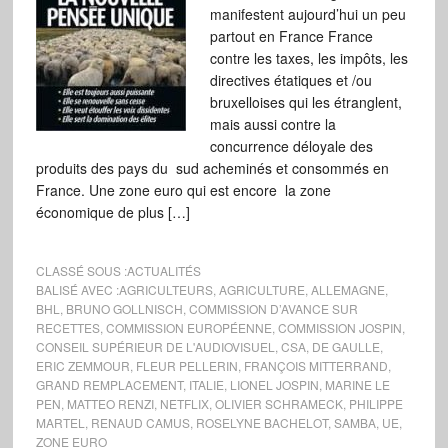
manifestent aujourd’hui un peu
partout en France France
contre les taxes, les impôts, les
directives étatiques et /ou
bruxelloises qui les étranglent,
mais aussi contre la
concurrence déloyale des
produits des pays du sud acheminés et consommés en
France. Une zone euro qui est encore la zone
économique de plus […]
CLASSÉ SOUS :
ACTUALITÉS
BALISÉ AVEC :
AGRICULTEURS
,
AGRICULTURE
,
ALLEMAGNE
,
BHL
,
BRUNO GOLLNISCH
,
COMMISSION D’AVANCE SUR
RECETTES
,
COMMISSION EUROPÉENNE
,
COMMISSION JOSPIN
,
CONSEIL SUPÉRIEUR DE L'AUDIOVISUEL
,
CSA
,
DE GAULLE
,
ERIC ZEMMOUR
,
FLEUR PELLERIN
,
FRANÇOIS MITTERRAND
,
GRAND REMPLACEMENT
,
ITALIE
,
LIONEL JOSPIN
,
MARINE LE
PEN
,
MATTEO RENZI
,
NETFLIX
,
OLIVIER SCHRAMECK
,
PHILIPPE
MARTEL
,
RENAUD CAMUS
,
ROSELYNE BACHELOT
,
SAMBA
,
UE
,
ZONE EURO