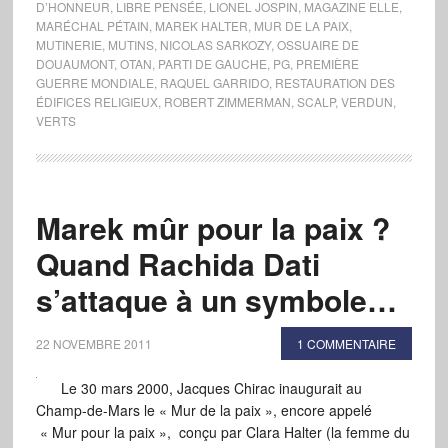
D’HONNEUR
,
LIBRE PENSÉE
,
LIONEL JOSPIN
,
MAGAZINE ELLE
,
MARÉCHAL PÉTAIN
,
MAREK HALTER
,
MUR DE LA PAIX
,
MUTINERIE
,
MUTINS
,
NICOLAS SARKOZY
,
OSSUAIRE DE
DOUAUMONT
,
OTAN
,
PARTI DE GAUCHE
,
PG
,
PREMIÈRE
GUERRE MONDIALE
,
RAQUEL GARRIDO
,
RESTAURATION DES
ÉDIFICES RELIGIEUX
,
ROBERT ZIMMERMAN
,
SCALP
,
VERDUN
,
VERTS
Marek mûr pour la paix ?
Quand Rachida Dati
s’attaque à un symbole…
22 NOVEMBRE 2011
1 COMMENTAIRE
Le 30 mars 2000, Jacques Chirac inaugurait au
Champ-de-Mars le « Mur de la paix », encore appelé
« Mur pour la paix », conçu par Clara Halter (la femme du