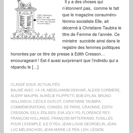
Il y a des choses qui
n’étonnent pas, comme le fait
que le magazine consuméro-
fémino-socialiste Elle, ait
décerné à Christiane Taubira le
titre de Femme de l’année. Ce
ministre succède ainsi dans le
registre des femmes politiques
honorées par ce titre de presse à Edith Cresson…
encourageant ! Est-il aussi surprenant que l’individu qui a
répandu le […]
CLASSÉ SOUS :
ACTUALITÉS
BALISÉ AVEC :
14-18
,
ABDELHAKIM DEKHAR
,
ALEXIS CORBIÈRE
,
AUDRY MAUPIN
,
AURÉLIE FILIPPETTI
,
BOB DYLAN
,
BRUNO
GOLLNISCH
,
CÉCILE DUFLOT
,
CHRISTIANE TAUBIRA
,
COMMÉMORATIONS
,
CONSEIL DE PARIS
,
CRAONNE
,
EDITH
CRESSON
,
EELV
,
ÉGLISES
,
EVA JOLY
,
FG
,
FLORENCE REY
,
FRANÇOIS HOLLANDE
,
FRANÇOIS MITTERRAND
,
FUSILLÉS
POUR L’EXEMPLE
,
ILE D’YEU
,
JEAN-LOUIS GEORGELIN
,
JEAN-
LUC MÉLENCHON
,
JEAN-MARIE LE PEN
,
LDH
,
LÉGION