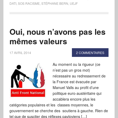
DATI
,
SOS RACISME
,
STÉPHANE BERN
,
UEJF
Oui, nous n’avons pas les
mêmes valeurs
17 AVRIL 2014
2 COMMENTAIRES
Au moment ou la rigueur (ce
n’est pas un gros mot)
nécessaire au redressement de
la France est évacuée par
Manuel Valls au profit d’une
politique euro-austéritaire qui
accablera encore plus les
catégories populaires et les classes moyennes, le
gouvernement se cherche des soutiens à gauche. Rien de
tel que de susciter des réflexes pavloviens […]