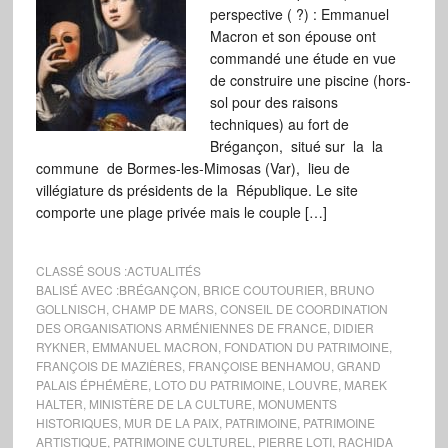
perspective ( ?) : Emmanuel
Macron et son épouse ont
commandé une étude en vue
de construire une piscine (hors-
sol pour des raisons
techniques) au fort de
Brégançon, situé sur la la
commune de Bormes-les-Mimosas (Var), lieu de
villégiature ds présidents de la République. Le site
comporte une plage privée mais le couple […]
CLASSÉ SOUS :
ACTUALITÉS
BALISÉ AVEC :
BRÉGANÇON
,
BRICE COUTOURIER
,
BRUNO
GOLLNISCH
,
CHAMP DE MARS
,
CONSEIL DE COORDINATION
DES ORGANISATIONS ARMÉNIENNES DE FRANCE
,
DIDIER
RYKNER
,
EMMANUEL MACRON
,
FONDATION DU PATRIMOINE
,
FRANÇOIS DE MAZIÈRES
,
FRANÇOISE BENHAMOU
,
GRAND
PALAIS ÉPHÉMÈRE
,
LOTO DU PATRIMOINE
,
LOUVRE
,
MAREK
HALTER
,
MINISTÈRE DE LA CULTURE
,
MONUMENTS
HISTORIQUES
,
MUR DE LA PAIX
,
PATRIMOINE
,
PATRIMOINE
ARTISTIQUE
,
PATRIMOINE CULTUREL
,
PIERRE LOTI
,
RACHIDA