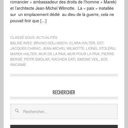
romancier « ambassadeur des droits de l’homme » Marek)
et l’architecte Jean-Michel Wilmotte. La « paix » installée
sur un emplacement dédié au dieu de la guerre, cela ne
pouvait finir que […]
CLASSÉ SOUS :
ACTUALITÉS
BALISÉ AVEC :
BRUNO GOLLNISCH
,
CLARA HALTER
,
DST
,
JACQUES CHIRAC
,
JEAN-MICHEL WILMOTTE
,
LIONEL STOLÉRU
,
MAREK HALTER
,
MUR DE LA PAIX
,
MUR POUR LA PAIX
,
PIERRE
BERGÉ
,
PIOTR SMOLAR
,
RACHIDA DATI
,
SIMONE VEIL
,
SOS
RACISME
RECHERCHER