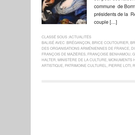
commune de Bormes-
présidents de la R
couple […]
CLASSÉ SOUS :
ACTUALITÉS
BALISÉ AVEC :
BRÉGANÇON
,
BRICE COUTOURIER
,
BR
DES ORGANISATIONS ARMÉNIENNES DE FRANCE
,
D
FRANÇOIS DE MAZIÈRES
,
FRANÇOISE BENHAMOU
,
G
HALTER
,
MINISTÈRE DE LA CULTURE
,
MONUMENTS H
ARTISTIQUE
,
PATRIMOINE CULTUREL
,
PIERRE LOTI
,
R