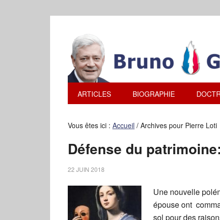
ARTICLES
BIOGRAPHIE
DOCTR
Vous êtes ici :
Accueil
/
Archives pour Pierre Loti
Défense du patrimoine
22 JUIN 2018
Une nouvelle polém
épouse ont command
sol pour des raison