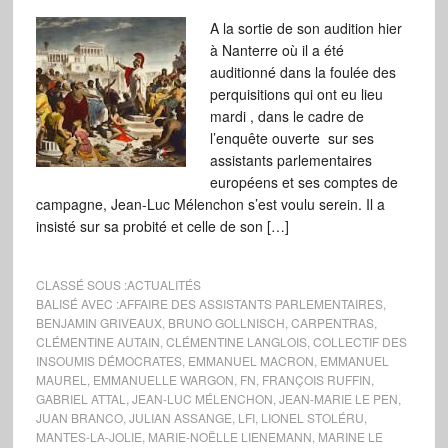
A la sortie de son audition hier
à Nanterre où il a été
auditionné dans la foulée des
perquisitions qui ont eu lieu
mardi , dans le cadre de
l’enquête ouverte sur ses
assistants parlementaires
européens et ses comptes de
campagne, Jean-Luc Mélenchon s’est voulu serein. Il a
insisté sur sa probité et celle de son […]
CLASSÉ SOUS :
ACTUALITÉS
BALISÉ AVEC :
AFFAIRE DES ASSISTANTS PARLEMENTAIRES
,
BENJAMIN GRIVEAUX
,
BRUNO GOLLNISCH
,
CARPENTRAS
,
CLÉMENTINE AUTAIN
,
CLÉMENTINE LANGLOIS
,
COLLECTIF DES
INSOUMIS DÉMOCRATES
,
EMMANUEL MACRON
,
EMMANUEL
MAUREL
,
EMMANUELLE WARGON
,
FN
,
FRANÇOIS RUFFIN
,
GABRIEL ATTAL
,
JEAN-LUC MÉLENCHON
,
JEAN-MARIE LE PEN
,
JUAN BRANCO
,
JULIAN ASSANGE
,
LFI
,
LIONEL STOLÉRU
,
MANTES-LA-JOLIE
,
MARIE-NOËLLE LIENEMANN
,
MARINE LE