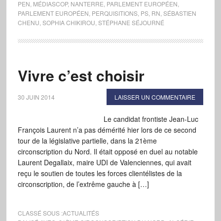
PEN
,
MÉDIASCOP
,
NANTERRE
,
PARLEMENT EUROPÉEN
,
PARLEMENT EUROPÉEN
,
PERQUISITIONS
,
PS
,
RN
,
SÉBASTIEN
CHENU
,
SOPHIA CHIKIROU
,
STÉPHANE SÉJOURNÉ
Vivre c’est choisir
30 JUIN 2014
LAISSER UN COMMENTAIRE
Le candidat frontiste Jean-Luc
François Laurent n’a pas démérité hier lors de ce second
tour de la législative partielle, dans la 21ème
circonscription du Nord. Il était opposé en duel au notable
Laurent Degallaix, maire UDI de Valenciennes, qui avait
reçu le soutien de toutes les forces clientélistes de la
circonscription, de l’extrême gauche à […]
CLASSÉ SOUS :
ACTUALITÉS