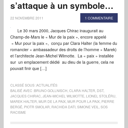
s’attaque à un symbole…
22 NOVEMBRE 2011
1 COMMENTAIRE
Le 30 mars 2000, Jacques Chirac inaugurait au
Champ-de-Mars le « Mur de la paix », encore appelé
« Mur pour la paix », conçu par Clara Halter (la femme du
romancier « ambassadeur des droits de l’homme » Marek)
et l’architecte Jean-Michel Wilmotte. La « paix » installée
sur un emplacement dédié au dieu de la guerre, cela ne
pouvait finir que […]
CLASSÉ SOUS :
ACTUALITÉS
BALISÉ AVEC :
BRUNO GOLLNISCH
,
CLARA HALTER
,
DST
,
JACQUES CHIRAC
,
JEAN-MICHEL WILMOTTE
,
LIONEL STOLÉRU
,
MAREK HALTER
,
MUR DE LA PAIX
,
MUR POUR LA PAIX
,
PIERRE
BERGÉ
,
PIOTR SMOLAR
,
RACHIDA DATI
,
SIMONE VEIL
,
SOS
RACISME