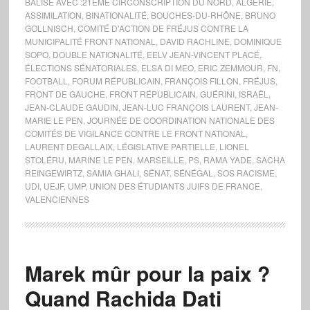
BALISÉ AVEC :
21ÈME CIRCONSCRIPTION DU NORD
,
ALGÉRIE
,
ASSIMILATION
,
BINATIONALITÉ
,
BOUCHES-DU-RHÔNE
,
BRUNO
GOLLNISCH
,
COMITÉ D'ACTION DE FRÉJUS CONTRE LA
MUNICIPALITÉ FRONT NATIONAL
,
DAVID RACHLINE
,
DOMINIQUE
SOPO
,
DOUBLE NATIONALITÉ
,
EELV JEAN-VINCENT PLACÉ
,
ÉLECTIONS SÉNATORIALES
,
ELSA DI MEO
,
ERIC ZEMMOUR
,
FN
,
FOOTBALL
,
FORUM RÉPUBLICAIN
,
FRANÇOIS FILLON
,
FRÉJUS
,
FRONT DE GAUCHE
,
FRONT RÉPUBLICAIN
,
GUÉRINI
,
ISRAËL
,
JEAN-CLAUDE GAUDIN
,
JEAN-LUC FRANÇOIS LAURENT
,
JEAN-
MARIE LE PEN
,
JOURNÉE DE COORDINATION NATIONALE DES
COMITÉS DE VIGILANCE CONTRE LE FRONT NATIONAL
,
LAURENT DEGALLAIX
,
LÉGISLATIVE PARTIELLE
,
LIONEL
STOLÉRU
,
MARINE LE PEN
,
MARSEILLE
,
PS
,
RAMA YADE
,
SACHA
REINGEWIRTZ
,
SAMIA GHALI
,
SÉNAT
,
SÉNÉGAL
,
SOS RACISME
,
UDI
,
UEJF
,
UMP
,
UNION DES ÉTUDIANTS JUIFS DE FRANCE
,
VALENCIENNES
Marek mûr pour la paix ?
Quand Rachida Dati