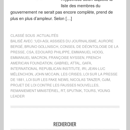
liste des membres du
gouvernement ne serait pas encore complète, prend de
plus en plus d’ampleur. Selon […]
CLASSÉ SOUS :
ACTUALITÉS
BALISÉ AVEC :
'UDI-AGI
,
ASSISES DU JOURNALISME
,
AURORE
BERGÉ
,
BRUNO GOLLNISCH
,
CONSEIL DE DÉONTOLOGIE DE LA
PRESSE
,
CSA
,
EDOUARD PHILIPPE
,
EMMANUEL HOOG
,
EMMANUEL MACRON
,
FRANÇOISE NYSSEN
,
FRENCH
AMERICAN FOUNDATION
,
GABRIEL ATTAL
,
GAFA
,
INTERNATIONAL REPUBLICAN INSTITUTE
,
IRI
,
JEAN-LUC
MÉLENCHON
,
JOHN MCCAIN
,
LES CRISES
,
LOI SUR LA PRESSE
DE 1881
,
LOI SUR LES FAKE NEWS
,
NICOLAS TANZER
,
OJIM
,
PROJET DE LOI CONTRE LES FAUSSES NOUVELLES
,
REMANIEMENT MINISTÉRIEL
,
RT
,
SPUTNIK
,
TOURS
,
YOUNG
LEADER
RECHERCHER