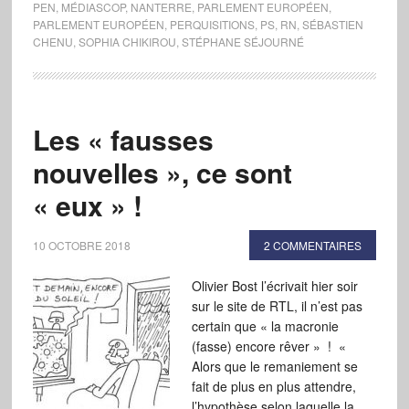
PEN
,
MÉDIASCOP
,
NANTERRE
,
PARLEMENT EUROPÉEN
,
PARLEMENT EUROPÉEN
,
PERQUISITIONS
,
PS
,
RN
,
SÉBASTIEN
CHENU
,
SOPHIA CHIKIROU
,
STÉPHANE SÉJOURNÉ
Les « fausses
nouvelles », ce sont
« eux » !
10 OCTOBRE 2018
2 COMMENTAIRES
Olivier Bost l’écrivait hier soir
sur le site de RTL, il n’est pas
certain que « la macronie
(fasse) encore rêver » ! «
Alors que le remaniement se
fait de plus en plus attendre,
l’hypothèse selon laquelle la