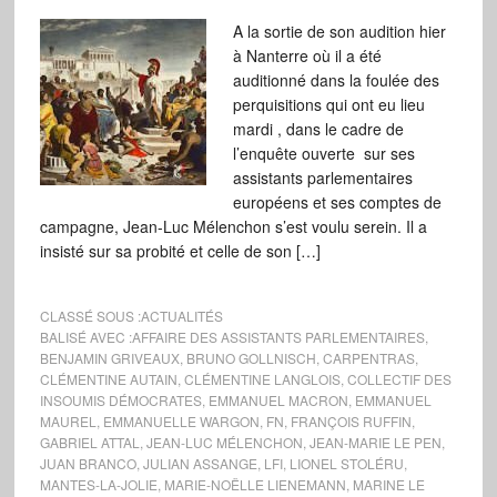
A la sortie de son audition hier
à Nanterre où il a été
auditionné dans la foulée des
perquisitions qui ont eu lieu
mardi , dans le cadre de
l’enquête ouverte sur ses
assistants parlementaires
européens et ses comptes de
campagne, Jean-Luc Mélenchon s’est voulu serein. Il a
insisté sur sa probité et celle de son […]
CLASSÉ SOUS :
ACTUALITÉS
BALISÉ AVEC :
AFFAIRE DES ASSISTANTS PARLEMENTAIRES
,
BENJAMIN GRIVEAUX
,
BRUNO GOLLNISCH
,
CARPENTRAS
,
CLÉMENTINE AUTAIN
,
CLÉMENTINE LANGLOIS
,
COLLECTIF DES
INSOUMIS DÉMOCRATES
,
EMMANUEL MACRON
,
EMMANUEL
MAUREL
,
EMMANUELLE WARGON
,
FN
,
FRANÇOIS RUFFIN
,
GABRIEL ATTAL
,
JEAN-LUC MÉLENCHON
,
JEAN-MARIE LE PEN
,
JUAN BRANCO
,
JULIAN ASSANGE
,
LFI
,
LIONEL STOLÉRU
,
MANTES-LA-JOLIE
,
MARIE-NOËLLE LIENEMANN
,
MARINE LE