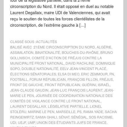
tour de la législative partielle, dans la 21ème
circonscription du Nord. Il était opposé en duel au notable
Laurent Degallaix, maire UDI de Valenciennes, qui avait
reçu le soutien de toutes les forces clientélistes de la
circonscription, de l’extrême gauche à […]
CLASSÉ SOUS :
ACTUALITÉS
BALISÉ AVEC :
21ÈME CIRCONSCRIPTION DU NORD
,
ALGÉRIE
,
ASSIMILATION
,
BINATIONALITÉ
,
BOUCHES-DU-RHÔNE
,
BRUNO
GOLLNISCH
,
COMITÉ D'ACTION DE FRÉJUS CONTRE LA
MUNICIPALITÉ FRONT NATIONAL
,
DAVID RACHLINE
,
DOMINIQUE
SOPO
,
DOUBLE NATIONALITÉ
,
EELV JEAN-VINCENT PLACÉ
,
ÉLECTIONS SÉNATORIALES
,
ELSA DI MEO
,
ERIC ZEMMOUR
,
FN
,
FOOTBALL
,
FORUM RÉPUBLICAIN
,
FRANÇOIS FILLON
,
FRÉJUS
,
FRONT DE GAUCHE
,
FRONT RÉPUBLICAIN
,
GUÉRINI
,
ISRAËL
,
JEAN-CLAUDE GAUDIN
,
JEAN-LUC FRANÇOIS LAURENT
,
JEAN-
MARIE LE PEN
,
JOURNÉE DE COORDINATION NATIONALE DES
COMITÉS DE VIGILANCE CONTRE LE FRONT NATIONAL
,
LAURENT DEGALLAIX
,
LÉGISLATIVE PARTIELLE
,
LIONEL
STOLÉRU
,
MARINE LE PEN
,
MARSEILLE
,
PS
,
RAMA YADE
,
SACHA
REINGEWIRTZ
,
SAMIA GHALI
,
SÉNAT
,
SÉNÉGAL
,
SOS RACISME
,
UDI
,
UEJF
,
UMP
,
UNION DES ÉTUDIANTS JUIFS DE FRANCE
,