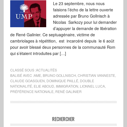
Le 23 septembre, nous nous
faisions l’écho de la lettre ouverte
adressée par Bruno Gollnisch à
Nicolas Sarkozy pour lui demander
d’appuyer la demande de libération
de René Galinier. Ce septuagénaire, victime de
cambriolages à répétition, est incarcéré depuis le 6 août
pour avoir blessé deux personnes de la communauté Rom
qui s’étaient introduites par […]
CLASSÉ SOUS :
ACTUALITÉS
BALISÉ AVEC :
AME
,
BRUNO GOLLNISCH
,
CHRISTIAN VANNESTE
,
CLAUDE GOASGUEN
,
DOMINIQUE PAILLÉ
,
DOUBLE
NATIONALITÉ
,
ELIE ABOUD
,
IMMIGRATION
,
LIONNEL LUCA
,
PRÉFÉRENCE NATIONALE
,
RENÉ GALINIER
RECHERCHER