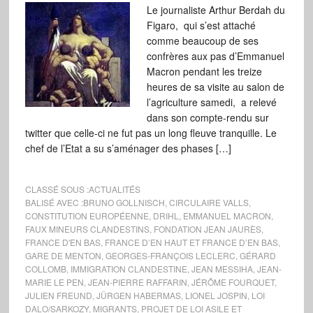
Le journaliste Arthur Berdah du
Figaro, qui s’est attaché
comme beaucoup de ses
confrères aux pas d’Emmanuel
Macron pendant les treize
heures de sa visite au salon de
l’agriculture samedi, a relevé
dans son compte-rendu sur
twitter que celle-ci ne fut pas un long fleuve tranquille. Le
chef de l’Etat a su s’aménager des phases […]
CLASSÉ SOUS :
ACTUALITÉS
BALISÉ AVEC :
BRUNO GOLLNISCH
,
CIRCULAIRE VALLS
,
CONSTITUTION EUROPÉENNE
,
DRIHL
,
EMMANUEL MACRON
,
FAUX MINEURS CLANDESTINS
,
FONDATION JEAN JAURÈS
,
FRANCE D'EN BAS
,
FRANCE D’EN HAUT ET FRANCE D’EN BAS
,
GARE DE MENTON
,
GEORGES-FRANÇOIS LECLERC
,
GÉRARD
COLLOMB
,
IMMIGRATION CLANDESTINE
,
JEAN MESSIHA
,
JEAN-
MARIE LE PEN
,
JEAN-PIERRE RAFFARIN
,
JÉRÔME FOURQUET
,
JULIEN FREUND
,
JÜRGEN HABERMAS
,
LIONEL JOSPIN
,
LOI
DALO/SARKOZY
,
MIGRANTS
,
PROJET DE LOI ASILE ET