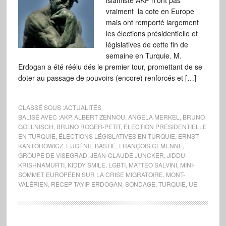
islamiste AKP n’ont pas
vraiment la cote en Europe
mais ont remporté largement
les élections présidentielle et
législatives de cette fin de
semaine en Turquie. M.
Erdogan a été réélu dés le premier tour, promettant de se
doter au passage de pouvoirs (encore) renforcés et […]
CLASSÉ SOUS :
ACTUALITÉS
BALISÉ AVEC :
AKP
,
ALBERT ZENNOU
,
ANGELA MERKEL
,
BRUNO
GOLLNISCH
,
BRUNO ROGER-PETIT
,
ÉLECTION PRÉSIDENTIELLE
EN TURQUIE
,
ÉLECTIONS LÉGISLATIVES EN TURQUIE
,
ERNST
KANTOROWICZ
,
EUGÉNIE BASTIÉ
,
FRANÇOIS GEMENNE
,
GROUPE DE VISEGRAD
,
JEAN-CLAUDE JUNCKER
,
JIDDU
KRISHNAMURTI
,
KIDDY SMILE
,
LGBTI
,
MATTEO SALVINI
,
MINI-
SOMMET EUROPÉEN SUR LA CRISE MIGRATOIRE
,
MONT-
VALÉRIEN
,
RECEP TAYIP ERDOGAN
,
SONDAGE
,
TURQUIE
,
UE