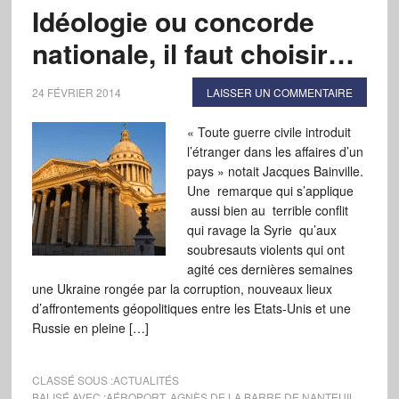
Idéologie ou concorde
nationale, il faut choisir…
24 FÉVRIER 2014
LAISSER UN COMMENTAIRE
« Toute guerre civile introduit
l’étranger dans les affaires d’un
pays » notait Jacques Bainville.
Une remarque qui s’applique
aussi bien au terrible conflit
qui ravage la Syrie qu’aux
soubresauts violents qui ont
agité ces dernières semaines
une Ukraine rongée par la corruption, nouveaux lieux
d’affrontements géopolitiques entre les Etats-Unis et une
Russie en pleine […]
CLASSÉ SOUS :
ACTUALITÉS
BALISÉ AVEC :
AÉROPORT
,
AGNÈS DE LA BARRE DE NANTEUIL
,