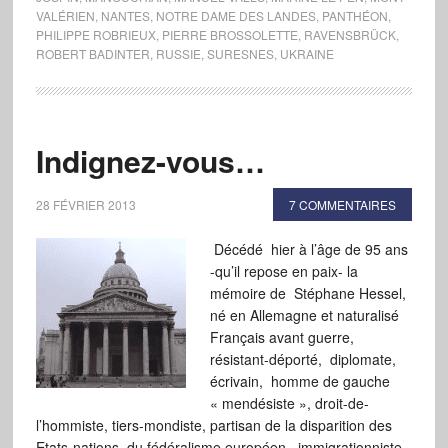
VALÉRIEN
,
NANTES
,
NOTRE DAME DES LANDES
,
PANTHÉON
,
PHILIPPE ROBRIEUX
,
PIERRE BROSSOLETTE
,
RAVENSBRÜCK
,
ROBERT BADINTER
,
RUSSIE
,
SURESNES
,
UKRAINE
Indignez-vous…
28 FÉVRIER 2013
7 COMMENTAIRES
Décédé hier à l’âge de 95 ans
-qu’il repose en paix- la
mémoire de Stéphane Hessel,
né en Allemagne et naturalisé
Français avant guerre,
résistant-déporté, diplomate,
écrivain, homme de gauche
« mendésiste », droit-de-
l’hommiste, tiers-mondiste, partisan de la disparition des
Etats-nations, du fédéralisme européen, immigrationniste