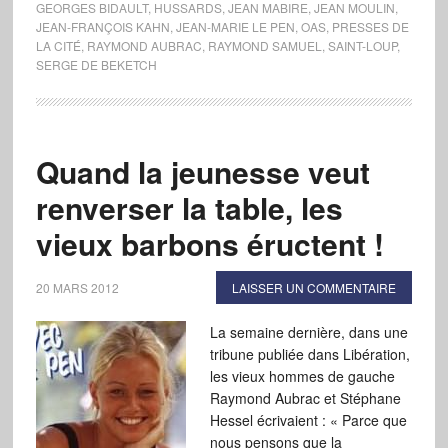
GEORGES BIDAULT
,
HUSSARDS
,
JEAN MABIRE
,
JEAN MOULIN
,
JEAN-FRANÇOIS KAHN
,
JEAN-MARIE LE PEN
,
OAS
,
PRESSES DE
LA CITÉ
,
RAYMOND AUBRAC
,
RAYMOND SAMUEL
,
SAINT-LOUP
,
SERGE DE BEKETCH
Quand la jeunesse veut
renverser la table, les
vieux barbons éructent !
20 MARS 2012
LAISSER UN COMMENTAIRE
La semaine dernière, dans une
tribune publiée dans Libération,
les vieux hommes de gauche
Raymond Aubrac et Stéphane
Hessel écrivaient : « Parce que
nous pensons que la