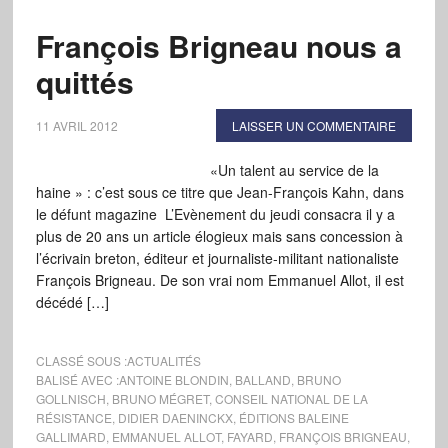
François Brigneau nous a
quittés
11 AVRIL 2012
LAISSER UN COMMENTAIRE
«Un talent au service de la
haine » : c’est sous ce titre que Jean-François Kahn, dans
le défunt magazine L’Evènement du jeudi consacra il y a
plus de 20 ans un article élogieux mais sans concession à
l’écrivain breton, éditeur et journaliste-militant nationaliste
François Brigneau. De son vrai nom Emmanuel Allot, il est
décédé […]
CLASSÉ SOUS :
ACTUALITÉS
BALISÉ AVEC :
ANTOINE BLONDIN
,
BALLAND
,
BRUNO
GOLLNISCH
,
BRUNO MÉGRET
,
CONSEIL NATIONAL DE LA
RÉSISTANCE
,
DIDIER DAENINCKX
,
ÉDITIONS BALEINE
GALLIMARD
,
EMMANUEL ALLOT
,
FAYARD
,
FRANÇOIS BRIGNEAU
,