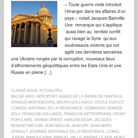
« Toute guerre civile introduit
l’étranger dans les affaires d’un
pays » notait Jacques Bainville.
Une remarque qui s’applique
aussi bien au terrible conflit
qui ravage la Syrie qu’aux
soubresauts violents qui ont
agité ces dernières semaines
une Ukraine rongée par la corruption, nouveaux lieux
d’affrontements géopolitiques entre les Etats-Unis et une
Russie en pleine […]
CLASSÉ SOUS :
ACTUALITÉS
BALISÉ AVEC :
AÉROPORT
,
AGNÈS DE LA BARRE DE NANTEUIL
,
ARNAUD MONTEBOURG
,
BRUNO GOLLNISCH
,
CÉCILE DUFLOT
,
CONSEIL NATIONAL DE LA RÉSISTANCE
,
DOMINIQUE VENNER
,
EELV
,
FRANÇOIS HOLLANDE
,
FRANÇOIS MITTERRRAND
,
FRONT
POPULAIRE
,
GRAND ORIENT
,
HARLEM DÉSIR
,
JACQUES
BENOIST-MÉCHIN
,
JEAN MOULIN
,
JEAN ZAY
,
JEAN-MARC
AYRAULT
,
JOURNÉE NATIONALE DE LA RÉSISTANCE
,
LIONEL
JOSPIN
,
MANOUCHIAN
,
MANUEL VALLS
,
MARINE LE PEN
,
MONT-