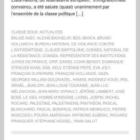
convaincu, a été saluée (quasi) unanimement par
l’ensemble de la classe politique […]
CLASSÉ SOUS :
ACTUALITÉS
BALISÉ AVEC :
ALEXIS BACHELAY
,
BDS
,
BNVCA
,
BRUNO
GOLLNISCH
,
BUREAU NATIONAL DE VIGILANCE CONTRE
L'ANTISÉMITISME
,
CLAUDE BARTOLONE
,
CONSEIL NATIONAL DE
LA RÉSISTANCE
,
CONSEIL REPRÉSENTATIF DES INSTITUTIONS
JUIVES DE FRANCE
,
CRIF
,
DANIEL COHN-BENDIT
,
DOMINIQUE
STRAUSS KHAN
,
DSK
,
EELV
,
ETIENNE PINTE
,
EVA JOLY
,
FRANÇOIS DUREPAIRE
,
FRANÇOIS HOLLANDE
,
GAZA
,
GEORGES-WILLIAM GOLDNADEL
,
HAMAS
,
INDIGNEZ VOUS!
,
IRIS
,
ISRAËL
,
JEAN ZAY
,
JEAN-LOUIS TOURAINE
,
JEAN-LUC
MÉLENCHON
,
JEAN-MARC AYRAULT
,
JÉRÔME LAMBERT
,
JOSÉ
BOVÉ
,
LE VIEIL HOMME M’INDIGNE
,
LIONEL JOSPIN
,
MICHEL
ROCARD
,
PALESTINE
,
PALESTINIENS
,
PANTHÉON
,
PASCAL
BLANCHARD
,
PASCAL BONIFACE
,
PATRICK MENNUCCI
,
PIERRE
MOSCOVICI
,
POURIA AMIRSHAHI
,
RAYMOND AUBRAC
,
RICHARD
PRASQUIER
,
STÉPHANE HESSEL
,
YANN GALUT