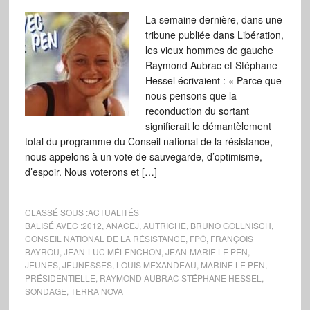
La semaine dernière, dans une
tribune publiée dans Libération,
les vieux hommes de gauche
Raymond Aubrac et Stéphane
Hessel écrivaient : « Parce que
nous pensons que la
reconduction du sortant
signifierait le démantèlement
total du programme du Conseil national de la résistance,
nous appelons à un vote de sauvegarde, d’optimisme,
d’espoir. Nous voterons et […]
CLASSÉ SOUS :
ACTUALITÉS
BALISÉ AVEC :
2012
,
ANACEJ
,
AUTRICHE
,
BRUNO GOLLNISCH
,
CONSEIL NATIONAL DE LA RÉSISTANCE
,
FPÖ
,
FRANÇOIS
BAYROU
,
JEAN-LUC MÉLENCHON
,
JEAN-MARIE LE PEN
,
JEUNES
,
JEUNESSES
,
LOUIS MEXANDEAU
,
MARINE LE PEN
,
PRÉSIDENTIELLE
,
RAYMOND AUBRAC STÉPHANE HESSEL
,
SONDAGE
,
TERRA NOVA