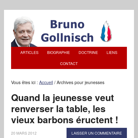
ARTICLES
BIOGRAPHIE
DOCTRINE
LIENS
CONTACT
Vous êtes ici :
Accueil
/
Archives pour jeunesses
Quand la jeunesse veut
renverser la table, les
vieux barbons éructent !
20 MARS 2012
LAISSER UN COMMENTAIRE