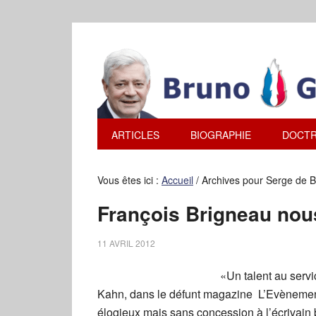
ARTICLES
BIOGRAPHIE
DOCTR
Vous êtes ici :
Accueil
/
Archives pour Serge de 
François Brigneau nous
11 AVRIL 2012
«Un talent au servi
Kahn, dans le défunt magazine L’Evènement 
élogieux mais sans concession à l’écrivain br