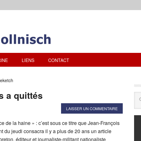
INE
LIENS
CONTACT
Beketch
 a quittés
LAISSER UN COMMENTAIRE
ce de la haine » : c’est sous ce titre que Jean-François
du jeudi consacra il y a plus de 20 ans un article
eton, éditeur et journaliste-militant nationaliste