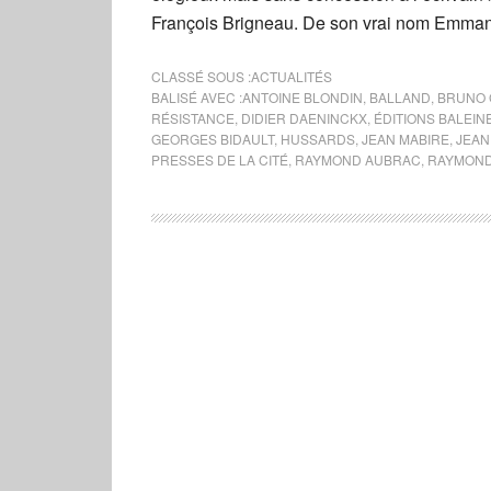
François Brigneau. De son vrai nom Emmanue
CLASSÉ SOUS :
ACTUALITÉS
BALISÉ AVEC :
ANTOINE BLONDIN
,
BALLAND
,
BRUNO 
RÉSISTANCE
,
DIDIER DAENINCKX
,
ÉDITIONS BALEIN
GEORGES BIDAULT
,
HUSSARDS
,
JEAN MABIRE
,
JEAN
PRESSES DE LA CITÉ
,
RAYMOND AUBRAC
,
RAYMOND