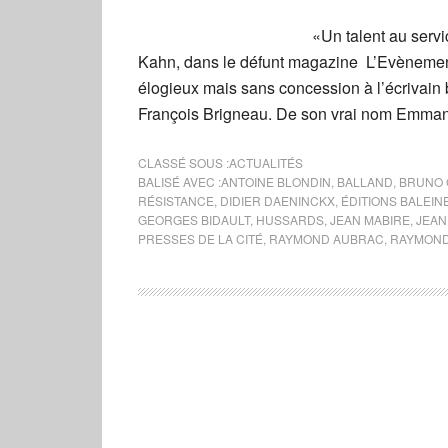
«Un talent au servi
Kahn, dans le défunt magazine L’Evènement 
élogieux mais sans concession à l’écrivain br
François Brigneau. De son vrai nom Emmanue
CLASSÉ SOUS :
ACTUALITÉS
BALISÉ AVEC :
ANTOINE BLONDIN
,
BALLAND
,
BRUNO 
RÉSISTANCE
,
DIDIER DAENINCKX
,
ÉDITIONS BALEIN
GEORGES BIDAULT
,
HUSSARDS
,
JEAN MABIRE
,
JEAN
PRESSES DE LA CITÉ
,
RAYMOND AUBRAC
,
RAYMOND