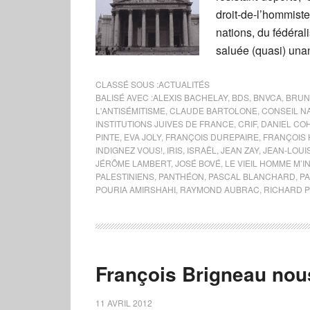
droit-de-l’hommiste,
nations, du fédéra
saluée (quasi) una
CLASSÉ SOUS :
ACTUALITÉS
BALISÉ AVEC :
ALEXIS BACHELAY
,
BDS
,
BNVCA
,
BRUN
L'ANTISÉMITISME
,
CLAUDE BARTOLONE
,
CONSEIL N
INSTITUTIONS JUIVES DE FRANCE
,
CRIF
,
DANIEL CO
PINTE
,
EVA JOLY
,
FRANÇOIS DUREPAIRE
,
FRANÇOIS
INDIGNEZ VOUS!
,
IRIS
,
ISRAËL
,
JEAN ZAY
,
JEAN-LOUI
JÉRÔME LAMBERT
,
JOSÉ BOVÉ
,
LE VIEIL HOMME M’I
PALESTINIENS
,
PANTHÉON
,
PASCAL BLANCHARD
,
PA
POURIA AMIRSHAHI
,
RAYMOND AUBRAC
,
RICHARD 
François Brigneau nous
11 AVRIL 2012