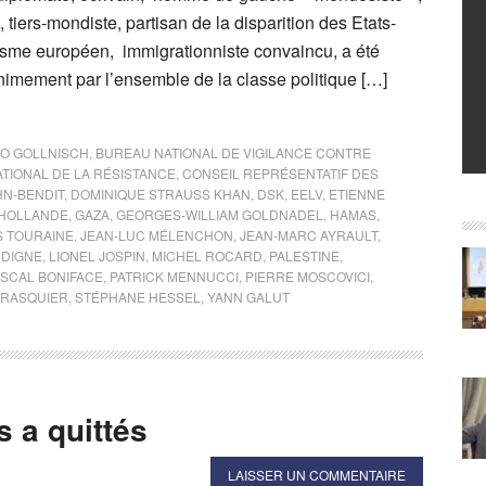
 tiers-mondiste, partisan de la disparition des Etats-
lisme européen, immigrationniste convaincu, a été
nimement par l’ensemble de la classe politique […]
O GOLLNISCH
,
BUREAU NATIONAL DE VIGILANCE CONTRE
ATIONAL DE LA RÉSISTANCE
,
CONSEIL REPRÉSENTATIF DES
HN-BENDIT
,
DOMINIQUE STRAUSS KHAN
,
DSK
,
EELV
,
ETIENNE
 HOLLANDE
,
GAZA
,
GEORGES-WILLIAM GOLDNADEL
,
HAMAS
,
S TOURAINE
,
JEAN-LUC MÉLENCHON
,
JEAN-MARC AYRAULT
,
NDIGNE
,
LIONEL JOSPIN
,
MICHEL ROCARD
,
PALESTINE
,
SCAL BONIFACE
,
PATRICK MENNUCCI
,
PIERRE MOSCOVICI
,
PRASQUIER
,
STÉPHANE HESSEL
,
YANN GALUT
 a quittés
LAISSER UN COMMENTAIRE