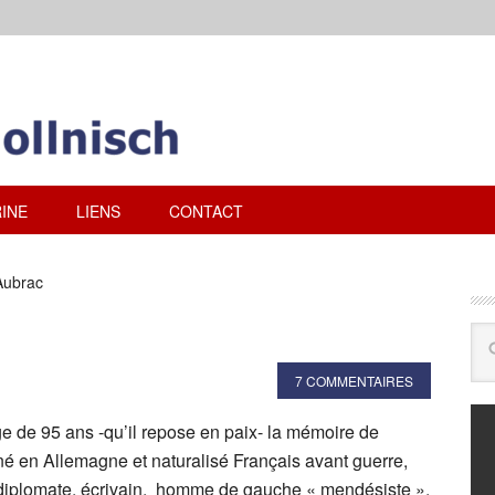
INE
LIENS
CONTACT
Aubrac
7 COMMENTAIRES
e de 95 ans -qu’il repose en paix- la mémoire de
é en Allemagne et naturalisé Français avant guerre,
 diplomate, écrivain, homme de gauche « mendésiste »,