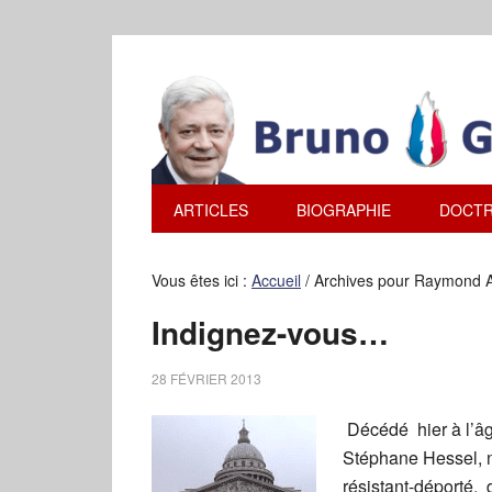
ARTICLES
BIOGRAPHIE
DOCTR
Vous êtes ici :
Accueil
/
Archives pour Raymond 
Indignez-vous…
28 FÉVRIER 2013
Décédé hier à l’âg
Stéphane Hessel, n
résistant-déporté,