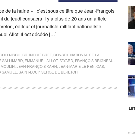
ce de la haine » : c’est sous ce titre que Jean-François
du jeudi consacra il y a plus de 20 ans un article
eton, éditeur et journaliste-militant nationaliste
l Allot, il est décédé […]
GOLLNISCH
,
BRUNO MÉGRET
,
CONSEIL NATIONAL DE LA
E GALLIMARD
,
EMMANUEL ALLOT
,
FAYARD
,
FRANÇOIS BRIGNEAU
,
 MOULIN
,
JEAN-FRANÇOIS KAHN
,
JEAN-MARIE LE PEN
,
OAS
,
 SAMUEL
,
SAINT-LOUP
,
SERGE DE BEKETCH
un