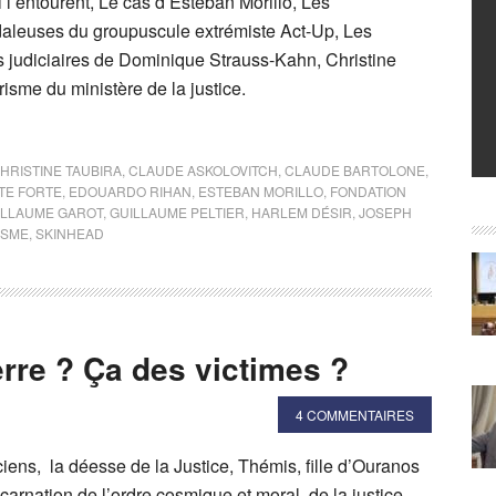
i l’entourent, Le cas d’Esteban Morillo, Les
aleuses du groupuscule extrémiste Act-Up, Les
s judiciaires de Dominique Strauss-Kahn, Christine
risme du ministère de la justice.
HRISTINE TAUBIRA
,
CLAUDE ASKOLOVITCH
,
CLAUDE BARTOLONE
,
TE FORTE
,
EDOUARDO RIHAN
,
ESTEBAN MORILLO
,
FONDATION
ILLAUME GAROT
,
GUILLAUME PELTIER
,
HARLEM DÉSIR
,
JOSEPH
ISME
,
SKINHEAD
rre ? Ça des victimes ?
4 COMMENTAIRES
ens, la déesse de la Justice, Thémis, fille d’Ouranos
incarnation de l’ordre cosmique et moral, de la justice