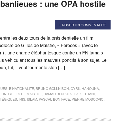
banlieues : une OPA hostile
LAISSER UN COMMENTAIRE
 entre les deux tours de la présidentielle un film
diocre de Gilles de Maistre, « Féroces » (avec le
i) , une charge éléphantesque contre un FN jamais
is véhiculant tous les mauvais poncifs à son sujet. Le
n, lui, veut tourner le sien […]
EUES
,
BINATIONALITÉ
,
BRUNO GOLLNISCH
,
CYRIL HANOUNA
,
MOUN
,
GILLES DE MAISTRE
,
HAMAD BEN KHALIFA AL THANI
,
ATÉGIQUES
,
IRIS
,
ISLAM
,
PASCAL BONIFACE
,
PIERRE MOSCOVICI
,