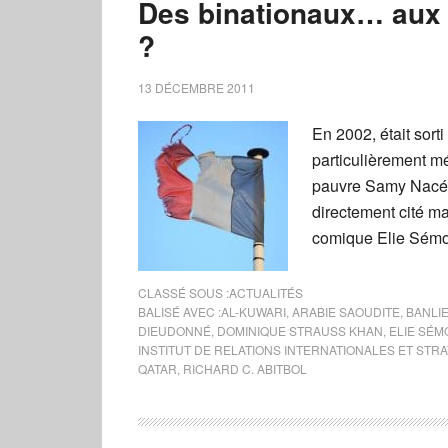
Des binationaux… aux 
?
13 DÉCEMBRE 2011
En 2002, était sorti
particulièrement mé
pauvre Samy Nacér
directement cité ma
comique Elie Sémou
CLASSÉ SOUS :
ACTUALITÉS
BALISÉ AVEC :
AL-KUWARI
,
ARABIE SAOUDITE
,
BANLI
DIEUDONNÉ
,
DOMINIQUE STRAUSS KHAN
,
ELIE SÉ
INSTITUT DE RELATIONS INTERNATIONALES ET STR
QATAR
,
RICHARD C. ABITBOL