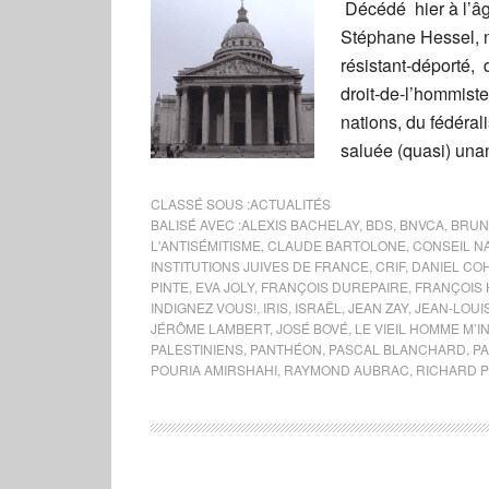
Décédé hier à l’âg
Stéphane Hessel, n
résistant-déporté,
droit-de-l’hommiste,
nations, du fédéra
saluée (quasi) una
CLASSÉ SOUS :
ACTUALITÉS
BALISÉ AVEC :
ALEXIS BACHELAY
,
BDS
,
BNVCA
,
BRUN
L'ANTISÉMITISME
,
CLAUDE BARTOLONE
,
CONSEIL N
INSTITUTIONS JUIVES DE FRANCE
,
CRIF
,
DANIEL CO
PINTE
,
EVA JOLY
,
FRANÇOIS DUREPAIRE
,
FRANÇOIS
INDIGNEZ VOUS!
,
IRIS
,
ISRAËL
,
JEAN ZAY
,
JEAN-LOUI
JÉRÔME LAMBERT
,
JOSÉ BOVÉ
,
LE VIEIL HOMME M’I
PALESTINIENS
,
PANTHÉON
,
PASCAL BLANCHARD
,
PA
POURIA AMIRSHAHI
,
RAYMOND AUBRAC
,
RICHARD 