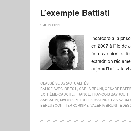
L’exemple Battisti
9 JUIN 2011
Incarcéré à la pris
en 2007 à Rio de Ja
retrouvé hier la li
extradition réclamé
aujourd’hui « la viv
CLASSÉ SOUS :
ACTUALITÉS
BALISÉ AVEC :
BRÉSIL
,
CARLA BRUNI
,
CESARE BATTIS
EXTRÊME-GAUCHE
,
FRANCE
,
FRANÇOIS BAYROU
,
F
SABBADIN
,
MARINA PETRELLA
,
MSI
,
NICOLAS SARKO
BERLUSCONI
,
TERRORISME
,
VALERIA BRUNI TEDES