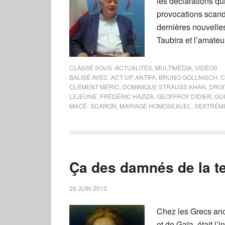
les déclarations qu
provocations scand
dernières nouvelle
Taubira et l’amateu
CLASSÉ SOUS :
ACTUALITÉS
,
MULTIMÉDIA
,
VIDÉOS
BALISÉ AVEC :
ACT UP
,
ANTIFA
,
BRUNO GOLLNISCH
,
C
CLÉMENT MÉRIC
,
DOMINIQUE STRAUSS KHAN
,
DROI
LEJEUNE
,
FRÉDÉRIC HAZIZA
,
GEOFFROY DIDIER
,
GU
MACÉ- SCARON
,
MARIAGE HOMOSEXUEL
,
SEXTRÉM
Ça des damnés de la te
26 JUIN 2013
Chez les Grecs anci
et de Gaïa, était l’