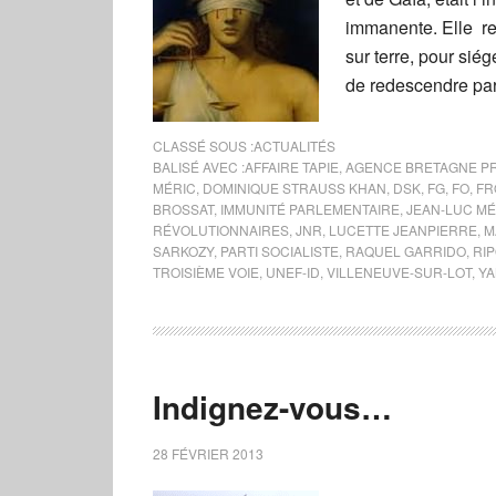
immanente. Elle rem
sur terre, pour sié
de redescendre par
CLASSÉ SOUS :
ACTUALITÉS
BALISÉ AVEC :
AFFAIRE TAPIE
,
AGENCE BRETAGNE P
MÉRIC
,
DOMINIQUE STRAUSS KHAN
,
DSK
,
FG
,
FO
,
FR
BROSSAT
,
IMMUNITÉ PARLEMENTAIRE
,
JEAN-LUC M
RÉVOLUTIONNAIRES
,
JNR
,
LUCETTE JEANPIERRE
,
M
SARKOZY
,
PARTI SOCIALISTE
,
RAQUEL GARRIDO
,
RI
TROISIÈME VOIE
,
UNEF-ID
,
VILLENEUVE-SUR-LOT
,
YA
Indignez-vous…
28 FÉVRIER 2013