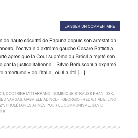
LAISSER UN COMMENTAIRE
on de haute sécurité de Papuna depuis son arrestation
neiro, l’écrivain d’extrême gauche Cesare Battisti a
berté après que la Cour suprême du Brésil a rejeté son
e par la justice italienne. Silvio Berlusconi a exprimé
e amertume » de l’Italie, où il a été […]
TI
,
DOCTRINE MITTERRAND
,
DOMINIQUE STRAUSS KHAN
,
DSK
,
RED VARGAS
,
GABRIELE ADINOLFI
,
GEORGIO FREDA
,
ITALIE
,
LINO
ZY
,
PROLÉTAIRES ARMÉS POUR LE COMMUNISME
,
SILVIO
CHI