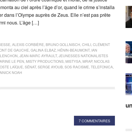
onta au ciel après l’âge d’or, quand le crime s’installa
ger dans l’Olympe auprès de Zeus. Elle n’est pas prête
mi nous. L’âge […]
RESSE
,
ALEXIS CORBIÈRE
,
BRUNO GOLLNISCH
,
CHILI
,
CLÉMENT
ONT DE GAUCHE
,
GALINA ELBAZ
,
HÉNIN-BEAUMONT
,
IAN
ÉLENCHON
,
JEAN-MARC AYRAULT
,
JEUNESSES NATIONALISTES
ARINE LE PEN
,
MISTY PRODUCTIONS
,
MISTYSA
,
MRAP
,
NICOLAS
POSTE LAÏQUE
,
SÉNAT
,
SERGE AYOUB
,
SOS RACISME
,
TELEFONICA
,
NNICK NOAH
un
7 COMMENTAIRES