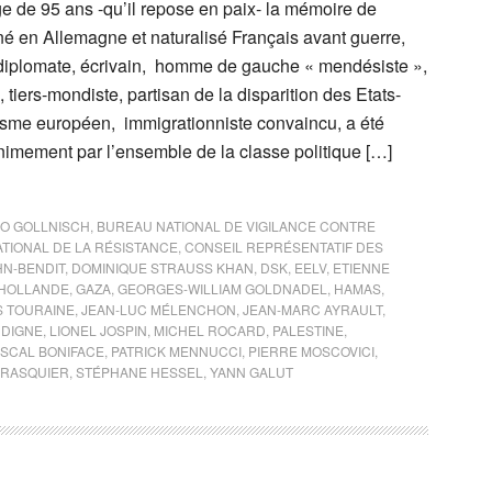
e de 95 ans -qu’il repose en paix- la mémoire de
é en Allemagne et naturalisé Français avant guerre,
 diplomate, écrivain, homme de gauche « mendésiste »,
 tiers-mondiste, partisan de la disparition des Etats-
lisme européen, immigrationniste convaincu, a été
nimement par l’ensemble de la classe politique […]
O GOLLNISCH
,
BUREAU NATIONAL DE VIGILANCE CONTRE
ATIONAL DE LA RÉSISTANCE
,
CONSEIL REPRÉSENTATIF DES
HN-BENDIT
,
DOMINIQUE STRAUSS KHAN
,
DSK
,
EELV
,
ETIENNE
 HOLLANDE
,
GAZA
,
GEORGES-WILLIAM GOLDNADEL
,
HAMAS
,
S TOURAINE
,
JEAN-LUC MÉLENCHON
,
JEAN-MARC AYRAULT
,
NDIGNE
,
LIONEL JOSPIN
,
MICHEL ROCARD
,
PALESTINE
,
SCAL BONIFACE
,
PATRICK MENNUCCI
,
PIERRE MOSCOVICI
,
PRASQUIER
,
STÉPHANE HESSEL
,
YANN GALUT