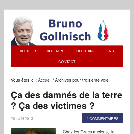
ARTICLES
BIOGRAPHIE
DOCTRINE
LIENS
CONTACT
Vous êtes ici :
Accueil
/
Archives pour troisième voie
Ça des damnés de la terre
? Ça des victimes ?
26 JUIN 2013
4 COMMENTAIRES
Chez les Grecs anciens, la