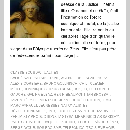
déesse de la Justice, Thémis,
fille d’Ouranos et de Gaïa, était
l’incarnation de l’ordre
cosmique et moral, de la justice
immanente. Elle remonta au
ciel après l’âge d’or, quand le
crime s’installa sur terre, pour
siéger dans l’Olympe auprès de Zeus. Elle n’est pas prête
de redescendre parmi nous. L’âge […]
CLASSÉ SOUS :
ACTUALITÉS
BALISÉ AVEC :
AFFAIRE TAPIE
,
AGENCE BRETAGNE PRESSE
,
ALEXIS CORBIÈRE
,
BRUNO GOLLNISCH
,
CHILI
,
CLÉMENT
MÉRIC
,
DOMINIQUE STRAUSS KHAN
,
DSK
,
FG
,
FO
,
FRONT DE
GAUCHE
,
GALINA ELBAZ
,
HÉNIN-BEAUMONT
,
IAN BROSSAT
,
IMMUNITÉ PARLEMENTAIRE
,
JEAN-LUC MÉLENCHON
,
JEAN-
MARC AYRAULT
,
JEUNESSES NATIONALISTES
RÉVOLUTIONNAIRES
,
JNR
,
LUCETTE JEANPIERRE
,
MARINE LE
PEN
,
MISTY PRODUCTIONS
,
MISTYSA
,
MRAP
,
NICOLAS SARKOZY
,
PARTI SOCIALISTE
,
RAQUEL GARRIDO
,
RIPOSTE LAÏQUE
,
SÉNAT
,
SERGE AYOUB
,
SOS RACISME
,
TELEFONICA
,
TROISIÈME VOIE
,