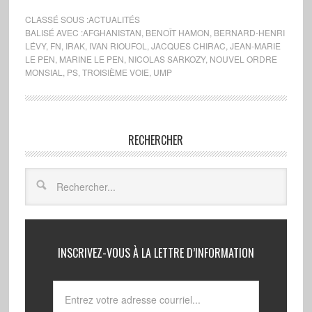
CLASSÉ SOUS :
ACTUALITÉS
BALISÉ AVEC :
AFGHANISTAN
,
BENOÎT HAMON
,
BERNARD-HENRI
LÉVY
,
FN
,
IRAK
,
IVAN RIOUFOL
,
JACQUES CHIRAC
,
JEAN-MARIE
LE PEN
,
MARINE LE PEN
,
NICOLAS SARKOZY
,
NOUVEL ORDRE
MONSIAL
,
PS
,
TROISIÈME VOIE
,
UMP
RECHERCHER
INSCRIVEZ-VOUS À LA LETTRE D’INFORMATION