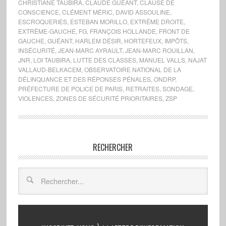
CHRISTIANE TAUBIRA
,
CLAUDE GUÉANT
,
CLAUSE DE
CONSCIENCE
,
CLÉMENT MÉRIC
,
DAVID ASSOULINE
,
ESCROQUERIES
,
ESTEBAN MORILLO
,
EXTRÊME DROITE
,
EXTRÊME-GAUCHE
,
FG
,
FRANÇOIS HOLLANDE
,
FRONT DE
GAUCHE
,
GUÉANT
,
HARLEM DÉSIR
,
HORTEFEUX
,
IMPÔTS
,
INSÉCURITÉ
,
JEAN-MARC AYRAULT
,
JEAN-MARC ROUILLAN
,
JNR
,
LOI TAUBIRA
,
LUTTE DES CLASSES
,
MANUEL VALLS
,
NAJAT
VALLAUD-BELKACEM
,
OBSERVATOIRE NATIONAL DE LA
DÉLINQUANCE ET DES RÉPONSES PÉNALES
,
ONDRP
,
PRÉFECTURE DE POLICE DE PARIS
,
RETRAITES
,
SONDAGE
,
VIOLENCES
,
ZONES DE SÉCURITÉ PRIORITAIRES
,
ZSP
RECHERCHER