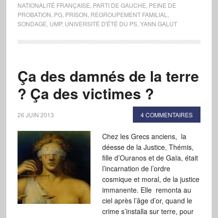
NATIONALITÉ FRANÇAISE
,
PARTI DE GAUCHE
,
PEINE DE
PROBATION
,
PG
,
PRISON
,
REGROUPEMENT FAMILIAL
,
SONDAGE
,
UMP
,
UNIVERSITÉ D'ÉTÉ DU PS
,
YANN GALUT
Ça des damnés de la terre
? Ça des victimes ?
26 JUIN 2013
4 COMMENTAIRES
Chez les Grecs anciens, la
déesse de la Justice, Thémis,
fille d’Ouranos et de Gaïa, était
l’incarnation de l’ordre
cosmique et moral, de la justice
immanente. Elle remonta au
ciel après l’âge d’or, quand le
crime s’installa sur terre, pour