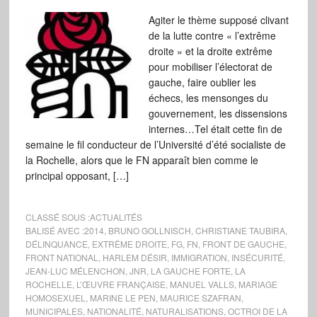
Agiter le thème supposé clivant
de la lutte contre « l’extrême
droite » et la droite extrême
pour mobiliser l’électorat de
gauche, faire oublier les
échecs, les mensonges du
gouvernement, les dissensions
internes…Tel était cette fin de
semaine le fil conducteur de l’Université d’été socialiste de
la Rochelle, alors que le FN apparaît bien comme le
principal opposant, […]
CLASSÉ SOUS :
ACTUALITÉS
BALISÉ AVEC :
2014
,
BRUNO GOLLNISCH
,
CHRISTIANE TAUBIRA
,
DÉLINQUANCE
,
EXTRÊME DROITE
,
FG
,
FN
,
FRONT DE GAUCHE
,
FRONT NATIONAL
,
HARLEM DÉSIR
,
IMMIGRATION
,
INSÉCURITÉ
,
JEAN-LUC MÉLENCHON
,
JNR
,
LA GAUCHE FORTE
,
LA
ROCHELLE
,
L’ŒUVRE FRANÇAISE
,
MANUEL VALLS
,
MARIAGE
HOMOSEXUEL
,
MARINE LE PEN
,
MAURICE SZAFRAN
,
MUNICIPALES
,
NATIONALITÉ
,
NATURALISATIONS
,
OCTROI DE LA