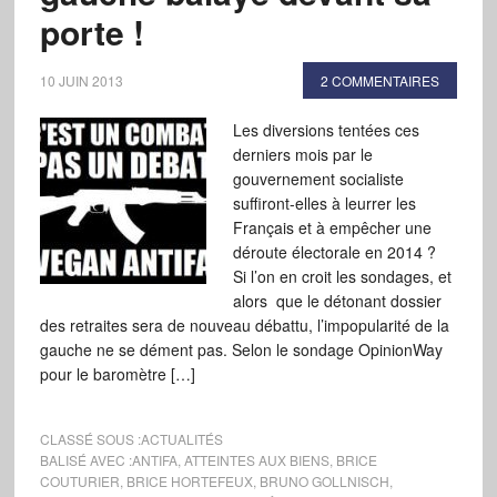
porte !
10 JUIN 2013
2 COMMENTAIRES
Les diversions tentées ces
derniers mois par le
gouvernement socialiste
suffiront-elles à leurrer les
Français et à empêcher une
déroute électorale en 2014 ?
Si l’on en croit les sondages, et
alors que le détonant dossier
des retraites sera de nouveau débattu, l’impopularité de la
gauche ne se dément pas. Selon le sondage OpinionWay
pour le baromètre […]
CLASSÉ SOUS :
ACTUALITÉS
BALISÉ AVEC :
ANTIFA
,
ATTEINTES AUX BIENS
,
BRICE
COUTURIER
,
BRICE HORTEFEUX
,
BRUNO GOLLNISCH
,