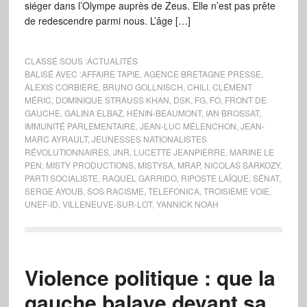
siéger dans l’Olympe auprès de Zeus. Elle n’est pas prête
de redescendre parmi nous. L’âge […]
CLASSÉ SOUS :
ACTUALITÉS
BALISÉ AVEC :
AFFAIRE TAPIE
,
AGENCE BRETAGNE PRESSE
,
ALEXIS CORBIÈRE
,
BRUNO GOLLNISCH
,
CHILI
,
CLÉMENT
MÉRIC
,
DOMINIQUE STRAUSS KHAN
,
DSK
,
FG
,
FO
,
FRONT DE
GAUCHE
,
GALINA ELBAZ
,
HÉNIN-BEAUMONT
,
IAN BROSSAT
,
IMMUNITÉ PARLEMENTAIRE
,
JEAN-LUC MÉLENCHON
,
JEAN-
MARC AYRAULT
,
JEUNESSES NATIONALISTES
RÉVOLUTIONNAIRES
,
JNR
,
LUCETTE JEANPIERRE
,
MARINE LE
PEN
,
MISTY PRODUCTIONS
,
MISTYSA
,
MRAP
,
NICOLAS SARKOZY
,
PARTI SOCIALISTE
,
RAQUEL GARRIDO
,
RIPOSTE LAÏQUE
,
SÉNAT
,
SERGE AYOUB
,
SOS RACISME
,
TELEFONICA
,
TROISIÈME VOIE
,
UNEF-ID
,
VILLENEUVE-SUR-LOT
,
YANNICK NOAH
Violence politique : que la
gauche balaye devant sa