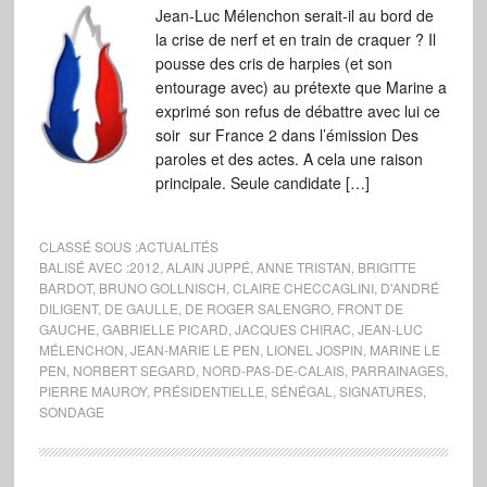
Jean-Luc Mélenchon serait-il au bord de
la crise de nerf et en train de craquer ? Il
pousse des cris de harpies (et son
entourage avec) au prétexte que Marine a
exprimé son refus de débattre avec lui ce
soir sur France 2 dans l’émission Des
paroles et des actes. A cela une raison
principale. Seule candidate […]
CLASSÉ SOUS :
ACTUALITÉS
BALISÉ AVEC :
2012
,
ALAIN JUPPÉ
,
ANNE TRISTAN
,
BRIGITTE
BARDOT
,
BRUNO GOLLNISCH
,
CLAIRE CHECCAGLINI
,
D'ANDRÉ
DILIGENT
,
DE GAULLE
,
DE ROGER SALENGRO
,
FRONT DE
GAUCHE
,
GABRIELLE PICARD
,
JACQUES CHIRAC
,
JEAN-LUC
MÉLENCHON
,
JEAN-MARIE LE PEN
,
LIONEL JOSPIN
,
MARINE LE
PEN
,
NORBERT SEGARD
,
NORD-PAS-DE-CALAIS
,
PARRAINAGES
,
PIERRE MAUROY
,
PRÉSIDENTIELLE
,
SÉNÉGAL
,
SIGNATURES
,
SONDAGE