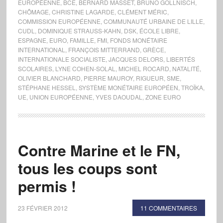
EUROPÉENNE
,
BCE
,
BERNARD MASSET
,
BRUNO GOLLNISCH
,
CHÔMAGE
,
CHRISTINE LAGARDE
,
CLÉMENT MÉRIC
,
COMMISSION EUROPÉENNE
,
COMMUNAUTÉ URBAINE DE LILLE
,
CUDL
,
DOMINIQUE STRAUSS-KAHN
,
DSK
,
ÉCOLE LIBRE
,
ESPAGNE
,
EURO
,
FAMILLE
,
FMI
,
FONDS MONÉTAIRE
INTERNATIONAL
,
FRANÇOIS MITTERRAND
,
GRÈCE
,
INTERNATIONALE SOCIALISTE
,
JACQUES DELORS
,
LIBERTÉS
SCOLAIRES
,
LYNE COHEN-SOLAL
,
MICHEL ROCARD
,
NATALITÉ
,
OLIVIER BLANCHARD
,
PIERRE MAUROY
,
RIGUEUR
,
SME
,
STÉPHANE HESSEL
,
SYSTÈME MONÉTAIRE EUROPÉEN
,
TROÏKA
,
UE
,
UNION EUROPÉENNE
,
YVES DAOUDAL
,
ZONE EURO
Contre Marine et le FN,
tous les coups sont
permis !
23 FÉVRIER 2012
11 COMMENTAIRES