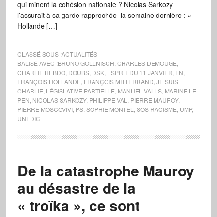
qui minent la cohésion nationale ? Nicolas Sarkozy
l’assurait à sa garde rapprochée la semaine dernière : «
Hollande […]
CLASSÉ SOUS :
ACTUALITÉS
BALISÉ AVEC :
BRUNO GOLLNISCH
,
CHARLES DEMOUGE
,
CHARLIE HEBDO
,
DOUBS
,
DSK
,
ESPRIT DU 11 JANVIER
,
FN
,
FRANÇOIS HOLLANDE
,
FRANÇOIS MITTERRAND
,
JE SUIS
CHARLIE
,
LÉGISLATIVE PARTIELLE
,
MANUEL VALLS
,
MARINE LE
PEN
,
NICOLAS SARKOZY
,
PHILIPPE VAL
,
PIERRE MAUROY
,
PIERRE MOSCOVIVI
,
PS
,
SOPHIE MONTEL
,
SOS RACISME
,
UMP
,
UNEDIC
De la catastrophe Mauroy
au désastre de la
« troïka », ce sont