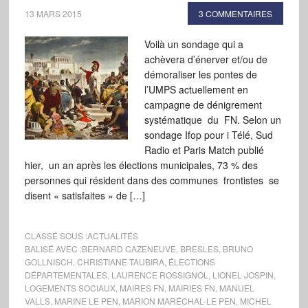
13 MARS 2015
3 COMMENTAIRES
Voilà un sondage qui a
achèvera d’énerver et/ou de
démoraliser les pontes de
l’UMPS actuellement en
campagne de dénigrement
systématique du FN. Selon un
sondage Ifop pour i Télé, Sud
Radio et Paris Match publié
hier, un an après les élections municipales, 73 % des
personnes qui résident dans des communes frontistes se
disent « satisfaites » de […]
CLASSÉ SOUS :
ACTUALITÉS
BALISÉ AVEC :
BERNARD CAZENEUVE
,
BRESLES
,
BRUNO
GOLLNISCH
,
CHRISTIANE TAUBIRA
,
ÉLECTIONS
DÉPARTEMENTALES
,
LAURENCE ROSSIGNOL
,
LIONEL JOSPIN
,
LOGEMENTS SOCIAUX
,
MAIRES FN
,
MAIRIES FN
,
MANUEL
VALLS
,
MARINE LE PEN
,
MARION MARÉCHAL-LE PEN
,
MICHEL