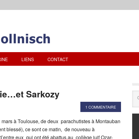
INE
LIENS
CONTACT
pie…et Sarkozy
1 COMMENTAIRE
 11 mars à Toulouse, de deux parachutistes à Montauban
ment blessé), ce sont ce matin, de nouveau à
’entre eux qui ont été abattus au collège juif Ozar-