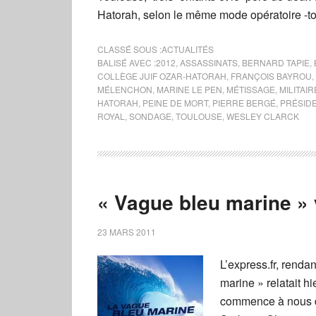
Hatorah, selon le même mode opératoire -to
CLASSÉ SOUS :
ACTUALITÉS
BALISÉ AVEC :
2012
,
ASSASSINATS
,
BERNARD TAPIE
,
COLLÈGE JUIF OZAR-HATORAH
,
FRANÇOIS BAYROU
,
MÉLENCHON
,
MARINE LE PEN
,
MÉTISSAGE
,
MILITAIR
HATORAH
,
PEINE DE MORT
,
PIERRE BERGÉ
,
PRÉSIDE
ROYAL
,
SONDAGE
,
TOULOUSE
,
WESLEY CLARCK
« Vague bleu marine » 
23 MARS 2011
L’express.fr, rend
marine » relatait hi
commence à nous di