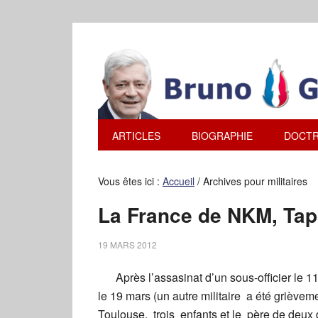
ARTICLES
BIOGRAPHIE
DOCTR
Vous êtes ici :
Accueil
/
Archives pour militaires
La France de NKM, Ta
19 MARS 2012
Après l’assasinat d’un sous-officier le
le 19 mars (un autre militaire a été griève
Toulouse, trois enfants et le père de deux d