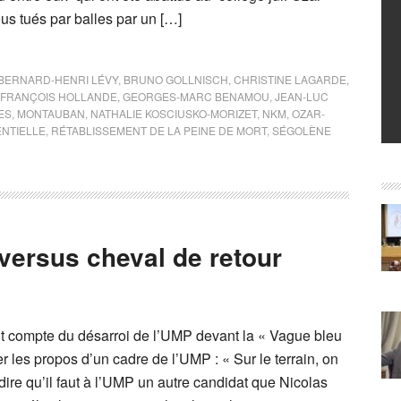
us tués par balles par un […]
BERNARD-HENRI LÉVY
,
BRUNO GOLLNISCH
,
CHRISTINE LAGARDE
,
FRANÇOIS HOLLANDE
,
GEORGES-MARC BENAMOU
,
JEAN-LUC
ES
,
MONTAUBAN
,
NATHALIE KOSCIUSKO-MORIZET
,
NKM
,
OZAR-
NTIELLE
,
RÉTABLISSEMENT DE LA PEINE DE MORT
,
SÉGOLÈNE
versus cheval de retour
ant compte du désarroi de l’UMP devant la « Vague bleu
er les propos d’un cadre de l’UMP : « Sur le terrain, on
re qu’il faut à l’UMP un autre candidat que Nicolas