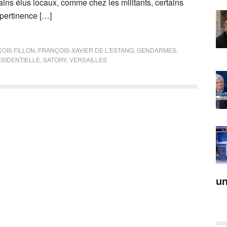
ins élus locaux, comme chez les militants, certains
 pertinence […]
OIS FILLON
,
FRANÇOIS-XAVIER DE L'ESTANG
,
GENDARMES
,
SIDENTIELLE
,
SATORY
,
VERSAILLES
un